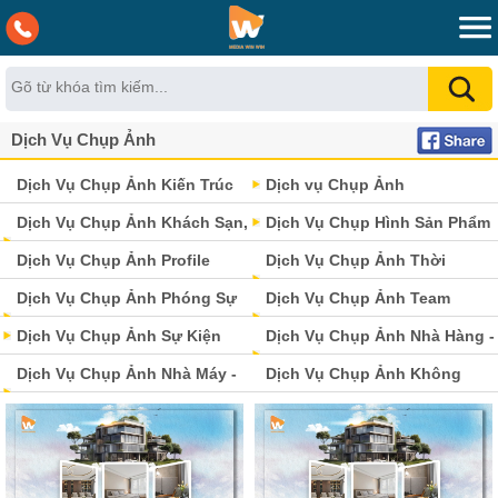
Dịch Vụ Chụp Ảnh
Dịch Vụ Chụp Ảnh Kiến Trúc
Dịch vụ Chụp Ảnh
Nội Thất Chuyên Nghiệp Tại
Dịch Vụ Chụp Ảnh Khách Sạn,
Dịch Vụ Chụp Hình Sản Phẩm
Hà Nội
Resort Chuyên Nghiệp
Dịch Vụ Chụp Ảnh Profile
Dịch Vụ Chụp Ảnh Thời
Doanh Nghiệp & Công Ty Tại
Dịch Vụ Chụp Ảnh Phóng Sự
Trang/Lookbook
Dịch Vụ Chụp Ảnh Team
Hà Nội
Cưới
Dịch Vụ Chụp Ảnh Sự Kiện
Building
Dịch Vụ Chụp Ảnh Nhà Hàng -
Dịch Vụ Chụp Ảnh Nhà Máy -
Cafe
Dịch Vụ Chụp Ảnh Không
Khu Công Nghiệp
Gian Showroom Văn Phòng -
Trường Học