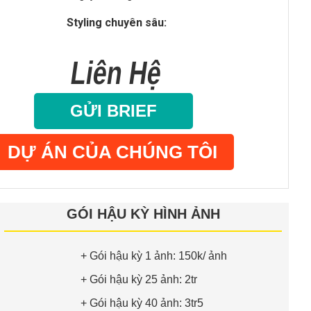
Styling chuyên sâu:
Stylist lên concept decor dựa trên bản vẽ/ảnh thực tế.
Liên Hệ
Kỹ thuật HDR cao cấp:
 thuật cân bằng sáng tuyệt đối (Trong sáng - Ngoài rõ)
GỬI BRIEF
Bàn giao siêu tốc:
DỰ ÁN CỦA CHÚNG TÔI
3-5 ngày (Sẵn sàng cho hồ sơ năng lực/đăng báo).
Đầy đủ bản quyền:
GÓI HẬU KỲ HÌNH ẢNH
ch hàng toàn quyền sử dụng thương mại, in ấn khổ lớn.
+ Gói hậu kỳ 1 ảnh: 150k/ ảnh
+ Gói hậu kỳ 25 ảnh: 2tr
+ Gói hậu kỳ 40 ảnh: 3tr5