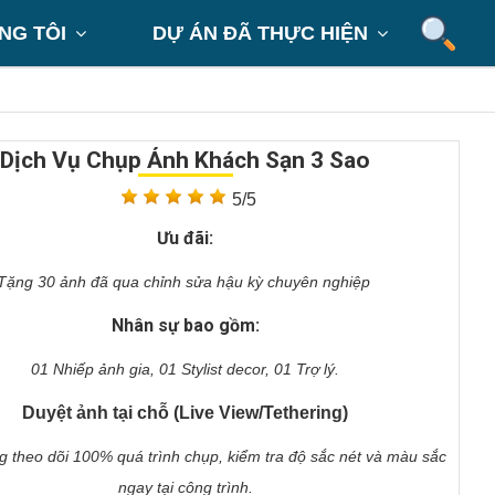
NG TÔI
DỰ ÁN ĐÃ THỰC HIỆN


Dịch Vụ Chụp Ảnh Khách Sạn 3 Sao
5/5
Ưu đãi:
Tặng 30 ảnh đã qua chỉnh sửa hậu kỳ chuyên nghiệp
Nhân sự bao gồm:
01 Nhiếp ảnh gia, 01 Stylist decor, 01 Trợ lý.
Duyệt ảnh tại chỗ (Live View/Tethering)
 theo dõi 100% quá trình chụp, kiểm tra độ sắc nét và màu sắc
ngay tại công trình.