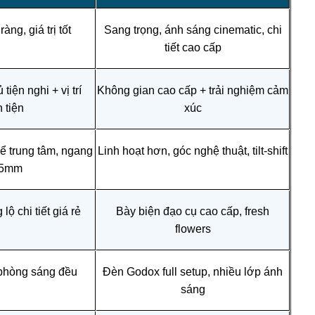
àng, giá trị tốt
Sang trọng, ánh sáng cinematic, chi
tiết cao cấp
tiện nghi + vị trí
Không gian cao cấp + trải nghiệm cảm
 tiện
xúc
ể trung tâm, ngang
Linh hoạt hơn, góc nghệ thuật, tilt-shift
35mm
ộ chi tiết giá rẻ
Bày biện đạo cụ cao cấp, fresh
flowers
phòng sáng đều
Đèn Godox full setup, nhiều lớp ánh
sáng