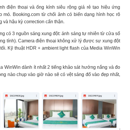
nh điện thoại và ống kính siêu rộng giá rẻ tạo hiệu ứng
o mó. Booking.com từ chối ảnh có biến dạng hình học rõ
 và hậu kỳ correction cẩn thận.
g có 3 nguồn sáng xung đột: ánh sáng tự nhiên từ cửa sổ
rung tính). Camera điện thoại không xử lý được sự xung đột
tối. Kỹ thuật HDR + ambient light flash của Media WinWin
ia WinWin dành ít nhất 2 tiếng khảo sát hướng nắng và đo
hòng nào chụp vào giờ nào sẽ có vệt sáng đổ vào đẹp nhất,