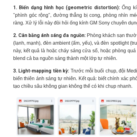
1. Biến dạng hình học (geometric distortion):
Ống kí
"phình góc rộng", đường thẳng bị cong, phòng nhìn mé
ràng. Xử lý lỗi này đòi hỏi ống kính GM Sony chuyên dụng
2. Cân bằng ánh sáng đa nguồn:
Phòng khách sạn thườn
(lạnh, mạnh), đèn ambient (ấm, yếu), và đèn spotlight (t
này, kết quả là hoặc cháy sáng cửa sổ, hoặc phòng quá 
blend cả ba nguồn sáng thành một lớp tự nhiên.
3. Light-mapping tiền kỳ:
Trước mỗi buổi chụp, đội Med
biến thiên ánh sáng tự nhiên. Kết quả: biết chính xác p
tạo chiều sâu không gian không thể có khi chụp nhanh.