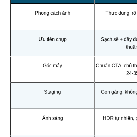
Phong cách ảnh
Thực dụng, rõ r
Ưu tiên chụp
Sạch sẽ + đầy đủ 
thuận
Góc máy
Chuẩn OTA, chủ th
24-
Staging
Gọn gàng, không l
Ánh sáng
HDR tự nhiên, 