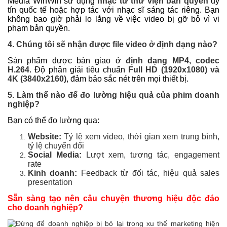
Media WinWin sử dụng
nhạc từ thư viện bản quyền
uy
tín quốc tế hoặc hợp tác với nhạc sĩ sáng tác riêng. Bạn
không bao giờ phải lo lắng về việc video bị gỡ bỏ vì vi
phạm bản quyền.
4. Chúng tôi sẽ nhận được file video ở định dạng nào?
Sản phẩm được bàn giao ở
định dạng MP4, codec
H.264
. Độ phân giải tiêu chuẩn
Full HD (1920x1080) và
4K (3840x2160)
, đảm bảo sắc nét trên mọi thiết bị.
5. Làm thế nào để đo lường hiệu quả của phim doanh
nghiệp?
Bạn có thể đo lường qua:
Website:
Tỷ lệ xem video, thời gian xem trung bình,
tỷ lệ chuyển đổi
Social Media:
Lượt xem, tương tác, engagement
rate
Kinh doanh:
Feedback từ đối tác, hiệu quả sales
presentation
Sẵn sàng tạo nên câu chuyện thương hiệu độc đáo
cho doanh nghiệp?