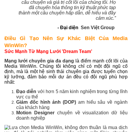
câu chuyện và giá trị cốt lõi của chúng tôi. Họ
đã chuyển hóa thông tin kỹ thuật phức tạp
thành một câu chuyện hấp dẫn, dễ hiểu và đầy
cảm xúc.”
- Đại diện
Sen Việt Group
Điều Gì Tạo Nên Sự Khác Biệt Của Media
WinWin?
Sức Mạnh Từ Mạng Lưới 'Dream Team'
Mạng lưới chuyên gia đa dạng
là điểm mạnh cốt lõi của
Media WinWin. Chúng tôi không chỉ có một đội ngũ cố
định, mà là một hệ sinh thái chuyên gia được tuyển chọn
kỹ lưỡng, đảm bảo mỗi dự án đều có đội ngũ phù hợp
nhất:
Đạo diễn
với hơn 5 năm kinh nghiệm trong từng lĩnh
vực cụ thể
Giám đốc hình ảnh (DOP)
am hiểu sâu về ngành
của khách hàng
Motion Designer
chuyên về visualization dữ liệu
doanh nghiệp