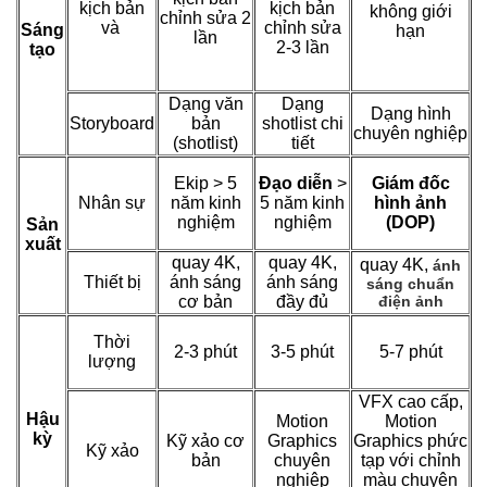
kịch bản
kịch bản
không giới
chỉnh sửa 2
và
chỉnh sửa
Sáng
hạn
lần
2-3 lần
tạo
Dạng văn
Dạng
Dạng hình
Storyboard
bản
shotlist chi
chuyên nghiệp
(shotlist)
tiết
Ekip > 5
Đạo diễn
>
Giám đốc
Nhân sự
năm kinh
5 năm kinh
hình ảnh
nghiệm
nghiệm
(DOP)
Sản
xuất
quay 4K,
quay 4K,
quay 4K,
ánh
Thiết bị
ánh sáng
ánh sáng
sáng chuẩn
cơ bản
đầy đủ
điện ảnh
Thời
2-3 phút
3-5 phút
5-7 phút
lượng
VFX cao cấp,
Hậu
Motion
Motion
kỳ
Kỹ xảo cơ
Graphics
Graphics phức
Kỹ xảo
bản
chuyên
tạp với chỉnh
nghiệp
màu chuyên