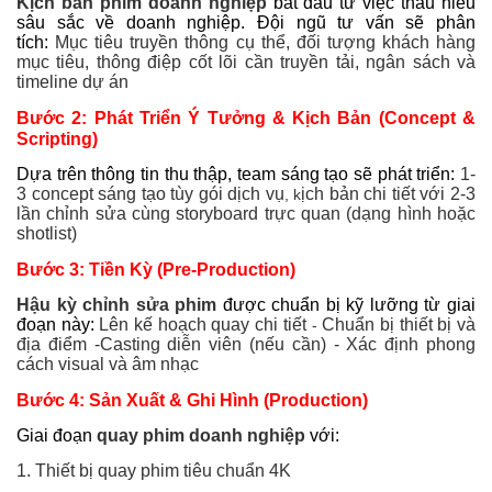
Kịch bản phim doanh nghiệp
bắt đầu từ việc thấu hiểu
sâu sắc về doanh nghiệp. Đội ngũ tư vấn sẽ phân
tích:
Mục tiêu truyền thông cụ thể
,
đối tượng khách hàng
mục tiêu
, t
hông điệp cốt lõi cần truyền tải
, n
gân sách và
timeline dự án
Bước 2: Phát Triển Ý Tưởng & Kịch Bản (Concept &
Scripting)
Dựa trên thông tin thu thập, team sáng tạo sẽ phát triển:
1-
3 concept sáng tạo tùy gói dịch vụ
ịch bản chi tiết với 2-3
, k
lần chỉnh sửa
cùng s
toryboard trực quan (dạng hình hoặc
shotlist)
Bước 3: Tiền Kỳ (Pre-Production)
Hậu kỳ chỉnh sửa phim
được chuẩn bị kỹ lưỡng từ giai
đoạn này:
Lên kế hoạch quay chi tiết
Chuẩn bị thiết bị và
-
địa điểm -
Casting diễn viên (nếu cần) -
Xác định phong
cách visual và âm nhạc
Bước 4: Sản Xuất & Ghi Hình (Production)
Giai đoạn
quay phim doanh nghiệp
với:
1. Thiết bị quay phim tiêu chuẩn 4K