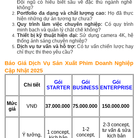
Đội ngũ có hiểu biết sâu về đặc thù ngành nghề
không?
Portfolio đa dạng và chất lượng cao:
Họ đã thực
hiện những dự án tương tự chưa?
Quy trình làm việc chuyên nghiệp:
Có quy trình
minh bạch và quản lý chặt chẽ không?
Thiết bị kỹ thuật hiện đại:
Sử dụng camera 4K, hệ
thống ánh sáng chuyên nghiệp?
Dịch vụ tư vấn và hỗ trợ:
Có tư vấn chiến lược hay
chỉ thực thi theo yêu cầu?
Báo Giá Dịch Vụ Sản Xuất Phim Doanh Nghiệp
Cập Nhật 2025
Gói
Gói
Gói
Chi tiết
STARTER
BUSINESS
ENTERPRISE
Mức
VNĐ
37.000.000
75.000.000
150.000.000
giá
2-3 concept,
1-2
tư vấn & sửa
1 concept,
Ý tưởng,
concept,
kịch bản
kịch bản