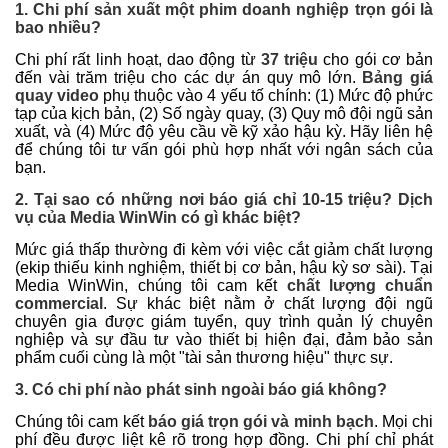
1. Chi phí sản xuất một phim doanh nghiệp trọn gói là
bao nhiều?
Chi phí rất linh hoạt, dao động từ
37 triệu
cho gói cơ bản
đến vài trăm triệu cho các dự án quy mô lớn.
Bảng giá
quay video
phụ thuộc vào 4 yếu tố chính: (1) Mức độ phức
tạp của kịch bản, (2) Số ngày quay, (3) Quy mô đội ngũ sản
xuất, và (4) Mức độ yêu cầu về kỹ xảo hậu kỳ. Hãy liên hệ
để chúng tôi tư vấn gói phù hợp nhất với ngân sách của
bạn.
2. Tại sao có những nơi báo giá chỉ 10-15 triệu? Dịch
vụ của Media WinWin có gì khác biệt?
Mức giá thấp thường đi kèm với việc cắt giảm chất lượng
(ekip thiếu kinh nghiệm, thiết bị cơ bản, hậu kỳ sơ sài). Tại
Media WinWin, chúng tôi cam kết
chất lượng chuẩn
commercial
. Sự khác biệt nằm ở chất lượng đội ngũ
chuyên gia được giám tuyển, quy trình quản lý chuyên
nghiệp và sự đầu tư vào thiết bị hiện đại, đảm bảo sản
phẩm cuối cùng là một "tài sản thương hiệu" thực sự.
3. Có chi phí nào phát sinh ngoài báo giá không?
Chúng tôi cam kết
báo giá trọn gói và minh bạch
. Mọi chi
phí đều được liệt kê rõ trong hợp đồng. Chi phí chỉ phát