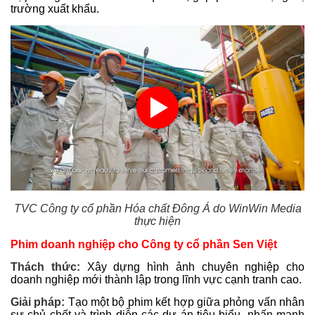
trường xuất khẩu.
TVC Công ty cổ phần Hóa chất Đông Á do WinWin Media
thực hiện
Phim doanh nghiệp cho Công ty cổ phần Sen Việt
Thách thức:
Xây dựng hình ảnh chuyên nghiệp cho
doanh nghiệp mới thành lập trong lĩnh vực cạnh tranh cao.
Giải pháp:
Tạo một bộ phim kết hợp giữa phỏng vấn nhân
sự chủ chốt và trình diễn các dự án tiêu biểu, nhấn mạnh