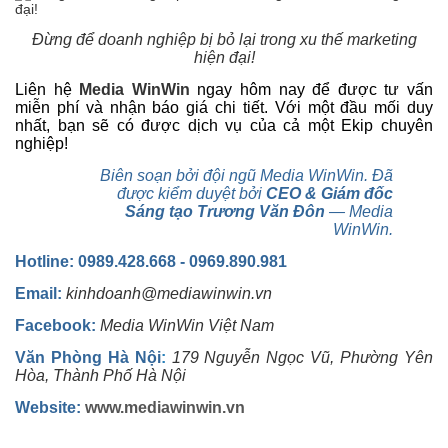
Đừng để doanh nghiệp bị bỏ lại trong xu thế marketing
hiện đại!
Liên hệ
Media WinWin
ngay hôm nay để được tư vấn
miễn phí và nhận báo giá chi tiết. Với một đầu mối duy
nhất, bạn sẽ có được dịch vụ của cả một Ekip chuyên
nghiệp!
Biên soạn bởi đội ngũ Media WinWin. Đã
được kiểm duyệt bởi
CEO & Giám đốc
Sáng tạo Trương Văn Đôn
— Media
WinWin.
Hotline: 0989.428.668 - 0969.890.981
Email:
kinhdoanh@mediawinwin.vn
Facebook:
Media WinWin Việt Nam
Văn Phòng Hà Nội
:
179 Nguyễn Ngọc Vũ, Phường Yên
Hòa, Thành Phố Hà Nội
Website:
www.mediawinwin.vn