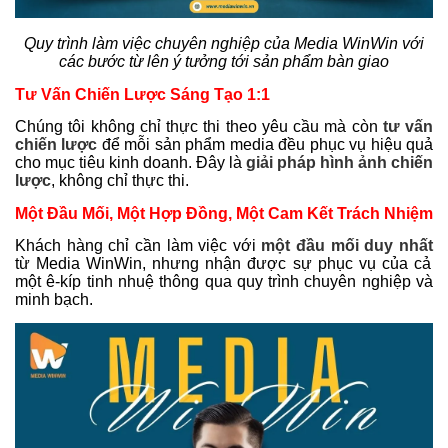
Quy trình làm việc chuyên nghiệp của Media WinWin với
các bước từ lên ý tưởng tới sản phẩm bàn giao
Tư Vấn Chiến Lược Sáng Tạo 1:1
Chúng tôi không chỉ thực thi theo yêu cầu mà còn
tư vấn
chiến lược
để mỗi sản phẩm media đều phục vụ hiệu quả
cho mục tiêu kinh doanh. Đây là
giải pháp hình ảnh chiến
lược
, không chỉ thực thi.
Một Đầu Mối, Một Hợp Đồng, Một Cam Kết Trách Nhiệm
Khách hàng chỉ cần làm việc với
một đầu mối duy nhất
từ Media WinWin, nhưng nhận được sự phục vụ của cả
một ê-kíp tinh nhuệ thông qua quy trình chuyên nghiệp và
minh bạch.