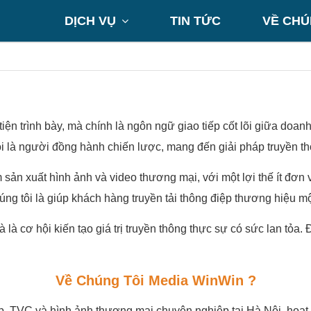
DỊCH VỤ
TIN TỨC
VỀ CHÚ

tiện trình bày, mà chính là ngôn ngữ giao tiếp cốt lõi giữa doa
 là người đồng hành chiến lược, mang đến giải pháp truyền thô
 xuất hình ảnh và video thương mại, với một lợi thế ít đơn vị 
ng tôi là giúp khách hàng truyền tải thông điệp thương hiệu m
 là cơ hội kiến tạo giá trị truyền thông thực sự có sức lan tỏa
Về Chúng Tôi Media WinWin ?
p, TVC và hình ảnh thương mại chuyên nghiệp tại Hà Nội, hoạt 