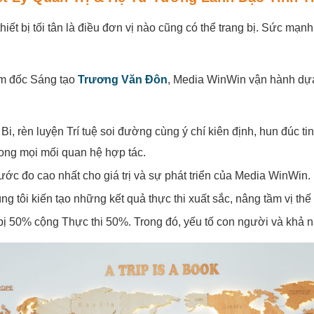
 bị tối tân là điều đơn vị nào cũng có thể trang bị. Sức mạnh
ám đốc Sáng tạo
Trương Văn Đôn
, Media WinWin vận hành dựa 
i, rèn luyện Trí tuệ soi đường cùng ý chí kiên định, hun đúc 
trong mọi mối quan hệ hợp tác.
ước đo cao nhất cho giá trị và sự phát triển của Media WinWin.
ng tôi kiến tạo những kết quả thực thi xuất sắc, nâng tầm vị t
ị 50% cộng Thực thi 50%. Trong đó, yếu tố con người và khả n