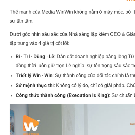
Thế mạnh của Media WinWin không nằm ở máy móc, bởi thiết
sự tận tâm.
Dưới góc nhìn sâu sắc của Nhà sáng lập kiêm CEO & Gi
tập trung vào 4 giá trị cốt lõi:
Bi · Trí · Dũng · Lễ:
Dẫn dắt doanh nghiệp bằng lòng Từ B
đồng thời luôn giữ trọn Lễ nghĩa, sự tôn trọng sâu sắc 
Triết lý Win · Win:
Sự thành công của đối tác chính là th
Sứ mệnh thực thi:
Không có lý do, chỉ có giải pháp. Chú
Công thức thành công (Execution is King):
Sự chuẩn b