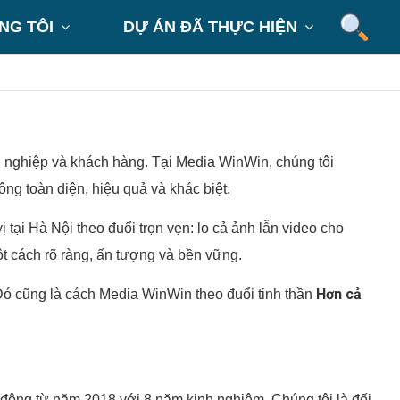
NG TÔI
DỰ ÁN ĐÃ THỰC HIỆN


nh nghiệp và khách hàng. Tại Media WinWin, chúng tôi
ng toàn diện, hiệu quả và khác biệt.
tại Hà Nội theo đuổi trọn vẹn: lo cả ảnh lẫn video cho
ột cách rõ ràng, ấn tượng và bền vững.
Hơn cả
. Đó cũng là cách Media WinWin theo đuổi tinh thần
động từ năm 2018 với 8 năm kinh nghiệm. Chúng tôi là đối