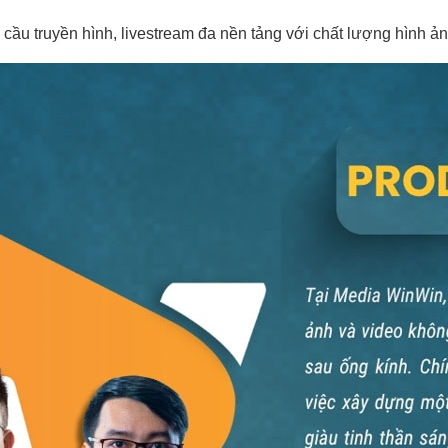
cầu truyền hình, livestream đa nền tảng với chất lượng hình ảnh