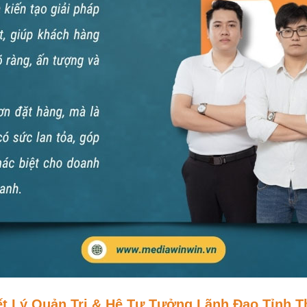
ết Lý Quản Trị & Hệ Tư Tưởng Lãnh Đạo Tỉnh 