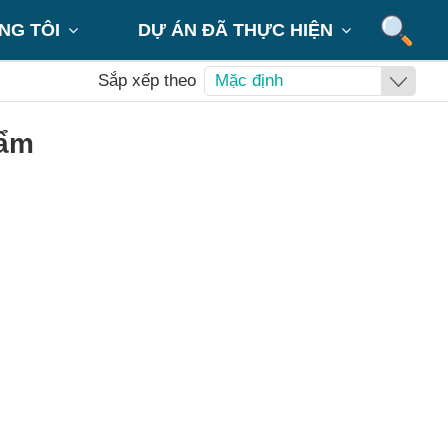
NG TÔI
DỰ ÁN ĐÃ THỰC HIỆN


Sắp xếp theo
Mặc định
hẩm