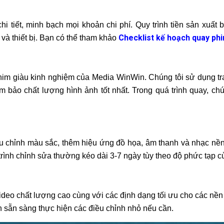
hi tiết, minh bạch mọi khoản chi phí. Quy trình tiền sản xuất 
Checklist kế hoạch quay ph
 và thiết bị. Bạn có thể tham khảo
phim giàu kinh nghiệm của Media WinWin. Chúng tôi sử dụng tr
bảo chất lượng hình ảnh tốt nhất. Trong quá trình quay, chún
u chỉnh màu sắc, thêm hiệu ứng đồ họa, âm thanh và nhạc nền
ình chỉnh sửa thường kéo dài 3-7 ngày tùy theo độ phức tạp c
 video chất lượng cao cùng với các định dạng tối ưu cho các nền
n sẵn sàng thực hiện các điều chỉnh nhỏ nếu cần.