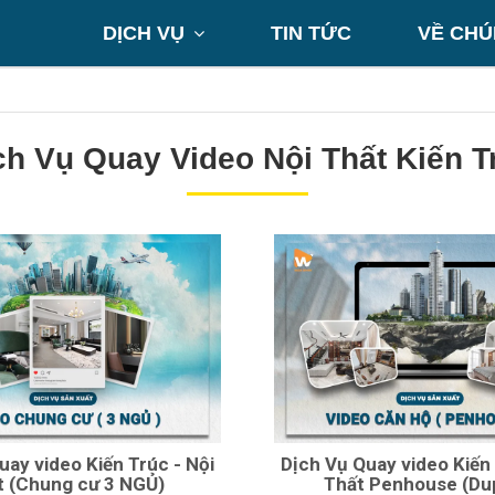
DỊCH VỤ
TIN TỨC
VỀ CHÚ

ch Vụ Quay Video Nội Thất Kiến T
uay video Kiến Trúc - Nội
Dịch Vụ Quay video Kiến 
t (Chung cư 3 NGỦ)
Thất Penhouse (Dup