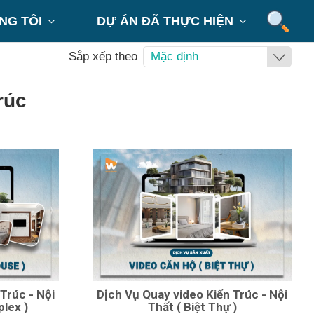
NG TÔI
DỰ ÁN ĐÃ THỰC HIỆN


Sắp xếp theo
Mặc định
rúc
Trúc - Nội
Dịch Vụ Quay video Kiến Trúc - Nội
lex )
Thất ( Biệt Thự )