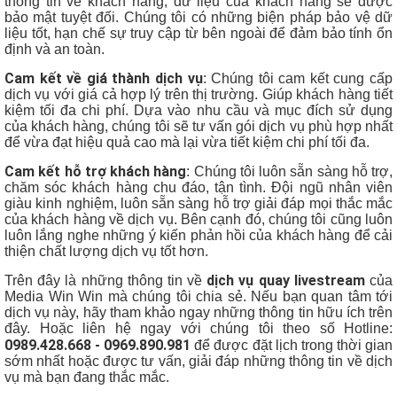
thông tin về khách hàng, dữ liệu của khách hàng sẽ được
bảo mật tuyệt đối. Chúng tôi có những biện pháp bảo vệ dữ
liệu tốt, hạn chế sự truy cập từ bên ngoài để đảm bảo tính ổn
định và an toàn.
Cam kết về giá thành dịch vụ
: Chúng tôi cam kết cung cấp
dịch vụ với giá cả hợp lý trên thị trường. Giúp khách hàng tiết
kiệm tối đa chi phí. Dựa vào nhu cầu và mục đích sử dụng
của khách hàng, chúng tôi sẽ tư vấn gói dịch vụ phù hợp nhất
để vừa đạt hiệu quả cao mà lại vừa tiết kiệm chi phí tối đa.
Cam kết hỗ trợ khách hàng
: Chúng tôi luôn sẵn sàng hỗ trợ,
chăm sóc khách hàng chu đáo, tận tình. Đội ngũ nhân viên
giàu kinh nghiệm, luôn sẵn sàng hỗ trợ giải đáp mọi thắc mắc
của khách hàng về dịch vụ. Bên cạnh đó, chúng tôi cũng luôn
luôn lắng nghe những ý kiến phản hồi của khách hàng để cải
thiện chất lượng dịch vụ tốt hơn.
dịch vụ quay livestream
Trên đây là những thông tin về
của
Media Win Win mà chúng tôi chia sẻ. Nếu bạn quan tâm tới
dịch vụ này, hãy tham khảo ngay những thông tin hữu ích trên
đây. Hoặc liên hệ ngay với chúng tôi theo số Hotline:
0989.428.668 - 0969.890.981
để được đặt lịch trong thời gian
sớm nhất hoặc được tư vấn, giải đáp những thông tin về dịch
vụ mà bạn đang thắc mắc.