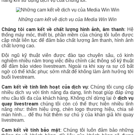
hàng khi sử dụng dịch vụ của chúng tôi.
Những cam kết về dịch vụ của Media Win Win
Chúng tôi cam kết về chất lượng hình ảnh, âm thanh
: Hệ
thống máy móc, thiết bị, phần mềm của chúng tôi luôn được
cập nhật liên tục để đảm bảo chất lượng âm thanh, hình ảnh
chất lượng cao.
Đội ngũ kỹ thuật viên được đào tạo chuyên sâu, có kinh
nghiệm nhiều năm trong việc điều chỉnh các thông số kỹ thuật
để đảm bảo video livestream. Ngoài ra khi xay ra sự cố bất
ngờ có thể khắc phục sớm nhất để không làm ảnh hưởng tới
buổi livestream.
Cam kết về tính linh hoạt của dịch vụ
: Chúng tôi cung cấp
nhiều dịch vụ với tính năng đa dạng, linh hoạt giúp đáp ứng
dịch vụ
nhu cầu tối đa của khách hàng. Không chỉ dừng lại ở
quay livestream
chúng tôi còn có thể thực hiện nhiều tính
năng như: thêm hiệu ứng, chèn logo thương hiệu, chia sẻ
màn hình… để thu hút thêm sự chú ý của khán giả khi quay
livestream.
Cam kết về tính bảo mật
: Chúng tôi luôn đảm bảo những