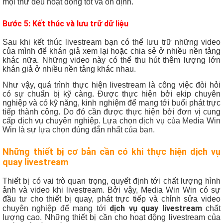
mọi thứ đều hoạt động tốt và ổn định.
Bước 5: Kết thúc và lưu trữ dữ liệu
Sau khi kết thúc livestream bạn có thể lưu trữ những video
của mình để khán giả xem lại hoặc chia sẻ ở nhiều nền tảng
khác nữa. Những video này có thể thu hút thêm lượng lớn
khán giả ở nhiều nền tảng khác nhau.
Như vậy, quá trình thực hiện livestream là công việc đòi hỏi
có sự chuẩn bị kỹ càng. Được thực hiện bởi ekip chuyên
nghiệp và có kỹ năng, kinh nghiệm để mang tới buổi phát trực
tiếp thành công. Do đó cần được thực hiện bởi đơn vị cung
cấp dịch vụ chuyên nghiệp. Lựa chọn dịch vụ của Media Win
Win là sự lựa chọn đúng đắn nhất của bạn.
Những thiết bị cơ bản cần có khi thực hiện dịch vụ
quay livestream
Thiết bị có vai trò quan trọng, quyết định tới chất lượng hình
ảnh và video khi livestream. Bởi vậy, Media Win Win có sự
đầu tư cho thiết bị quay, phát trực tiếp và chỉnh sửa video
dịch vụ quay livestream
chuyên nghiệp để mang tới
chất
lượng cao. Những thiết bị cần cho hoạt động livestream của