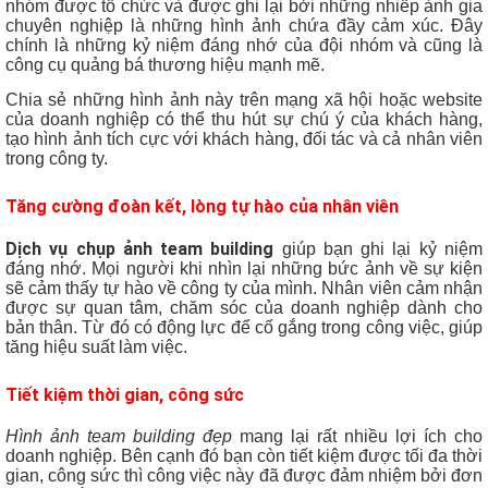
nhóm được tổ chức và được ghi lại bởi những nhiếp ảnh gia
chuyên nghiệp là những hình ảnh chứa đầy cảm xúc. Đây
chính là những kỷ niệm đáng nhớ của đội nhóm và cũng là
công cụ quảng bá thương hiệu mạnh mẽ.
Chia sẻ những hình ảnh này trên mạng xã hội hoặc website
của doanh nghiệp có thể thu hút sự chú ý của khách hàng,
tạo hình ảnh tích cực với khách hàng, đối tác và cả nhân viên
trong công ty.
Tăng cường đoàn kết, lòng tự hào của nhân viên
Dịch vụ chụp ảnh team building
giúp bạn ghi lại kỷ niệm
đáng nhớ. Mọi người khi nhìn lại những bức ảnh về sự kiện
sẽ cảm thấy tự hào về công ty của mình. Nhân viên cảm nhận
được sự quan tâm, chăm sóc của doanh nghiệp dành cho
bản thân. Từ đó có động lực để cố gắng trong công việc, giúp
tăng hiệu suất làm việc.
Tiết kiệm thời gian, công sức
Hình ảnh team building đẹp
mang lại rất nhiều lợi ích cho
doanh nghiệp. Bên cạnh đó bạn còn tiết kiệm được tối đa thời
gian, công sức thì công việc này đã được đảm nhiệm bởi đơn