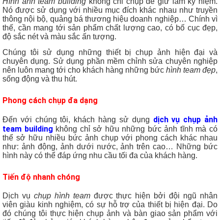
Hình ảnh team building
không chỉ chụp để giữ làm kỷ niệm.
Nó được sử dụng với nhiều mục đích khác nhau như truyền
thông nội bộ, quảng bá thương hiệu doanh nghiệp… Chính vì
thế, cần mang tới sản phẩm chất lượng cao, có bố cục đẹp,
độ sắc nét và màu sắc ấn tượng.
Chúng tôi sử dụng những thiết bị chụp ảnh hiện đại và
chuyên dụng. Sử dụng phần mềm chỉnh sửa chuyên nghiệp
nên luôn mang tới cho khách hàng những bức
hình team đẹp
,
sống động và thu hút.
Phong cách chụp đa dạng
dịch vụ chụp ảnh
Đến với chúng tôi, khách hàng sử dụng
team building
không chỉ sở hữu những bức ảnh tĩnh mà có
thể sở hữu nhiều bức ảnh chụp với phong cách khác nhau
như: ảnh động, ảnh dưới nước, ảnh trên cao… Những bức
hình này có thể đáp ứng nhu cầu tối đa của khách hàng.
Tiến độ nhanh chóng
Dịch vụ
chụp hình team
được thực hiện bởi đội ngũ nhân
viên giàu kinh nghiệm, có sự hỗ trợ của thiết bị hiện đại. Do
đó chúng tôi thực hiện chụp ảnh và bàn giao sản phẩm với