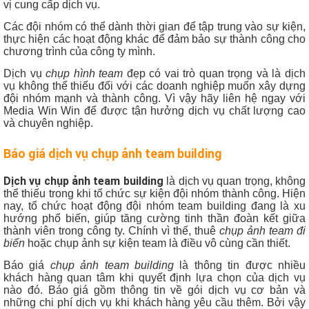
vị cung cấp dịch vụ.
Các đội nhóm có thể dành thời gian để tập trung vào sự kiện,
thực hiện các hoạt động khác để đảm bảo sự thành công cho
chương trình của công ty mình.
Dịch vụ
chụp hình team
đẹp có vai trò quan trọng và là dịch
vụ không thể thiếu đối với các doanh nghiệp muốn xây dựng
đội nhóm mạnh và thành công. Vì vậy hãy liên hệ ngay với
Media Win Win để được tận hưởng dịch vụ chất lượng cao
và chuyên nghiệp.
Báo giá dịch vụ chụp ảnh team building
Dịch vụ chụp ảnh team building
là dịch vụ quan trọng, không
thể thiếu trong khi tổ chức sự kiện đội nhóm thành công. Hiện
nay, tổ chức hoạt động đội nhóm team building đang là xu
hướng phổ biến, giúp tăng cường tinh thần đoàn kết giữa
thành viên trong công ty. Chính vì thế, thuê
chụp ảnh team đi
biển
hoặc chụp ảnh sự kiện team là điều vô cùng cần thiết.
Báo giá
chụp ảnh team building
là thông tin được nhiều
khách hàng quan tâm khi quyết định lựa chọn của dịch vụ
nào đó. Báo giá gồm thông tin về gói dịch vụ cơ bản và
những chi phí dịch vụ khi khách hàng yêu cầu thêm. Bởi vậy