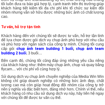
tôi luôn đưa ra báo giá hợp lý, cạnh tranh trên thị trường giúp
khách hàng tiết kiệm tối đa chi phí khi tổ chức sự kiện đội
nhóm nhưng vẫn sở hữu được những bức ảnh có chất lượng
cao.
Tư vấn, hỗ trợ tận tình
Khách hàng đến với chúng tôi sẽ được tư vấn, hỗ trợ tận tình
để lựa chọn được gói dịch vụ chụp ảnh phù hợp với nhu cầu
và phù hợp với ngân sách của công ty mình. Chúng tôi cung
chụp ảnh team building 1 buổi
,
chụp ảnh team
cấp gói
building 2 buổi
, 3 buổi…
Bên cạnh đó, chúng tôi cũng đáp ứng những yêu cầu riêng
của khách hàng như: thêm máy chụp ảnh, chụp và quay bằng
flycam… với chi phí vô cùng hợp lý.
Sử dụng dịch vụ chụp ảnh chuyên nghiệp của Media Win Win
không chỉ giúp doanh nghiệp có những bức ảnh đẹp, chất
lượng cao mà còn giúp hoạt động đội nhóm của công ty trở
nên ý nghĩa và đặc biệt hơn, đáng nhớ hơn. Chính vì thế, nếu
khách hàng có nhu cầu sử dụng dịch vụ này, hãy liên hệ ngay
với chúng tôi để được tư vấn cụ thể.