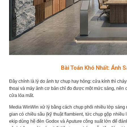
Bài Toán Khó Nhất: Ánh S
Đây chính là lý do ảnh tự chụp hay hỏng: cửa kính thì cháy
thoại và máy ảnh cơ bản chỉ đo được một mức sáng, nên c
cửa lóa mất.
Media WinWin xử lý bằng cách chụp phối nhiều lớp sáng r
gian có chiều sâu (kỹ thuật flambient, tức chụp gộp nhiều
ekip dùng hệ đèn Godox và Aputure công suất lớn để đánh n