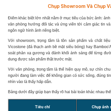
Chụp Showroom Và Chụp Vă
Điểm khác biệt lớn nhất nằm ở mục tiêu của bức ảnh: ả
văn phòng hướng đối tác và ứng viên tới cảm giác tin v
ngôn ngữ hình ảnh riêng biệt.
Với showroom, trọng tâm là tôn sản phẩm và chất liệu
Vicostone (đá thạch anh bề mặt siêu bóng) hay Bamboo'Al
soát phản xạ gương và đánh khối ánh sáng để từng đườn
dung được sản phẩm thật trước mặt.
Với văn phòng, trọng tâm là thể hiện quy mô, sự chỉn ch
người đang làm việc để không gian có sức sống, đúng ti
nhìn vào là thấy hấp dẫn.
Bảng dưới đây giúp bạn thấy rõ hai bài toán khác nhau thế
Tiêu chí
Chụp ảnh