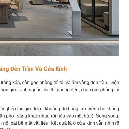
áng Đèn Trần Và Cửa Kính
 trắng xóa, còn góc phòng thì tối và ám vàng đèn trần. Điện
họn giữ cảnh ngoài cửa thì phòng đen, chọn giữ phòng thì
ồi ghép lại, giữ được khoảng đổ bóng tự nhiên cho không
 lần phơi sáng khác nhau rồi hòa vào một bức). Song song,
ổi bật bề mặt vật liệu. Kết quả là ô cửa kính vẫn nhìn rõ