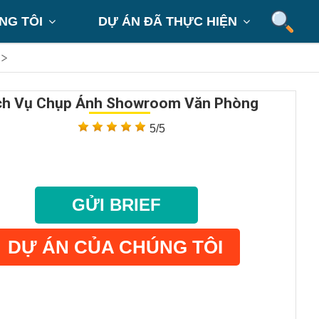
NG TÔI
DỰ ÁN ĐÃ THỰC HIỆN


ch Vụ Chụp Ảnh Showroom Văn Phòng
5/5
GỬI BRIEF
DỰ ÁN CỦA CHÚNG TÔI