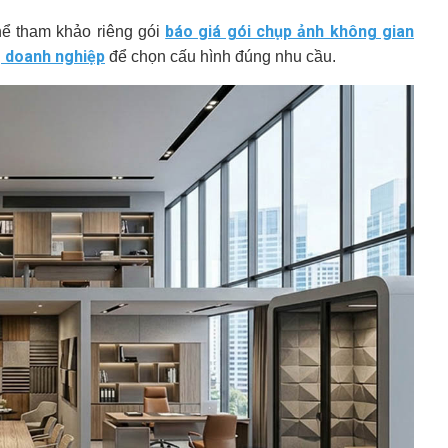
báo giá gói chụp ảnh không gian
hể tham khảo riêng gói
g doanh nghiệp
để chọn cấu hình đúng nhu cầu.