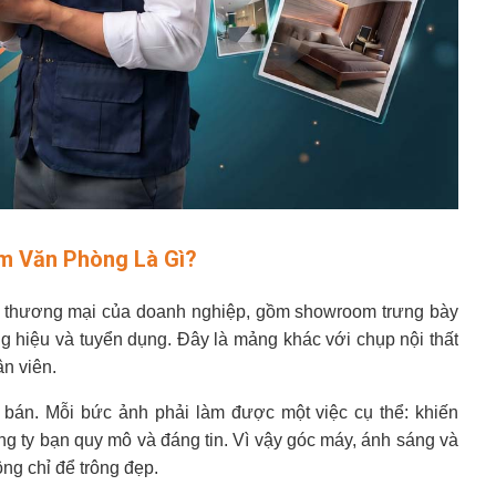
 Văn Phòng Là Gì?
n thương mại của doanh nghiệp, gồm showroom trưng bày
 hiệu và tuyển dụng. Đây là mảng khác với chụp nội thất
n viên.
bán. Mỗi bức ảnh phải làm được một việc cụ thể: khiến
ông ty bạn quy mô và đáng tin. Vì vậy góc máy, ánh sáng và
ng chỉ để trông đẹp.