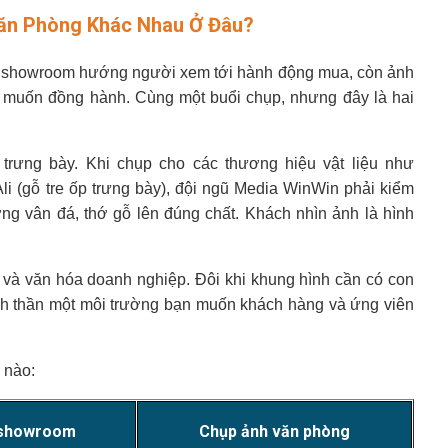
n Phòng Khác Nhau Ở Đâu?
nh showroom hướng người xem tới hành động mua, còn ảnh
à muốn đồng hành. Cùng một buổi chụp, nhưng đây là hai
 trưng bày. Khi chụp cho các thương hiệu vật liệu như
i (gỗ tre ốp trưng bày), đội ngũ Media WinWin phải kiểm
g vân đá, thớ gỗ lên đúng chất. Khách nhìn ảnh là hình
u và văn hóa doanh nghiệp. Đôi khi khung hình cần có con
nh thần một môi trường bạn muốn khách hàng và ứng viên
 nào:
 showroom
Chụp ảnh văn phòng