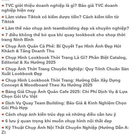
TVC giới thiệu doanh nghiệp là gì? Báo giá TVC doanh
nghiệp hiện nay
Làm video Tiktok có kiếm được tiền? Cách kiếm tiền từ
Tiktok
Làm thế nào chụp ảnh teambuilding đẹp và chuyên nghiệp?
7 điều không thể bỏ qua khi quay lookbook cho shop thời
trang Ninh Bình
Chụp Ảnh Quán Cà Phê: Bí Quyết Tạo Hình Ảnh Đẹp Hút
Khách & Tăng Doanh Thu
Chụp Hình Lookbook Thời Trang Là Gì? Phân Biệt Catalog,
Editorial & Xu Hướng 2025
Chụp Ảnh Thời Trang Chuyên Nghiệp: Quy Trình Chuẩn Sản
Xuất Lookbook Đẹp
Chụp Hình Lookbook Thời Trang: Hướng Dẫn Xây Dựng
Concept & Moodboard Theo Xu Hướng 2025
Bảng Giá Chụp Ảnh Quán Cafe 2025: Chi Phí Dịch Vụ & Lựa
Chọn Gói Ưu Việt
Dịch Vụ Quay Team Building: Báo Giá & Kinh Nghiệm Chọn
Gói Phù Hợp
Cách chụp ảnh kiến trúc đẹp và những điều cần lưu ý
6 lưu ý quan trọng khi muốn chụp hình nội thất đẹp
Kỹ Thuật Chụp Ảnh Nội Thất Chuyên Nghiệp (Hướng Dẫn A-
Z)