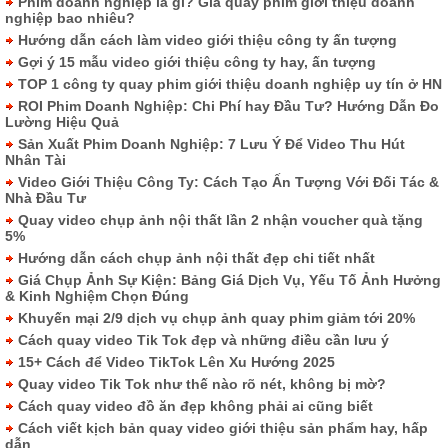
Phim doanh nghiệp là gì? Giá quay phim giới thiệu doanh
nghiệp bao nhiêu?
Hướng dẫn cách làm video giới thiệu công ty ấn tượng
Gợi ý 15 mẫu video giới thiệu công ty hay, ấn tượng
TOP 1 công ty quay phim giới thiệu doanh nghiệp uy tín ở HN
ROI Phim Doanh Nghiệp: Chi Phí hay Đầu Tư? Hướng Dẫn Đo
Lường Hiệu Quả
Sản Xuất Phim Doanh Nghiệp: 7 Lưu Ý Để Video Thu Hút
Nhân Tài
Video Giới Thiệu Công Ty: Cách Tạo Ấn Tượng Với Đối Tác &
Nhà Đầu Tư
Quay video chụp ảnh nội thất lần 2 nhận voucher quà tặng
5%
Hướng dẫn cách chụp ảnh nội thất đẹp chi tiết nhất
Giá Chụp Ảnh Sự Kiện: Bảng Giá Dịch Vụ, Yếu Tố Ảnh Hưởng
& Kinh Nghiệm Chọn Đúng
Khuyến mại 2/9 dịch vụ chụp ảnh quay phim giảm tới 20%
Cách quay video Tik Tok đẹp và những điều cần lưu ý
15+ Cách để Video TikTok Lên Xu Hướng 2025
Quay video Tik Tok như thế nào rõ nét, không bị mờ?
Cách quay video đồ ăn đẹp không phải ai cũng biết
Cách viết kịch bản quay video giới thiệu sản phẩm hay, hấp
dẫn