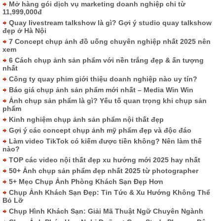
Mở hàng gói dịch vụ marketing doanh nghiệp chỉ từ
11,999,000đ
Quay livestream talkshow là gì? Gợi ý studio quay talkshow
đẹp ở Hà Nội
7 Concept chụp ảnh đồ uống chuyên nghiệp nhất 2025 nên
xem
6 Cách chụp ảnh sản phẩm với nền trắng đẹp & ấn tượng
nhất
Công ty quay phim giới thiệu doanh nghiệp nào uy tín?
Báo giá chụp ảnh sản phẩm mới nhất – Media Win Win
Ảnh chụp sản phẩm là gì? Yếu tố quan trọng khi chụp sản
phẩm
Kinh nghiệm chụp ảnh sản phẩm nội thất đẹp
Gợi ý các concept chụp ảnh mỹ phẩm đẹp và độc đáo
Làm video TikTok có kiếm được tiền không? Nên làm thế
nào?
TOP các video nội thất đẹp xu hướng mới 2025 hay nhất
50+ Ảnh chụp sản phẩm đẹp nhất 2025 từ photographer
5+ Mẹo Chụp Ảnh Phòng Khách Sạn Đẹp Hơn
Chụp Ảnh Khách Sạn Đẹp: Tin Tức & Xu Hướng Không Thể
Bỏ Lỡ
Chụp Hình Khách Sạn: Giải Mã Thuật Ngữ Chuyên Ngành