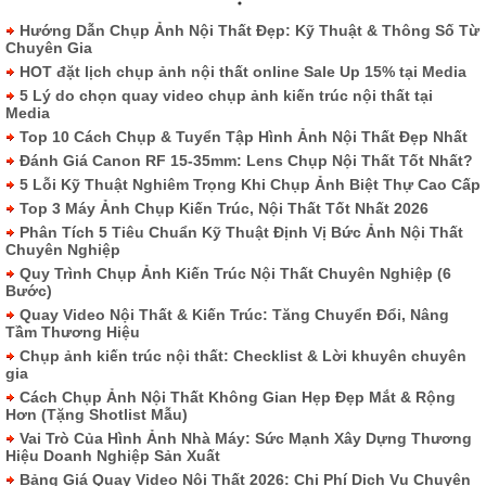
Hướng Dẫn Chụp Ảnh Nội Thất Đẹp: Kỹ Thuật & Thông Số Từ
Chuyên Gia
HOT đặt lịch chụp ảnh nội thất online Sale Up 15% tại Media
5 Lý do chọn quay video chụp ảnh kiến trúc nội thất tại
Media
Top 10 Cách Chụp & Tuyển Tập Hình Ảnh Nội Thất Đẹp Nhất
Đánh Giá Canon RF 15-35mm: Lens Chụp Nội Thất Tốt Nhất?
5 Lỗi Kỹ Thuật Nghiêm Trọng Khi Chụp Ảnh Biệt Thự Cao Cấp
Top 3 Máy Ảnh Chụp Kiến Trúc, Nội Thất Tốt Nhất 2026
Phân Tích 5 Tiêu Chuẩn Kỹ Thuật Định Vị Bức Ảnh Nội Thất
Chuyên Nghiệp
Quy Trình Chụp Ảnh Kiến Trúc Nội Thất Chuyên Nghiệp (6
Bước)
Quay Video Nội Thất & Kiến Trúc: Tăng Chuyển Đổi, Nâng
Tầm Thương Hiệu
Chụp ảnh kiến trúc nội thất: Checklist & Lời khuyên chuyên
gia
Cách Chụp Ảnh Nội Thất Không Gian Hẹp Đẹp Mắt & Rộng
Hơn (Tặng Shotlist Mẫu)
Vai Trò Của Hình Ảnh Nhà Máy: Sức Mạnh Xây Dựng Thương
Hiệu Doanh Nghiệp Sản Xuất
Bảng Giá Quay Video Nội Thất 2026: Chi Phí Dịch Vụ Chuyên