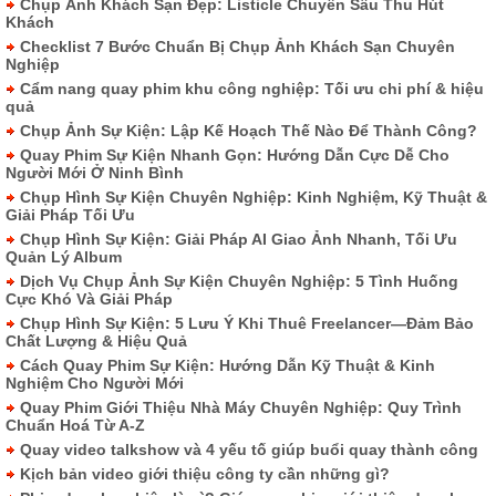
Chụp Ảnh Khách Sạn Đẹp: Listicle Chuyên Sâu Thu Hút
Khách
Checklist 7 Bước Chuẩn Bị Chụp Ảnh Khách Sạn Chuyên
Nghiệp
Cẩm nang quay phim khu công nghiệp: Tối ưu chi phí & hiệu
quả
Chụp Ảnh Sự Kiện: Lập Kế Hoạch Thế Nào Để Thành Công?
Quay Phim Sự Kiện Nhanh Gọn: Hướng Dẫn Cực Dễ Cho
Người Mới Ở Ninh Bình
Chụp Hình Sự Kiện Chuyên Nghiệp: Kinh Nghiệm, Kỹ Thuật &
Giải Pháp Tối Ưu
Chụp Hình Sự Kiện: Giải Pháp AI Giao Ảnh Nhanh, Tối Ưu
Quản Lý Album
Dịch Vụ Chụp Ảnh Sự Kiện Chuyên Nghiệp: 5 Tình Huống
Cực Khó Và Giải Pháp
Chụp Hình Sự Kiện: 5 Lưu Ý Khi Thuê Freelancer—Đảm Bảo
Chất Lượng & Hiệu Quả
Cách Quay Phim Sự Kiện: Hướng Dẫn Kỹ Thuật & Kinh
Nghiệm Cho Người Mới
Quay Phim Giới Thiệu Nhà Máy Chuyên Nghiệp: Quy Trình
Chuẩn Hoá Từ A-Z
Quay video talkshow và 4 yếu tố giúp buổi quay thành công
Kịch bản video giới thiệu công ty cần những gì?