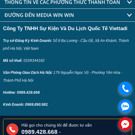
THÔNG TIN VỀ CÁC PHƯƠNG THỨC THANH TOÁN
ĐƯỜNG ĐẾN MEDIA WIN WIN
Công Ty TNHH Sự Kiện Và Du Lịch Quốc Tế Viettadi
Trụ sở Đăng Ký Kinh Doanh:
Số 8 Ba Lương - Cầu Gồ, Xã An Khánh, Thành
phố Hà Nội, Việt Nam
Mã số thuế
:
0109344182
Văn Phòng Giao Dịch Hà Nội:
179 Nguyễn Ngọc Vũ - Phường Yên Hòa -
Thành Phố Hà Nội
Hotline
:
0989.428.668
Kinh Doanh:
0969.890.981
Hãi gọi cho chúng tôi để được tư vấn
0989.428.668
-