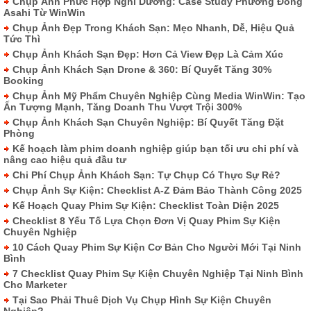
Chụp Ảnh Phức Hợp Nghỉ Dưỡng: Case Study Phương Đông
Asahi Từ WinWin
Chụp Ảnh Đẹp Trong Khách Sạn: Mẹo Nhanh, Dễ, Hiệu Quả
Tức Thì
Chụp Ảnh Khách Sạn Đẹp: Hơn Cả View Đẹp Là Cảm Xúc
Chụp Ảnh Khách Sạn Drone & 360: Bí Quyết Tăng 30%
Booking
Chụp Ảnh Mỹ Phẩm Chuyên Nghiệp Cùng Media WinWin: Tạo
Ấn Tượng Mạnh, Tăng Doanh Thu Vượt Trội 300%
Chụp Ảnh Khách Sạn Chuyên Nghiệp: Bí Quyết Tăng Đặt
Phòng
Kế hoạch làm phim doanh nghiệp giúp bạn tối ưu chi phí và
nâng cao hiệu quả đầu tư
Chi Phí Chụp Ảnh Khách Sạn: Tự Chụp Có Thực Sự Rẻ?
Chụp Ảnh Sự Kiện: Checklist A-Z Đảm Bảo Thành Công 2025
Kế Hoạch Quay Phim Sự Kiện: Checklist Toàn Diện 2025
Checklist 8 Yếu Tố Lựa Chọn Đơn Vị Quay Phim Sự Kiện
Chuyên Nghiệp
10 Cách Quay Phim Sự Kiện Cơ Bản Cho Người Mới Tại Ninh
Bình
7 Checklist Quay Phim Sự Kiện Chuyên Nghiệp Tại Ninh Bình
Cho Marketer
Tại Sao Phải Thuê Dịch Vụ Chụp Hình Sự Kiện Chuyên
Nghiệp?