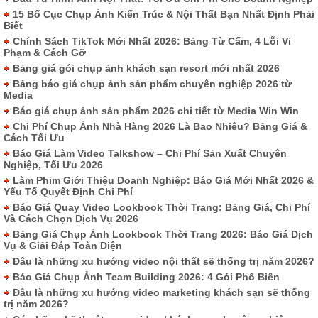
15 Bố Cục Chụp Ảnh Kiến Trúc & Nội Thất Bạn Nhất Định Phải
Biết
Chính Sách TikTok Mới Nhất 2026: Bảng Từ Cấm, 4 Lỗi Vi
Phạm & Cách Gỡ
Bảng giá gói chụp ảnh khách sạn resort mới nhất 2026
Bảng báo giá chụp ảnh sản phẩm chuyên nghiệp 2026 từ
Media
Báo giá chụp ảnh sản phẩm 2026 chi tiết từ Media Win Win
Chi Phí Chụp Ảnh Nhà Hàng 2026 Là Bao Nhiêu? Bảng Giá &
Cách Tối Ưu
Báo Giá Làm Video Talkshow – Chi Phí Sản Xuất Chuyên
Nghiệp, Tối Ưu 2026
Làm Phim Giới Thiệu Doanh Nghiệp: Báo Giá Mới Nhất 2026 &
Yếu Tố Quyết Định Chi Phí
Báo Giá Quay Video Lookbook Thời Trang: Bảng Giá, Chi Phí
Và Cách Chọn Dịch Vụ 2026
Bảng Giá Chụp Ảnh Lookbook Thời Trang 2026: Báo Giá Dịch
Vụ & Giải Đáp Toàn Diện
Đâu là những xu hướng video nội thất sẽ thống trị năm 2026?
Báo Giá Chụp Ảnh Team Building 2026: 4 Gói Phổ Biến
Đâu là những xu hướng video marketing khách sạn sẽ thống
trị năm 2026?