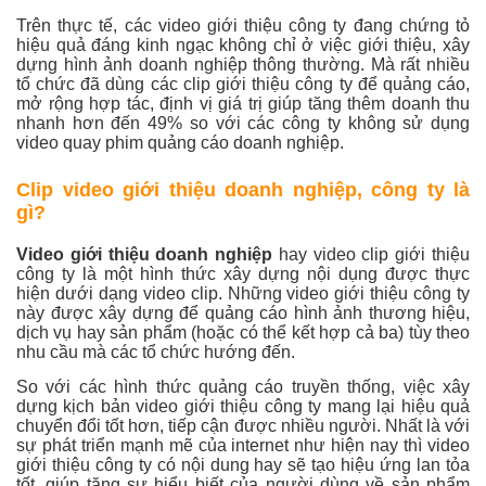
Trên thực tế, các video giới thiệu công ty đang chứng tỏ
hiệu quả đáng kinh ngạc không chỉ ở việc giới thiệu, xây
dựng hình ảnh doanh nghiệp thông thường. Mà rất nhiều
tổ chức đã dùng các clip giới thiệu công ty để quảng cáo,
mở rộng hợp tác, định vị giá trị giúp tăng thêm doanh thu
nhanh hơn đến 49% so với các công ty không sử dụng
video quay phim quảng cáo doanh nghiệp.
Clip video giới thiệu doanh nghiệp, công ty là
gì?
Video giới thiệu doanh nghiệp
hay video clip giới thiệu
công ty là một hình thức xây dựng nội dụng được thực
hiện dưới dạng video clip. Những video giới thiệu công ty
này được xây dựng để quảng cáo hình ảnh thương hiệu,
dịch vụ hay sản phẩm (hoặc có thể kết hợp cả ba) tùy theo
nhu cầu mà các tổ chức hướng đến.
So với các hình thức quảng cáo truyền thống, việc xây
dựng kịch bản video giới thiệu công ty mang lại hiệu quả
chuyển đổi tốt hơn, tiếp cận được nhiều người. Nhất là với
sự phát triển mạnh mẽ của internet như hiện nay thì video
giới thiệu công ty có nội dung hay sẽ tạo hiệu ứng lan tỏa
tốt, giúp tăng sự hiểu biết của người dùng về sản phẩm