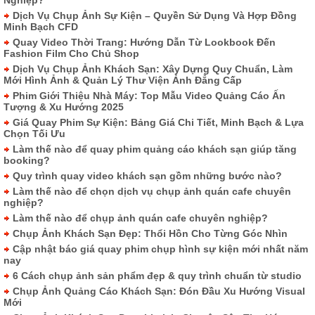
Dịch Vụ Chụp Ảnh Sự Kiện – Quyền Sử Dụng Và Hợp Đồng
Minh Bạch CFD
Quay Video Thời Trang: Hướng Dẫn Từ Lookbook Đến
Fashion Film Cho Chủ Shop
Dịch Vụ Chụp Ảnh Khách Sạn: Xây Dựng Quy Chuẩn, Làm
Mới Hình Ảnh & Quản Lý Thư Viện Ảnh Đẳng Cấp
Phim Giới Thiệu Nhà Máy: Top Mẫu Video Quảng Cáo Ấn
Tượng & Xu Hướng 2025
Giá Quay Phim Sự Kiện: Bảng Giá Chi Tiết, Minh Bạch & Lựa
Chọn Tối Ưu
Làm thế nào để quay phim quảng cáo khách sạn giúp tăng
booking?
Quy trình quay video khách sạn gồm những bước nào?
Làm thế nào để chọn dịch vụ chụp ảnh quán cafe chuyên
nghiệp?
Làm thế nào để chụp ảnh quán cafe chuyên nghiệp?
Chụp Ảnh Khách Sạn Đẹp: Thổi Hồn Cho Từng Góc Nhìn
Cập nhật báo giá quay phim chụp hình sự kiện mới nhất năm
nay
6 Cách chụp ảnh sản phẩm đẹp & quy trình chuẩn từ studio
Chụp Ảnh Quảng Cáo Khách Sạn: Đón Đầu Xu Hướng Visual
Mới