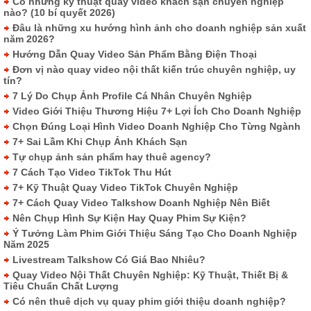
Có những kỹ thuật quay video khách sạn chuyên nghiệp
nào? (10 bí quyết 2026)
Đâu là những xu hướng hình ảnh cho doanh nghiệp sản xuất
năm 2026?
Hướng Dẫn Quay Video Sản Phẩm Bằng Điện Thoại
Đơn vị nào quay video nội thất kiến trúc chuyên nghiệp, uy
tín?
7 Lý Do Chụp Ảnh Profile Cá Nhân Chuyên Nghiệp
Video Giới Thiệu Thương Hiệu 7+ Lợi Ích Cho Doanh Nghiệp
Chọn Đúng Loại Hình Video Doanh Nghiệp Cho Từng Ngành
7+ Sai Lầm Khi Chụp Ảnh Khách Sạn
Tự chụp ảnh sản phẩm hay thuê agency?
7 Cách Tạo Video TikTok Thu Hút
7+ Kỹ Thuật Quay Video TikTok Chuyên Nghiệp
7+ Cách Quay Video Talkshow Doanh Nghiệp Nên Biết
Nên Chụp Hình Sự Kiện Hay Quay Phim Sự Kiện?
Ý Tưởng Làm Phim Giới Thiệu Sáng Tạo Cho Doanh Nghiệp
Năm 2025
Livestream Talkshow Có Giá Bao Nhiêu?
Quay Video Nội Thất Chuyên Nghiệp: Kỹ Thuật, Thiết Bị &
Tiêu Chuẩn Chất Lượng
Có nên thuê dịch vụ quay phim giới thiệu doanh nghiệp?