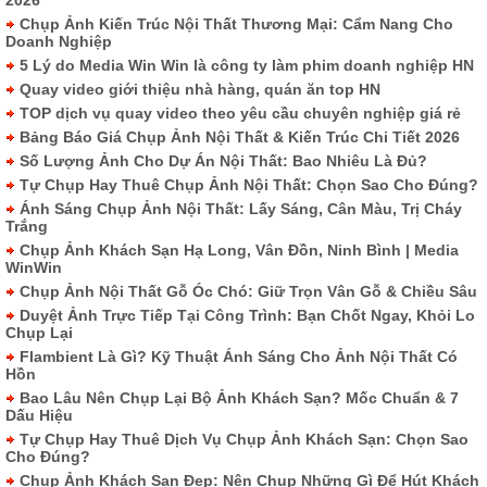
Chụp Ảnh Kiến Trúc Nội Thất Thương Mại: Cẩm Nang Cho
Doanh Nghiệp
5 Lý do Media Win Win là công ty làm phim doanh nghiệp HN
Quay video giới thiệu nhà hàng, quán ăn top HN
TOP dịch vụ quay video theo yêu cầu chuyên nghiệp giá rẻ
Bảng Báo Giá Chụp Ảnh Nội Thất & Kiến Trúc Chi Tiết 2026
Số Lượng Ảnh Cho Dự Án Nội Thất: Bao Nhiêu Là Đủ?
Tự Chụp Hay Thuê Chụp Ảnh Nội Thất: Chọn Sao Cho Đúng?
Ánh Sáng Chụp Ảnh Nội Thất: Lấy Sáng, Cân Màu, Trị Cháy
Trắng
Chụp Ảnh Khách Sạn Hạ Long, Vân Đồn, Ninh Bình | Media
WinWin
Chụp Ảnh Nội Thất Gỗ Óc Chó: Giữ Trọn Vân Gỗ & Chiều Sâu
Duyệt Ảnh Trực Tiếp Tại Công Trình: Bạn Chốt Ngay, Khỏi Lo
Chụp Lại
Flambient Là Gì? Kỹ Thuật Ánh Sáng Cho Ảnh Nội Thất Có
Hồn
Bao Lâu Nên Chụp Lại Bộ Ảnh Khách Sạn? Mốc Chuẩn & 7
Dấu Hiệu
Tự Chụp Hay Thuê Dịch Vụ Chụp Ảnh Khách Sạn: Chọn Sao
Cho Đúng?
Chụp Ảnh Khách Sạn Đẹp: Nên Chụp Những Gì Để Hút Khách