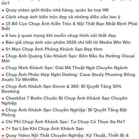
tín?
Quay video giới thiệu nhà hàng, quán ăn top HN
Cách chụp ảnh kiến trúc đẹp và những điều cần lưu ý
15 Bố Cục Chụp Ảnh Kiến Trúc & Nội Thất Bạn Nhất Định Phải
Biết
6 lưu ý quan trọng khi muốn chụp hình nội thất đẹp
Báo giá chụp ảnh sản phẩm 2026 chi tiết từ Media Win Win
5+ Mẹo Chụp Ảnh Phòng Khách Sạn Đẹp Hơn
Chụp Ảnh Quảng Cáo Khách Sạn: Đón Đầu Xu Hướng Visual
Mới
Chụp Hình Khách Sạn: Giải Mã Thuật Ngữ Chuyên Ngành
Chụp Ảnh Phức Hợp Nghỉ Dưỡng: Case Study Phương Đông
Asahi Từ WinWin
Chụp Ảnh Khách Sạn Drone & 360: Bí Quyết Tăng 30%
Booking
Checklist 7 Bước Chuẩn Bị Chụp Ảnh Khách Sạn Chuyên
Nghiệp
Chụp Ảnh Khách Sạn Chuyên Nghiệp: Bí Quyết Tăng Đặt
Phòng
Chi Phí Chụp Ảnh Khách Sạn: Tự Chụp Có Thực Sự Rẻ?
7+ Sai Lầm Khi Chụp Ảnh Khách Sạn
Quay Video Nội Thất Chuyên Nghiệp: Kỹ Thuật, Thiết Bị &