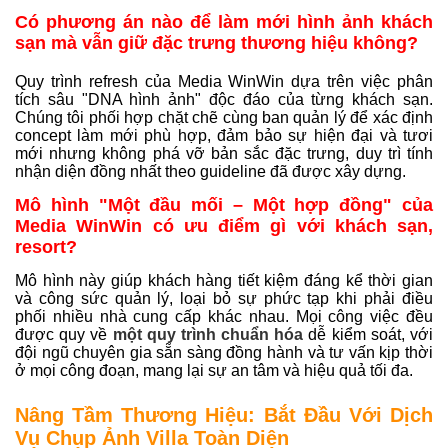
Có phương án nào để làm mới hình ảnh khách
sạn mà vẫn giữ đặc trưng thương hiệu không?
Quy trình refresh của Media WinWin dựa trên việc phân
tích sâu "DNA hình ảnh" độc đáo của từng khách sạn.
Chúng tôi phối hợp chặt chẽ cùng ban quản lý để xác định
concept làm mới phù hợp, đảm bảo sự hiện đại và tươi
mới nhưng không phá vỡ bản sắc đặc trưng, duy trì tính
nhận diện đồng nhất theo guideline đã được xây dựng.
Mô hình "Một đầu mối – Một hợp đồng" của
Media WinWin có ưu điểm gì với khách sạn,
resort?
Mô hình này giúp khách hàng tiết kiệm đáng kể thời gian
và công sức quản lý, loại bỏ sự phức tạp khi phải điều
phối nhiều nhà cung cấp khác nhau. Mọi công việc đều
được quy về
một quy trình chuẩn hóa
dễ kiểm soát, với
đội ngũ chuyên gia sẵn sàng đồng hành và tư vấn kịp thời
ở mọi công đoạn, mang lại sự an tâm và hiệu quả tối đa.
Nâng Tầm Thương Hiệu: Bắt Đầu Với Dịch
Vụ Chụp Ảnh Villa Toàn Diện