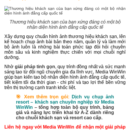
Thương hiệu khách sạn của bạn xứng đáng có một bộ
nhận diện hình ảnh đẳng cấp quốc tế
Xây dựng quy chuẩn hình ảnh thương hiệu khách sạn, lên
kế hoạch chụp ảnh bài bản theo năm, quản lý và làm mới
bộ ảnh luôn là những bài toán phức tạp đòi hỏi chuyên
môn sâu và kinh nghiệm thực chiến với mọi chuỗi nghỉ
dưỡng.
Nhờ
giải pháp tinh gọn
, quy trình đồng nhất và sức mạnh
sáng tạo từ đội ngũ chuyên gia đa lĩnh vực, Media WinWin
giúp bạn kiến tạo bộ nhận diện hình ảnh đẳng cấp quốc tế,
tiết kiệm tối đa thời gian - chi phí và tạo lợi thế bền vững
trên thị trường cạnh tranh khốc liệt.
🎯 Xem thêm trọn gói:
Dịch vụ chụp ảnh
resort – khách sạn chuyên nghiệp từ Media
WinWin
– tổng hợp toàn bộ quy trình, bảng
giá và năng lực triển khai từ A-Z dành riêng
cho chuỗi khách sạn và resort cao cấp.
Liên hệ ngay với Media WinWin để nhận một giải pháp