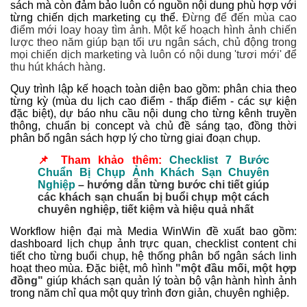
sách mà còn đảm bảo luôn có nguồn nội dung phù hợp với
từng chiến dịch marketing cụ thể.
Đừng để đến mùa cao
điểm mới loay hoay tìm ảnh. Một kế hoạch hình ảnh chiến
lược theo năm giúp bạn tối ưu ngân sách, chủ động trong
mọi chiến dịch marketing và luôn có nội dung 'tươi mới' để
thu hút khách hàng.​
Quy trình lập kế hoạch toàn diện bao gồm: phân chia theo
từng kỳ (mùa du lịch cao điểm - thấp điểm - các sự kiện
đặc biệt), dự báo nhu cầu nội dung cho từng kênh truyền
thông, chuẩn bị concept và chủ đề sáng tạo, đồng thời
phân bổ ngân sách hợp lý cho từng giai đoạn chụp.
📌 Tham khảo thêm:
Checklist 7 Bước
Chuẩn Bị Chụp Ảnh Khách Sạn Chuyên
Nghiệp
– hướng dẫn từng bước chi tiết giúp
các khách sạn chuẩn bị buổi chụp một cách
chuyên nghiệp, tiết kiệm và hiệu quả nhất
Workflow hiện đại mà Media WinWin đề xuất bao gồm:
dashboard lịch chụp ảnh trực quan, checklist content chi
tiết cho từng buổi chụp, hệ thống phân bổ ngân sách linh
hoạt theo mùa. Đặc biệt, mô hình
"một đầu mối, một hợp
đồng"
giúp khách sạn quản lý toàn bộ vận hành hình ảnh
trong năm chỉ qua một quy trình đơn giản, chuyên nghiệp.