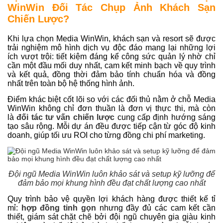
WinWin Đối Tác Chụp Ảnh Khách Sạn
Chiến Lược?
Khi lựa chọn Media WinWin, khách sạn và resort sẽ được
trải nghiệm mô hình dịch vụ độc đáo mang lại những lợi
ích vượt trội: tiết kiệm đáng kể công sức quản lý nhờ chỉ
cần một đầu mối duy nhất, cam kết minh bạch về quy trình
và kết quả, đồng thời đảm bảo tính chuẩn hóa và đồng
nhất trên toàn bộ hệ thống hình ảnh.
Điểm khác biệt cốt lõi so với các đối thủ nằm ở chỗ Media
WinWin không chỉ đơn thuần là đơn vị thực thi, mà còn
là
đối tác tư vấn chiến lược
cung cấp định hướng sáng
tạo sâu rộng. Mỗi dự án đều được tiếp cận từ góc độ kinh
doanh, giúp tối ưu ROI cho từng đồng chi phí marketing.
Đội ngũ Media WinWin luôn khảo sát và setup kỹ lưỡng để
đảm bảo mọi khung hình đều đạt chất lượng cao nhất
Quy trình bảo vệ quyền lợi khách hàng được thiết kế tỉ
mỉ:
hợp đồng tinh gọn
nhưng đầy đủ các cam kết cần
thiết, giám sát chặt chẽ bởi đội ngũ chuyên gia giàu kinh