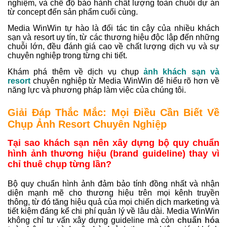
nghiệm, và chế độ bảo hành chất lượng toàn chuỗi dự án
từ concept đến sản phẩm cuối cùng.
Media WinWin tự hào là đối tác tin cậy của nhiều khách
sạn và resort uy tín, từ các thương hiệu độc lập đến những
chuỗi lớn, đều đánh giá cao về chất lượng dịch vụ và sự
chuyên nghiệp trong từng chi tiết.
Khám phá thêm về
dịch vụ chụp
ảnh khách sạn và
resort
chuyên nghiệp từ Media WinWin
để hiểu rõ hơn về
năng lực và phương pháp làm việc của chúng tôi.
Giải Đáp Thắc Mắc: Mọi Điều Cần Biết Về
Chụp Ảnh Resort Chuyên Nghiệp
Tại sao khách sạn nên xây dựng bộ quy chuẩn
hình ảnh thương hiệu (brand guideline) thay vì
chỉ thuê chụp từng lần?
Bộ quy chuẩn hình ảnh đảm bảo tính đồng nhất và nhận
diện mạnh mẽ cho thương hiệu trên mọi kênh truyền
thông, từ đó tăng hiệu quả của mọi chiến dịch marketing và
tiết kiệm đáng kể chi phí quản lý về lâu dài. Media WinWin
không chỉ tư vấn xây dựng guideline mà còn
chuẩn hóa