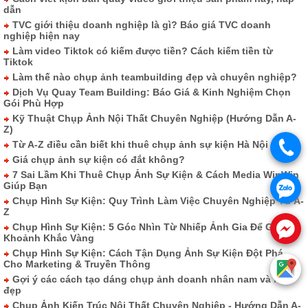
dẫn
TVC giới thiệu doanh nghiệp là gì? Báo giá TVC doanh
nghiệp hiện nay
Làm video Tiktok có kiếm được tiền? Cách kiếm tiền từ
Tiktok
Làm thế nào chụp ảnh teambuilding đẹp và chuyên nghiệp?
Dịch Vụ Quay Team Building: Báo Giá & Kinh Nghiệm Chọn
Gói Phù Hợp
Kỹ Thuật Chụp Ảnh Nội Thất Chuyên Nghiệp (Hướng Dẫn A-
Z)
Từ A-Z điều cần biết khi thuê chụp ảnh sự kiện Hà Nội
Giá chụp ảnh sự kiện có đắt không?
7 Sai Lầm Khi Thuê Chụp Ảnh Sự Kiện & Cách Media WinWin
Giúp Bạn
Chụp Hình Sự Kiện: Quy Trình Làm Việc Chuyên Nghiệp Từ A-
Z
Chụp Hình Sự Kiện: 5 Góc Nhìn Từ Nhiếp Ảnh Gia Để Ghi Lại
Khoảnh Khắc Vàng
Chụp Hình Sự Kiện: Cách Tận Dụng Ảnh Sự Kiện Đột Phá
Cho Marketing & Truyền Thông
Gợi ý các cách tạo dáng chụp ảnh doanh nhân nam và nữ
đẹp
Chụp Ảnh Kiến Trúc Nội Thất Chuyên Nghiệp - Hướng Dẫn A-