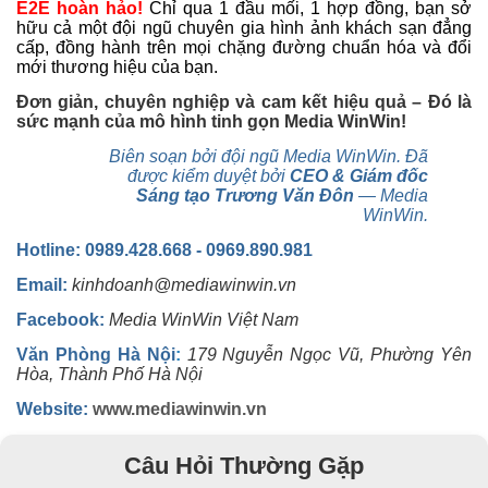
E2E hoàn hảo!
Chỉ qua 1 đầu mối, 1 hợp đồng, bạn sở
hữu cả một đội ngũ chuyên gia hình ảnh khách sạn đẳng
cấp, đồng hành trên mọi chặng đường chuẩn hóa và đổi
mới thương hiệu của bạn.
Đơn giản, chuyên nghiệp và cam kết hiệu quả – Đó là
sức mạnh của mô hình tinh gọn Media WinWin!
Biên soạn bởi đội ngũ Media WinWin. Đã
được kiểm duyệt bởi
CEO & Giám đốc
Sáng tạo Trương Văn Đôn
— Media
WinWin.
Hotline: 0989.428.668 - 0969.890.981
Email:
kinhdoanh@mediawinwin.vn
Facebook:
Media WinWin Việt Nam
Văn Phòng Hà Nội
:
179 Nguyễn Ngọc Vũ, Phường Yên
Hòa, Thành Phố Hà Nội
Website:
www.mediawinwin.vn
Câu Hỏi Thường Gặp