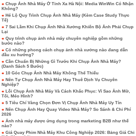
Chụp Ảnh Nhà Máy Ở Tỉnh Xa Hà Nội: Media WinWin Có Nhận
Không?
Hé Lộ Quy Trình Chụp Ảnh Nhà Máy (Kèm Case Study Thực
Tế)
7 Sai Lầm Khi Chụp Ảnh Nhà Xưởng Khiến Bộ Ảnh Phải Chụp
Lại
Quy trình chụp ảnh nhà máy chuyên nghiệp gồm những
bước nào?
Có những phong cách chụp ảnh nhà xưởng nào đang dẫn
đầu xu hướng?
Cần Chuẩn Bị Những Gì Trước Khi Chụp Ảnh Nhà Máy?
(Danh Sách 5 Bước)
10 Góc Chụp Ảnh Nhà Máy Không Thể Thiếu
Nên Tự Chụp Ảnh Nhà Máy Hay Thuê Dịch Vụ Chuyên
Nghiệp?
Lỗi Chụp Ảnh Nhà Máy Và Cách Khắc Phục: Vì Sao Ảnh Mờ,
Tối, Méo Hình?
5 Tiêu Chí Vàng Chọn Đơn Vị Chụp Ảnh Nhà Máy Uy Tín
Nên Chụp Ảnh Hay Quay Video Nhà Máy? So Sánh & Chi Phí
2026
Ảnh nhà máy được ứng dụng trong marketing B2B như thế
nào?
Giá Quay Phim Nhà Máy Khu Công Nghiệp 2026: Bảng Giá Chi