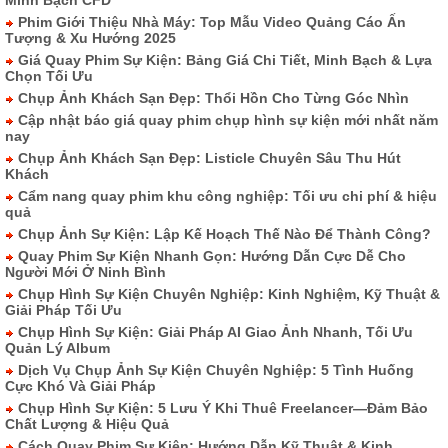
Minh Bạch CFD
Phim Giới Thiệu Nhà Máy: Top Mẫu Video Quảng Cáo Ấn
Tượng & Xu Hướng 2025
Giá Quay Phim Sự Kiện: Bảng Giá Chi Tiết, Minh Bạch & Lựa
Chọn Tối Ưu
Chụp Ảnh Khách Sạn Đẹp: Thổi Hồn Cho Từng Góc Nhìn
Cập nhật báo giá quay phim chụp hình sự kiện mới nhất năm
nay
Chụp Ảnh Khách Sạn Đẹp: Listicle Chuyên Sâu Thu Hút
Khách
Cẩm nang quay phim khu công nghiệp: Tối ưu chi phí & hiệu
quả
Chụp Ảnh Sự Kiện: Lập Kế Hoạch Thế Nào Để Thành Công?
Quay Phim Sự Kiện Nhanh Gọn: Hướng Dẫn Cực Dễ Cho
Người Mới Ở Ninh Bình
Chụp Hình Sự Kiện Chuyên Nghiệp: Kinh Nghiệm, Kỹ Thuật &
Giải Pháp Tối Ưu
Chụp Hình Sự Kiện: Giải Pháp AI Giao Ảnh Nhanh, Tối Ưu
Quản Lý Album
Dịch Vụ Chụp Ảnh Sự Kiện Chuyên Nghiệp: 5 Tình Huống
Cực Khó Và Giải Pháp
Chụp Hình Sự Kiện: 5 Lưu Ý Khi Thuê Freelancer—Đảm Bảo
Chất Lượng & Hiệu Quả
Cách Quay Phim Sự Kiện: Hướng Dẫn Kỹ Thuật & Kinh