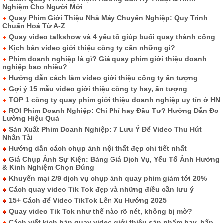
Nghiệm Cho Người Mới
Quay Phim Giới Thiệu Nhà Máy Chuyên Nghiệp: Quy Trình
Chuẩn Hoá Từ A-Z
Quay video talkshow và 4 yếu tố giúp buổi quay thành công
Kịch bản video giới thiệu công ty cần những gì?
Phim doanh nghiệp là gì? Giá quay phim giới thiệu doanh
nghiệp bao nhiêu?
Hướng dẫn cách làm video giới thiệu công ty ấn tượng
Gợi ý 15 mẫu video giới thiệu công ty hay, ấn tượng
TOP 1 công ty quay phim giới thiệu doanh nghiệp uy tín ở HN
ROI Phim Doanh Nghiệp: Chi Phí hay Đầu Tư? Hướng Dẫn Đo
Lường Hiệu Quả
Sản Xuất Phim Doanh Nghiệp: 7 Lưu Ý Để Video Thu Hút
Nhân Tài
Hướng dẫn cách chụp ảnh nội thất đẹp chi tiết nhất
Giá Chụp Ảnh Sự Kiện: Bảng Giá Dịch Vụ, Yếu Tố Ảnh Hưởng
& Kinh Nghiệm Chọn Đúng
Khuyến mại 2/9 dịch vụ chụp ảnh quay phim giảm tới 20%
Cách quay video Tik Tok đẹp và những điều cần lưu ý
15+ Cách để Video TikTok Lên Xu Hướng 2025
Quay video Tik Tok như thế nào rõ nét, không bị mờ?
Cách viết kịch bản quay video giới thiệu sản phẩm hay, hấp