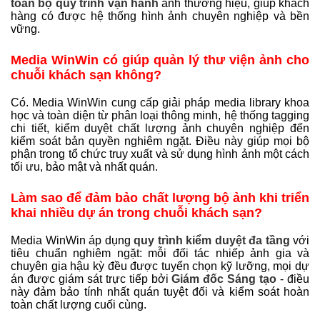
toàn bộ quy trình vận hành
ảnh thương hiệu, giúp khách
hàng có được hệ thống hình ảnh chuyên nghiệp và bền
vững.
Media WinWin có giúp quản lý thư viện ảnh cho
chuỗi khách sạn không?
Có. Media WinWin cung cấp giải pháp media library khoa
học và toàn diện từ phân loại thông minh, hệ thống tagging
chi tiết, kiểm duyệt chất lượng ảnh chuyên nghiệp đến
kiểm soát bản quyền nghiêm ngặt. Điều này giúp mọi bộ
phận trong tổ chức truy xuất và sử dụng hình ảnh một cách
tối ưu, bảo mật và nhất quán.
Làm sao để đảm bảo chất lượng bộ ảnh khi triển
khai nhiều dự án trong chuỗi khách sạn?
Media WinWin áp dụng
quy trình kiểm duyệt đa tầng
với
tiêu chuẩn nghiêm ngặt: mỗi đối tác nhiếp ảnh gia và
chuyên gia hậu kỳ đều được tuyển chọn kỹ lưỡng, mọi dự
án được giám sát trực tiếp bởi
Giám đốc Sáng tạo
- điều
này đảm bảo tính nhất quán tuyệt đối và kiểm soát hoàn
toàn chất lượng cuối cùng.