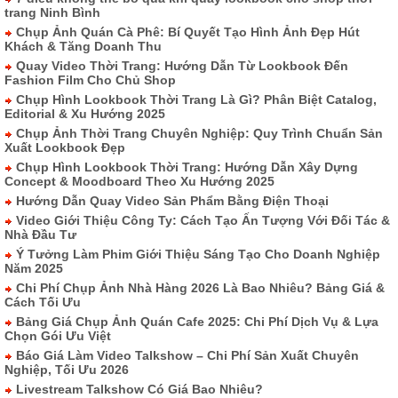
trang Ninh Bình
Chụp Ảnh Quán Cà Phê: Bí Quyết Tạo Hình Ảnh Đẹp Hút
Khách & Tăng Doanh Thu
Quay Video Thời Trang: Hướng Dẫn Từ Lookbook Đến
Fashion Film Cho Chủ Shop
Chụp Hình Lookbook Thời Trang Là Gì? Phân Biệt Catalog,
Editorial & Xu Hướng 2025
Chụp Ảnh Thời Trang Chuyên Nghiệp: Quy Trình Chuẩn Sản
Xuất Lookbook Đẹp
Chụp Hình Lookbook Thời Trang: Hướng Dẫn Xây Dựng
Concept & Moodboard Theo Xu Hướng 2025
Hướng Dẫn Quay Video Sản Phẩm Bằng Điện Thoại
Video Giới Thiệu Công Ty: Cách Tạo Ấn Tượng Với Đối Tác &
Nhà Đầu Tư
Ý Tưởng Làm Phim Giới Thiệu Sáng Tạo Cho Doanh Nghiệp
Năm 2025
Chi Phí Chụp Ảnh Nhà Hàng 2026 Là Bao Nhiêu? Bảng Giá &
Cách Tối Ưu
Bảng Giá Chụp Ảnh Quán Cafe 2025: Chi Phí Dịch Vụ & Lựa
Chọn Gói Ưu Việt
Báo Giá Làm Video Talkshow – Chi Phí Sản Xuất Chuyên
Nghiệp, Tối Ưu 2026
Livestream Talkshow Có Giá Bao Nhiêu?