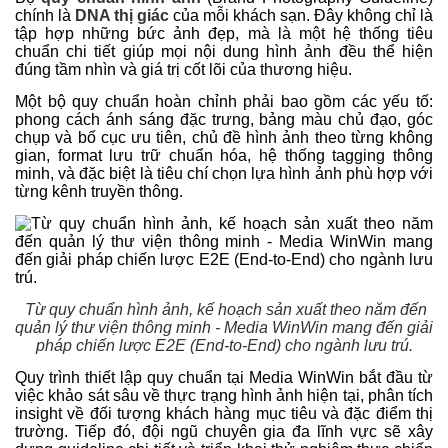
chính là
DNA thị giác
của mỗi khách sạn. Đây không chỉ là
tập hợp những bức ảnh đẹp, mà là một hệ thống tiêu
chuẩn chi tiết giúp mọi nội dung hình ảnh đều thể hiện
đúng tầm nhìn và giá trị cốt lõi của thương hiệu.
Một bộ quy chuẩn hoàn chỉnh phải bao gồm các yếu tố:
phong cách ánh sáng đặc trưng, bảng màu chủ đạo, góc
chụp và bố cục ưu tiên, chủ đề hình ảnh theo từng không
gian, format lưu trữ chuẩn hóa, hệ thống tagging thông
minh, và đặc biệt là tiêu chí chọn lựa hình ảnh phù hợp với
từng kênh truyền thông.
Từ quy chuẩn hình ảnh, kế hoạch sản xuất theo năm đến
quản lý thư viện thông minh - Media WinWin mang đến giải
pháp chiến lược E2E (End-to-End) cho ngành lưu trú.
Quy trình thiết lập quy chuẩn tại Media WinWin bắt đầu từ
việc khảo sát sâu về thực trạng hình ảnh hiện tại, phân tích
insight về đối tượng khách hàng mục tiêu và đặc điểm thị
trường. Tiếp đó, đội ngũ chuyên gia đa lĩnh vực sẽ xây