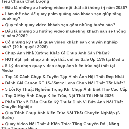
Tiêu Chuẩn Chất Lượng
Đâu là những xu hướng video nội thất sẽ thống trị năm 2026?
Làm thế nào để quay phim quảng cáo khách sạn giúp tăng
booking?
Quy trình quay video khách sạn gồm những bước nào?
Đâu là những xu hướng video marketing khách sạn sẽ thống
trị năm 2026?
Có những kỹ thuật quay video khách sạn chuyên nghiệp
nào? (10 bí quyết 2026)
Chụp Ảnh Nhà Xưởng Khác Gì Chụp Ảnh Sản Phẩm?
HOT đặt lịch chụp ảnh nội thất online Sale Up 15% tại Media
5 Lý do chọn quay video chụp ảnh kiến trúc nội thất tại
Media
Top 10 Cách Chụp & Tuyển Tập Hình Ảnh Nội Thất Đẹp Nhất
Đánh Giá Canon RF 15-35mm: Lens Chụp Nội Thất Tốt Nhất?
5 Lỗi Kỹ Thuật Nghiêm Trọng Khi Chụp Ảnh Biệt Thự Cao Cấp
Top 3 Máy Ảnh Chụp Kiến Trúc, Nội Thất Tốt Nhất 2026
Phân Tích 5 Tiêu Chuẩn Kỹ Thuật Định Vị Bức Ảnh Nội Thất
Chuyên Nghiệp
Quy Trình Chụp Ảnh Kiến Trúc Nội Thất Chuyên Nghiệp (6
Bước)
Quay Video Nội Thất & Kiến Trúc: Tăng Chuyển Đổi, Nâng
Tầm Thương Hiệu