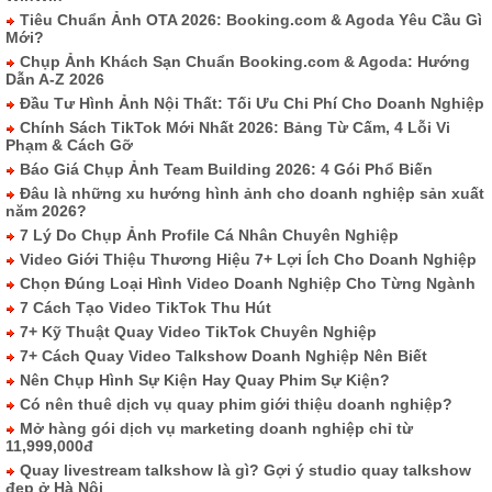
Tiêu Chuẩn Ảnh OTA 2026: Booking.com & Agoda Yêu Cầu Gì
Mới?
Chụp Ảnh Khách Sạn Chuẩn Booking.com & Agoda: Hướng
Dẫn A-Z 2026
Đầu Tư Hình Ảnh Nội Thất: Tối Ưu Chi Phí Cho Doanh Nghiệp
Chính Sách TikTok Mới Nhất 2026: Bảng Từ Cấm, 4 Lỗi Vi
Phạm & Cách Gỡ
Báo Giá Chụp Ảnh Team Building 2026: 4 Gói Phổ Biến
Đâu là những xu hướng hình ảnh cho doanh nghiệp sản xuất
năm 2026?
7 Lý Do Chụp Ảnh Profile Cá Nhân Chuyên Nghiệp
Video Giới Thiệu Thương Hiệu 7+ Lợi Ích Cho Doanh Nghiệp
Chọn Đúng Loại Hình Video Doanh Nghiệp Cho Từng Ngành
7 Cách Tạo Video TikTok Thu Hút
7+ Kỹ Thuật Quay Video TikTok Chuyên Nghiệp
7+ Cách Quay Video Talkshow Doanh Nghiệp Nên Biết
Nên Chụp Hình Sự Kiện Hay Quay Phim Sự Kiện?
Có nên thuê dịch vụ quay phim giới thiệu doanh nghiệp?
Mở hàng gói dịch vụ marketing doanh nghiệp chỉ từ
11,999,000đ
Quay livestream talkshow là gì? Gợi ý studio quay talkshow
đẹp ở Hà Nội