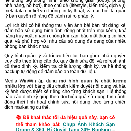
hệ thống tag thông minh theo không gian (lobby, phòng,
nhà hàng, hồ bơi), theo chủ đề (lifestyle, kiến trúc, dịch vụ),
metadata chi tiết với thông tin kỹ thuật, và đặc biệt là quản
lý bản quyền rõ ràng để tránh rủi ro pháp lý.
Lợi ích khi có hệ thống thư viện ảnh bài bản rất đáng kể:
đảm bảo sử dụng hình ảnh đồng nhất trên mọi kênh, khả
năng truy xuất nhanh chóng khi cần, bảo mật thông tin hiệu
quả, và phù hợp với nhu cầu sử dụng đa dạng của nhiều
phòng ban khác nhau.
Quy trình quản lý và tối ưu liên tục bao gồm: phân quyền
truy cập theo từng cấp độ, quy định sửa đổi và refresh ảnh
cũ theo định kỳ, kiểm tra chất lượng định kỳ, và hệ thống
backup tự động để đảm bảo an toàn dữ liệu.
Media WinWin áp dụng
mô hình quản lý chất lượng
nhiều lớp
với bảng tiêu chuẩn kiểm duyệt nội dung và hậu
kỳ ảnh được thiết kế riêng cho từng khách sạn. Hệ thống
báo cáo định kỳ giúp theo dõi hiệu quả sử dụng hình ảnh,
đồng thời linh hoạt chỉnh sửa nội dung theo từng chiến
dịch marketing cụ thể.
📚 Để khai thác tối đa hiệu quả này, bạn có
thể tham khảo bài:
Chụp Ảnh Khách Sạn
Drone & 360: Bí Quyết Tăng 30% Booking
–