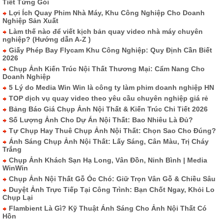
Tiết Từng Gói
Lợi Ích Quay Phim Nhà Máy, Khu Công Nghiệp Cho Doanh
Nghiệp Sản Xuất
Làm thế nào để viết kịch bản quay video nhà máy chuyên
nghiệp? (Hướng dẫn A-Z )
Giấy Phép Bay Flycam Khu Công Nghiệp: Quy Định Cần Biết
2026
Chụp Ảnh Kiến Trúc Nội Thất Thương Mại: Cẩm Nang Cho
Doanh Nghiệp
5 Lý do Media Win Win là công ty làm phim doanh nghiệp HN
TOP dịch vụ quay video theo yêu cầu chuyên nghiệp giá rẻ
Bảng Báo Giá Chụp Ảnh Nội Thất & Kiến Trúc Chi Tiết 2026
Số Lượng Ảnh Cho Dự Án Nội Thất: Bao Nhiêu Là Đủ?
Tự Chụp Hay Thuê Chụp Ảnh Nội Thất: Chọn Sao Cho Đúng?
Ánh Sáng Chụp Ảnh Nội Thất: Lấy Sáng, Cân Màu, Trị Cháy
Trắng
Chụp Ảnh Khách Sạn Hạ Long, Vân Đồn, Ninh Bình | Media
WinWin
Chụp Ảnh Nội Thất Gỗ Óc Chó: Giữ Trọn Vân Gỗ & Chiều Sâu
Duyệt Ảnh Trực Tiếp Tại Công Trình: Bạn Chốt Ngay, Khỏi Lo
Chụp Lại
Flambient Là Gì? Kỹ Thuật Ánh Sáng Cho Ảnh Nội Thất Có
Hồn