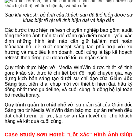
Sau khi refresh, bộ ảnh của khách sạn đã thể hiện được sự
khác biệt rõ rệt về tính hiện đại và hấp dẫn
Các bước thực hiện refresh chuyên nghiệp bao gồm: audit
tổng thể kho ảnh hiện tại để đánh giá điểm mạnh - yếu, xác
định những hình ảnh nào cần giữ lại/làm mới hoàn
toàn/loại bỏ, đề xuất concept sáng tạo phù hợp với xu
hướng và mục tiêu kinh doanh, cuối cùng là lập kế hoạch
refresh theo từng giai đoạn để tối ưu ngân sách.
Quy trình thực hiện với Media WinWin được thiết kế tinh
gọn: khảo sát thực tế chi tiết bởi đội ngũ chuyên gia, xây
dựng kịch bản sáng tạo dưới sự chỉ đạo của
Giám đốc
Sáng tạo
, triển khai chụp mới với thiết bị hiện đại, hậu kỳ
đồng nhất theo guideline, và cuối cùng là đồng bộ lại toàn
bộ media library.
Quy trình quản trị chặt chẽ
với sự giám sát của Giám đốc
Sáng tạo từ Media WinWin đảm bảo mọi dự án refresh đều
đạt chất lượng tối ưu, tạo sự an tâm tuyệt đối cho khách
hàng về kết quả cuối cùng.
Case Study Sơn Hotel: "Lột Xác" Hình Ảnh Giúp