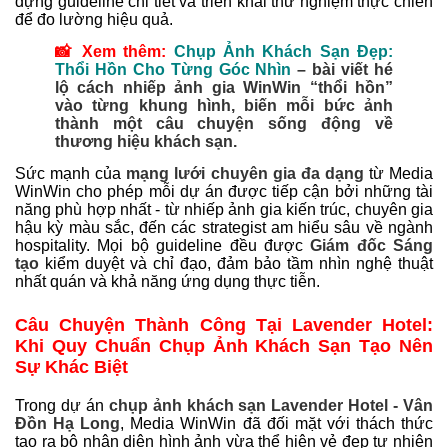
dựng guideline chi tiết và triển khai thử nghiệm thực chiến
để đo lường hiệu quả.
📸 Xem thêm:
Chụp Ảnh Khách Sạn Đẹp:
Thổi Hồn Cho Từng Góc Nhìn
– bài viết hé
lộ cách nhiếp ảnh gia WinWin “thổi hồn”
vào từng khung hình, biến mỗi bức ảnh
thành một câu chuyện sống động về
thương hiệu khách sạn.
Sức mạnh của
mạng lưới chuyên gia đa dạng
từ Media
WinWin cho phép mỗi dự án được tiếp cận bởi những tài
năng phù hợp nhất - từ nhiếp ảnh gia kiến trúc, chuyên gia
hậu kỳ màu sắc, đến các strategist am hiểu sâu về ngành
hospitality. Mọi bộ guideline đều được
Giám đốc Sáng
tạo
kiểm duyệt và chỉ đạo, đảm bảo tầm nhìn nghệ thuật
nhất quán và khả năng ứng dụng thực tiễn.
Câu Chuyện Thành Công Tại Lavender Hotel:
Khi Quy Chuẩn Chụp Ảnh Khách Sạn Tạo Nên
Sự Khác Biệt
Trong dự án
chụp ảnh khách sạn Lavender Hotel - Vân
Đồn Hạ Long
, Media WinWin đã đối mặt với thách thức
tạo ra bộ nhận diện hình ảnh vừa thể hiện vẻ đẹp tự nhiên