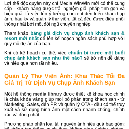
Lợi thế độc quyền này chỉ Media WinWin mới có thể cung
cấp - khách hàng được trải nghiệm giải pháp tinh gọn và
hiệu quả, từ việc lên ý tưởng concept đến triển khai chụp
ảnh, hậu kỳ và quản lý thư viện, tất cả đều được điều phối
thống nhất bởi một đội ngũ chuyên nghiệp.
Tham khảo
bảng giá dịch vụ chụp ảnh khách sạn &
resort mới nhất
để lên kế hoạch ngân sách phù hợp với
quy mô dự án của bạn.
Khi có kế hoạch cụ thể, việc
chuẩn bị trước một buổi
chụp ảnh khách sạn như thế nào?
sẽ trở nên dễ dàng
và hiệu quả hơn rất nhiều.
Quản Lý Thư Viện Ảnh: Khai Thác Tối Đa
Giá Trị Từ Dịch Vụ Chụp Ảnh Khách Sạn
Một hệ thống
media library
được thiết kế khoa học chính
là
chìa khóa vàng
giúp mọi bộ phận trong khách sạn - từ
Marketing, Sales, đến PR và quản lý OTA - đều có thể truy
xuất và sử dụng hình ảnh một cách nhanh chóng, chính
xác và đồng nhất.
Phương pháp phân loại tài nguyên ảnh hiệu quả bao gồm: