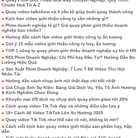
Quay Phim Giới Thiệu Nhà Máy Chuyên Nghiệp: Quy Trình
Chuẩn Hoá Từ A-Z
Quay video talkshow và 4 yếu tố giúp buổi quay thành công
Kịch bản video giới thiệu công ty cần những gì?
Phim doanh nghiệp là gì? Giá quay phim giới thiệu doanh
nghiệp bao nhiêu?
Hướng dẫn cách làm video giới thiệu công ty ấn tượng
Gợi ý 15 mẫu video giới thiệu công ty hay, ấn tượng
TOP 1 công ty quay phim giới thiệu doanh nghiệp uy tín ở HN
ROI Phim Doanh Nghiệp: Chi Phí hay Đầu Tư? Hướng Dẫn Đo
Lường Hiệu Quả
Sản Xuất Phim Doanh Nghiệp: 7 Lưu Ý Để Video Thu Hút
Nhân Tài
Hướng dẫn cách chụp ảnh nội thất đẹp chi tiết nhất
Giá Chụp Ảnh Sự Kiện: Bảng Giá Dịch Vụ, Yếu Tố Ảnh Hưởng
& Kinh Nghiệm Chọn Đúng
Khuyến mại 2/9 dịch vụ chụp ảnh quay phim giảm tới 20%
Cách quay video Tik Tok đẹp và những điều cần lưu ý
15+ Cách để Video TikTok Lên Xu Hướng 2025
Quay video Tik Tok như thế nào rõ nét, không bị mờ?
Cách viết kịch bản quay video giới thiệu sản phẩm hay, hấp
dẫn