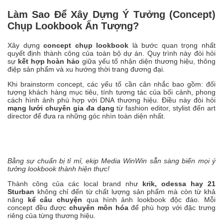
Làm Sao Để Xây Dựng Ý Tưởng (Concept)
Chụp Lookbook Ấn Tượng?
Xây dựng
concept chụp lookbook
là bước quan trọng nhất
quyết định thành công của toàn bộ dự án. Quy trình này đòi hỏi
sự
kết hợp hoàn hảo
giữa yếu tố nhận diện thương hiệu, thông
điệp sản phẩm và xu hướng thời trang đương đại.
Khi brainstorm concept, các yếu tố cần cân nhắc bao gồm: đối
tượng khách hàng mục tiêu, tính tương tác của bối cảnh, phong
cách hình ảnh phù hợp với DNA thương hiệu. Điều này đòi hỏi
mạng lưới chuyên gia đa dạng
từ fashion editor, stylist đến art
director để đưa ra những góc nhìn toàn diện nhất.
Bằng sự chuẩn bị tỉ mỉ, ekip Media WinWin sẵn sàng biến mọi ý
tưởng lookbook thành hiện thực!
Thành công của các local brand như
krik, odessa hay 21
Sturban
không chỉ đến từ chất lượng sản phẩm mà còn từ khả
năng
kể câu chuyện
qua hình ảnh lookbook độc đáo. Mỗi
concept đều được
chuyên môn hóa
để phù hợp với đặc trưng
riêng của từng thương hiệu.