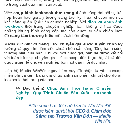
ro trong suốt quá trình sản xuất.
Việc
chụp hình lookbook thời trang
thành công đòi hỏi sự kết
hợp hoàn hảo giữa ý tưởng sáng tạo, kỹ thuật chuyên môn và
khả năng quản lý dự án chuyên nghiệp. Với
dịch vụ chụp ảnh
lookbook
thời trang chuyên nghiệp, bạn không chỉ có được
những khung hình đẳng cấp mà còn được tư vấn chiến lược
để
nâng tầm thương hiệu
một cách bền vững.
Media WinWin với
mạng lưới chuyên gia được tuyển chọn kỹ
lưỡng
và quy trình làm việc chuẩn hóa sẵn sàng đồng hành cùng
thương hiệu của bạn. Chỉ với một cuộc gọi, bạn sẽ được kết nối
với toàn bộ ekip chuyên gia - từ concept đến thực thi, tất cả đều
được
quản lý chuyên nghiệp
bởi một đầu mối duy nhất.
Liên hệ Media WinWin ngay hôm nay để nhận tư vấn concept
miễn phí và xem bảng giá chụp ảnh sản phẩm chi tiết cho dự án
lookbook thời trang của bạn!
>> Đọc thêm:
Chụp Ảnh Thời Trang Chuyên
Nghiệp: Quy Trình Chuẩn Sản Xuất Lookbook
Đẹp
Biên soạn bởi đội ngũ Media WinWin. Đã
được kiểm duyệt bởi
CEO & Giám đốc
Sáng tạo Trương Văn Đôn
— Media
WinWin.