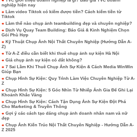
TVC giới thiệu doanh nghiệp là gì? Báo giá TVC doanh
nghiệp hiện nay
Làm video Tiktok có kiếm được tiền? Cách kiếm tiền từ
Tiktok
Làm thế nào chụp ảnh teambuilding đẹp và chuyên nghiệp?
Dịch Vụ Quay Team Building: Báo Giá & Kinh Nghiệm Chọn
Gói Phù Hợp
Kỹ Thuật Chụp Ảnh Nội Thất Chuyên Nghiệp (Hướng Dẫn A-
Z)
Từ A-Z điều cần biết khi thuê chụp ảnh sự kiện Hà Nội
Giá chụp ảnh sự kiện có đắt không?
7 Sai Lầm Khi Thuê Chụp Ảnh Sự Kiện & Cách Media WinWin
Giúp Bạn
Chụp Hình Sự Kiện: Quy Trình Làm Việc Chuyên Nghiệp Từ A-
Z
Chụp Hình Sự Kiện: 5 Góc Nhìn Từ Nhiếp Ảnh Gia Để Ghi Lại
Khoảnh Khắc Vàng
Chụp Hình Sự Kiện: Cách Tận Dụng Ảnh Sự Kiện Đột Phá
Cho Marketing & Truyền Thông
Gợi ý các cách tạo dáng chụp ảnh doanh nhân nam và nữ
đẹp
Chụp Ảnh Kiến Trúc Nội Thất Chuyên Nghiệp - Hướng Dẫn A-
Z 2025