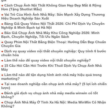
gia
Cách Chụp Ảnh Nội Thất Không Gian Hẹp Đẹp Mắt & Rộng
Hơn (Tặng Shotlist Mẫu)
Vai Trò Của Hình Ảnh Nhà Máy: Sức Mạnh Xây Dựng Thương
Hiệu Doanh Nghiệp Sản Xuất
Bảng Giá Quay Video Nội Thất 2026: Chi Phí Dịch Vụ Chuyên
Nghiệp & Minh Bạch tại Hà Nội
Báo Giá Chụp Ảnh Nhà Máy Khu Công Nghiệp 2026: Minh
Bạch, Chuyên Nghiệp, Tối Ưu Ngân Sách
Quay Phim Nội Thất Bằng Điện Thoại: Hướng Dẫn Đẹp Chuẩn
Chuyên Gia
Dịch vụ quay video nội thất chuyên nghiệp: Quy trình 6 bước
chuẩn hóa
Làm thế nào để quay video nội thất chuyên nghiệp?
15 Câu Hỏi Cần Hỏi Trước Khi Thuê Dịch Vụ Chụp Ảnh Nhà
Máy
Làm thế nào để tận dụng hình ảnh nhà máy hiệu quả trong
marketing?
Tại sao doanh nghiệp cần chụp ảnh nhà máy? (5 lợi ích chiến
lược)
Đánh giá dịch vụ chụp ảnh nhà máy media winwin có tốt
không?
Chụp Ảnh Nhà Máy Ở Tỉnh Xa Hà Nội: Media WinWin Có Nhận
Không?