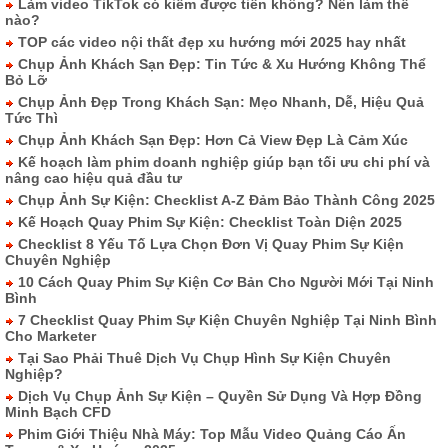
Làm video TikTok có kiếm được tiền không? Nên làm thế
nào?
TOP các video nội thất đẹp xu hướng mới 2025 hay nhất
Chụp Ảnh Khách Sạn Đẹp: Tin Tức & Xu Hướng Không Thể
Bỏ Lỡ
Chụp Ảnh Đẹp Trong Khách Sạn: Mẹo Nhanh, Dễ, Hiệu Quả
Tức Thì
Chụp Ảnh Khách Sạn Đẹp: Hơn Cả View Đẹp Là Cảm Xúc
Kế hoạch làm phim doanh nghiệp giúp bạn tối ưu chi phí và
nâng cao hiệu quả đầu tư
Chụp Ảnh Sự Kiện: Checklist A-Z Đảm Bảo Thành Công 2025
Kế Hoạch Quay Phim Sự Kiện: Checklist Toàn Diện 2025
Checklist 8 Yếu Tố Lựa Chọn Đơn Vị Quay Phim Sự Kiện
Chuyên Nghiệp
10 Cách Quay Phim Sự Kiện Cơ Bản Cho Người Mới Tại Ninh
Bình
7 Checklist Quay Phim Sự Kiện Chuyên Nghiệp Tại Ninh Bình
Cho Marketer
Tại Sao Phải Thuê Dịch Vụ Chụp Hình Sự Kiện Chuyên
Nghiệp?
Dịch Vụ Chụp Ảnh Sự Kiện – Quyền Sử Dụng Và Hợp Đồng
Minh Bạch CFD
Phim Giới Thiệu Nhà Máy: Top Mẫu Video Quảng Cáo Ấn