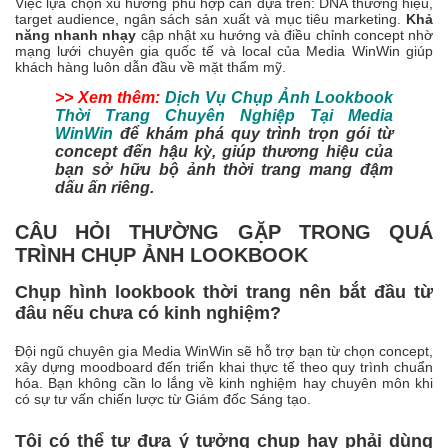
Việc lựa chọn xu hướng phù hợp cần dựa trên: DNA thương hiệu,
target audience, ngân sách sản xuất và mục tiêu marketing.
Khả
năng nhanh nhạy
cập nhật xu hướng và điều chỉnh concept nhờ
mạng lưới chuyên gia quốc tế và local của Media WinWin giúp
khách hàng luôn dẫn đầu về mặt thẩm mỹ.
>> Xem thêm:
Dịch Vụ Chụp Ảnh Lookbook
Thời Trang Chuyên Nghiệp Tại Media
WinWin
để khám phá quy trình trọn gói từ
concept đến hậu kỳ, giúp thương hiệu của
bạn sở hữu bộ ảnh thời trang mang đậm
dấu ấn riêng.
CÂU HỎI THƯỜNG GẶP TRONG QUÁ
TRÌNH CHỤP ẢNH LOOKBOOK
Chụp hình lookbook thời trang nên bắt đầu từ
đâu nếu chưa có kinh nghiệm?
Đội ngũ chuyên gia Media WinWin sẽ hỗ trợ bạn từ chọn concept,
xây dựng moodboard đến triển khai thực tế theo quy trình chuẩn
hóa. Bạn không cần lo lắng về kinh nghiệm hay chuyên môn khi
có sự tư vấn chiến lược từ Giám đốc Sáng tạo.
Tôi có thể tự đưa ý tưởng chụp hay phải dùng