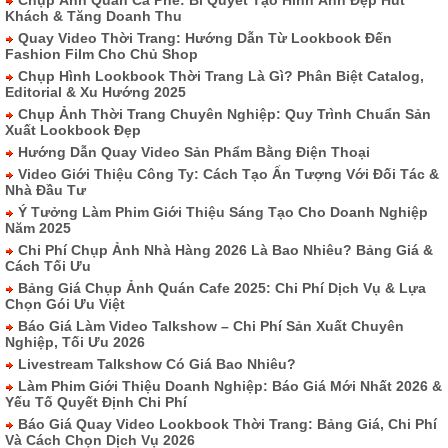
Chụp Ảnh Quán Cà Phê: Bí Quyết Tạo Hình Ảnh Đẹp Hút
Khách & Tăng Doanh Thu
Quay Video Thời Trang: Hướng Dẫn Từ Lookbook Đến
Fashion Film Cho Chủ Shop
Chụp Hình Lookbook Thời Trang Là Gì? Phân Biệt Catalog,
Editorial & Xu Hướng 2025
Chụp Ảnh Thời Trang Chuyên Nghiệp: Quy Trình Chuẩn Sản
Xuất Lookbook Đẹp
Hướng Dẫn Quay Video Sản Phẩm Bằng Điện Thoại
Video Giới Thiệu Công Ty: Cách Tạo Ấn Tượng Với Đối Tác &
Nhà Đầu Tư
Ý Tưởng Làm Phim Giới Thiệu Sáng Tạo Cho Doanh Nghiệp
Năm 2025
Chi Phí Chụp Ảnh Nhà Hàng 2026 Là Bao Nhiêu? Bảng Giá &
Cách Tối Ưu
Bảng Giá Chụp Ảnh Quán Cafe 2025: Chi Phí Dịch Vụ & Lựa
Chọn Gói Ưu Việt
Báo Giá Làm Video Talkshow – Chi Phí Sản Xuất Chuyên
Nghiệp, Tối Ưu 2026
Livestream Talkshow Có Giá Bao Nhiêu?
Làm Phim Giới Thiệu Doanh Nghiệp: Báo Giá Mới Nhất 2026 &
Yếu Tố Quyết Định Chi Phí
Báo Giá Quay Video Lookbook Thời Trang: Bảng Giá, Chi Phí
Và Cách Chọn Dịch Vụ 2026