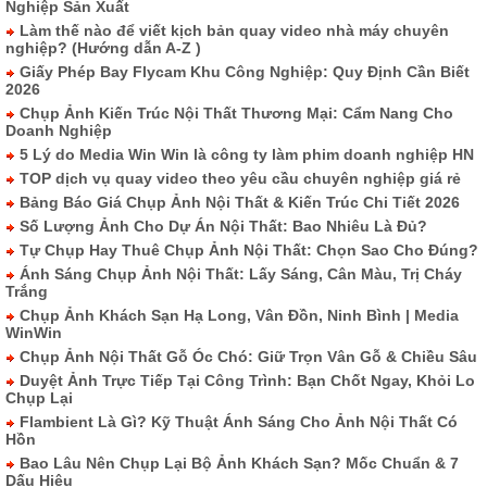
Nghiệp Sản Xuất
Làm thế nào để viết kịch bản quay video nhà máy chuyên
nghiệp? (Hướng dẫn A-Z )
Giấy Phép Bay Flycam Khu Công Nghiệp: Quy Định Cần Biết
2026
Chụp Ảnh Kiến Trúc Nội Thất Thương Mại: Cẩm Nang Cho
Doanh Nghiệp
5 Lý do Media Win Win là công ty làm phim doanh nghiệp HN
TOP dịch vụ quay video theo yêu cầu chuyên nghiệp giá rẻ
Bảng Báo Giá Chụp Ảnh Nội Thất & Kiến Trúc Chi Tiết 2026
Số Lượng Ảnh Cho Dự Án Nội Thất: Bao Nhiêu Là Đủ?
Tự Chụp Hay Thuê Chụp Ảnh Nội Thất: Chọn Sao Cho Đúng?
Ánh Sáng Chụp Ảnh Nội Thất: Lấy Sáng, Cân Màu, Trị Cháy
Trắng
Chụp Ảnh Khách Sạn Hạ Long, Vân Đồn, Ninh Bình | Media
WinWin
Chụp Ảnh Nội Thất Gỗ Óc Chó: Giữ Trọn Vân Gỗ & Chiều Sâu
Duyệt Ảnh Trực Tiếp Tại Công Trình: Bạn Chốt Ngay, Khỏi Lo
Chụp Lại
Flambient Là Gì? Kỹ Thuật Ánh Sáng Cho Ảnh Nội Thất Có
Hồn
Bao Lâu Nên Chụp Lại Bộ Ảnh Khách Sạn? Mốc Chuẩn & 7
Dấu Hiệu