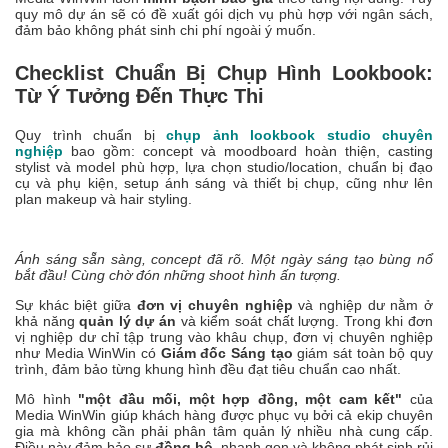
quy mô dự án sẽ có đề xuất gói dịch vụ phù hợp với ngân sách,
đảm bảo không phát sinh chi phí ngoài ý muốn.
Checklist Chuẩn Bị Chụp Hình Lookbook:
Từ Ý Tưởng Đến Thực Thi
Quy trình chuẩn bị
chụp ảnh lookbook studio chuyên
nghiệp
bao gồm: concept và moodboard hoàn thiện, casting
stylist và model phù hợp, lựa chọn studio/location, chuẩn bị đạo
cụ và phụ kiện, setup ánh sáng và thiết bị chụp, cũng như lên
plan makeup và hair styling.
Ánh sáng sẵn sàng, concept đã rõ. Một ngày sáng tạo bùng nổ
bắt đầu! Cùng chờ đón những shoot hình ấn tượng.
Sự khác biệt giữa
đơn vị chuyên nghiệp
và nghiệp dư nằm ở
khả năng
quản lý dự án
và kiểm soát chất lượng. Trong khi đơn
vị nghiệp dư chỉ tập trung vào khâu chụp, đơn vị chuyên nghiệp
như Media WinWin có
Giám đốc Sáng tạo
giám sát toàn bộ quy
trình, đảm bảo từng khung hình đều đạt tiêu chuẩn cao nhất.
Mô hình
"một đầu mối, một hợp đồng, một cam kết"
của
Media WinWin giúp khách hàng được phục vụ bởi cả ekip chuyên
gia mà không cần phải phân tâm quản lý nhiều nhà cung cấp.
Điều này đảm bảo sự
đồng bộ
, nhanh gọn và không phát sinh rủi