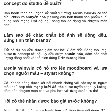
concept do studio đề xuất?
Bạn hoàn toàn chủ động đề xuất ý tưởng. Media WinWin có thể
điều chỉnh và
chuyển hóa
ý tưởng của bạn thành sản phẩm cuối
cùng nhờ mạng lưới đội ngũ sáng tạo đa dạng và chuyên môn
hóa.
Làm sao để chắc chắn bộ ảnh sẽ đồng đều,
đúng tinh thần brand?
Tất cả dự án đều được giám sát bởi Giám đốc Sáng tạo. Mọi
bước từ concept tới hậu kỳ đều được
chuẩn hóa
, đảm bảo chất
lượng đồng nhất và thể hiện đúng DNA thương hiệu.
Media WinWin có hỗ trợ lên moodboard và lựa
chọn người mẫu – stylist không?
Có. Khách hàng được kết nối nhanh chóng với các stylist, người
mẫu phù hợp nhờ
mạng lưới đối tác
được tuyển chọn kỹ lưỡng,
đảm bảo chuyên môn cao và phù hợp với từng dự án cụ thể.
Tôi có thể nhận được báo giá trước không?
Media WinWin luôn
minh bạch báo giá
theo từng nội dung. Tùy