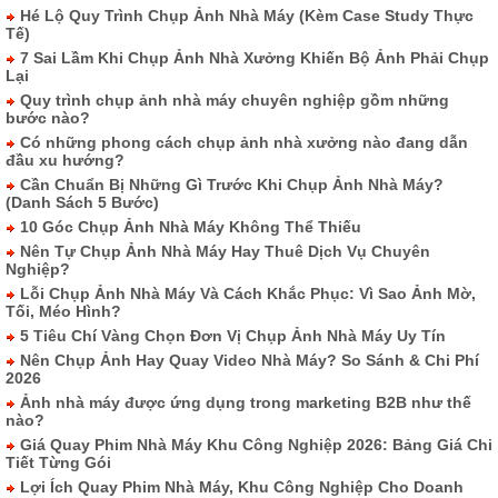
Hé Lộ Quy Trình Chụp Ảnh Nhà Máy (Kèm Case Study Thực
Tế)
7 Sai Lầm Khi Chụp Ảnh Nhà Xưởng Khiến Bộ Ảnh Phải Chụp
Lại
Quy trình chụp ảnh nhà máy chuyên nghiệp gồm những
bước nào?
Có những phong cách chụp ảnh nhà xưởng nào đang dẫn
đầu xu hướng?
Cần Chuẩn Bị Những Gì Trước Khi Chụp Ảnh Nhà Máy?
(Danh Sách 5 Bước)
10 Góc Chụp Ảnh Nhà Máy Không Thể Thiếu
Nên Tự Chụp Ảnh Nhà Máy Hay Thuê Dịch Vụ Chuyên
Nghiệp?
Lỗi Chụp Ảnh Nhà Máy Và Cách Khắc Phục: Vì Sao Ảnh Mờ,
Tối, Méo Hình?
5 Tiêu Chí Vàng Chọn Đơn Vị Chụp Ảnh Nhà Máy Uy Tín
Nên Chụp Ảnh Hay Quay Video Nhà Máy? So Sánh & Chi Phí
2026
Ảnh nhà máy được ứng dụng trong marketing B2B như thế
nào?
Giá Quay Phim Nhà Máy Khu Công Nghiệp 2026: Bảng Giá Chi
Tiết Từng Gói
Lợi Ích Quay Phim Nhà Máy, Khu Công Nghiệp Cho Doanh