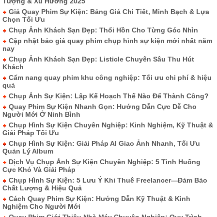
Tượng & Xu Hướng 2025
Giá Quay Phim Sự Kiện: Bảng Giá Chi Tiết, Minh Bạch & Lựa
Chọn Tối Ưu
Chụp Ảnh Khách Sạn Đẹp: Thổi Hồn Cho Từng Góc Nhìn
Cập nhật báo giá quay phim chụp hình sự kiện mới nhất năm
nay
Chụp Ảnh Khách Sạn Đẹp: Listicle Chuyên Sâu Thu Hút
Khách
Cẩm nang quay phim khu công nghiệp: Tối ưu chi phí & hiệu
quả
Chụp Ảnh Sự Kiện: Lập Kế Hoạch Thế Nào Để Thành Công?
Quay Phim Sự Kiện Nhanh Gọn: Hướng Dẫn Cực Dễ Cho
Người Mới Ở Ninh Bình
Chụp Hình Sự Kiện Chuyên Nghiệp: Kinh Nghiệm, Kỹ Thuật &
Giải Pháp Tối Ưu
Chụp Hình Sự Kiện: Giải Pháp AI Giao Ảnh Nhanh, Tối Ưu
Quản Lý Album
Dịch Vụ Chụp Ảnh Sự Kiện Chuyên Nghiệp: 5 Tình Huống
Cực Khó Và Giải Pháp
Chụp Hình Sự Kiện: 5 Lưu Ý Khi Thuê Freelancer—Đảm Bảo
Chất Lượng & Hiệu Quả
Cách Quay Phim Sự Kiện: Hướng Dẫn Kỹ Thuật & Kinh
Nghiệm Cho Người Mới