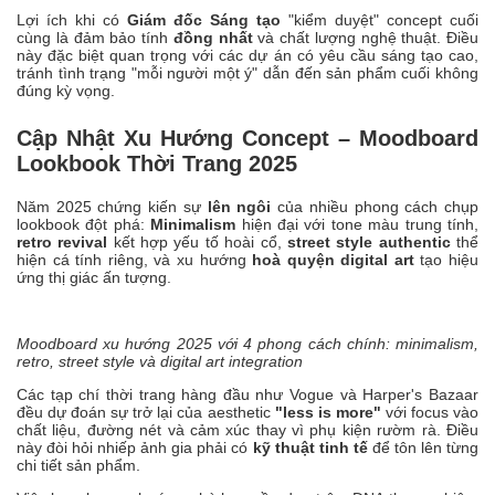
Lợi ích khi có
Giám đốc Sáng tạo
"kiểm duyệt" concept cuối
cùng là đảm bảo tính
đồng nhất
và chất lượng nghệ thuật. Điều
này đặc biệt quan trọng với các dự án có yêu cầu sáng tạo cao,
tránh tình trạng "mỗi người một ý" dẫn đến sản phẩm cuối không
đúng kỳ vọng.
Cập Nhật Xu Hướng Concept – Moodboard
Lookbook Thời Trang 2025
Năm 2025 chứng kiến sự
lên ngôi
của nhiều phong cách chụp
lookbook đột phá:
Minimalism
hiện đại với tone màu trung tính,
retro revival
kết hợp yếu tố hoài cổ,
street style authentic
thể
hiện cá tính riêng, và xu hướng
hoà quyện digital art
tạo hiệu
ứng thị giác ấn tượng.
Moodboard xu hướng 2025 với 4 phong cách chính: minimalism,
retro, street style và digital art integration
Các tạp chí thời trang hàng đầu như Vogue và Harper's Bazaar
đều dự đoán sự trở lại của aesthetic
"less is more"
với focus vào
chất liệu, đường nét và cảm xúc thay vì phụ kiện rườm rà. Điều
này đòi hỏi nhiếp ảnh gia phải có
kỹ thuật tinh tế
để tôn lên từng
chi tiết sản phẩm.