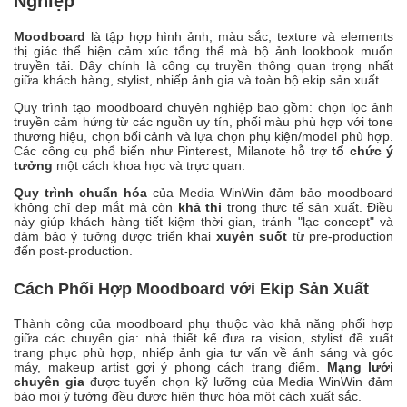
Nghiệp
Moodboard
là tập hợp hình ảnh, màu sắc, texture và elements
thị giác thể hiện cảm xúc tổng thể mà bộ ảnh lookbook muốn
truyền tải. Đây chính là công cụ truyền thông quan trọng nhất
giữa khách hàng, stylist, nhiếp ảnh gia và toàn bộ ekip sản xuất.
Quy trình tạo moodboard chuyên nghiệp bao gồm: chọn lọc ảnh
truyền cảm hứng từ các nguồn uy tín, phối màu phù hợp với tone
thương hiệu, chọn bối cảnh và lựa chọn phụ kiện/model phù hợp.
Các công cụ phổ biến như Pinterest, Milanote hỗ trợ
tổ chức ý
tưởng
một cách khoa học và trực quan.
Quy trình chuẩn hóa
của Media WinWin đảm bảo moodboard
không chỉ đẹp mắt mà còn
khả thi
trong thực tế sản xuất. Điều
này giúp khách hàng tiết kiệm thời gian, tránh "lạc concept" và
đảm bảo ý tưởng được triển khai
xuyên suốt
từ pre-production
đến post-production.
Cách Phối Hợp Moodboard với Ekip Sản Xuất
Thành công của moodboard phụ thuộc vào khả năng phối hợp
giữa các chuyên gia: nhà thiết kế đưa ra vision, stylist đề xuất
trang phục phù hợp, nhiếp ảnh gia tư vấn về ánh sáng và góc
máy, makeup artist gợi ý phong cách trang điểm.
Mạng lưới
chuyên gia
được tuyển chọn kỹ lưỡng của Media WinWin đảm
bảo mọi ý tưởng đều được hiện thực hóa một cách xuất sắc.