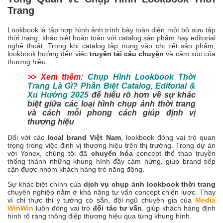
Trang
Lookbook là tập hợp hình ảnh trình bày toàn diện một bộ sưu tập
thời trang, khác biệt hoàn toàn với catalog sản phẩm hay editorial
nghệ thuật. Trong khi catalog tập trung vào chi tiết sản phẩm,
lookbook hướng đến việc
truyền tải câu chuyện
và cảm xúc của
thương hiệu.
>> Xem thêm:
Chụp Hình Lookbook Thời
Trang Là Gì? Phân Biệt Catalog, Editorial &
Xu Hướng 2025
để hiểu rõ hơn về sự khác
biệt giữa các loại hình chụp ảnh thời trang
và cách mỗi phong cách giúp định vị
thương hiệu
Đối với các
local brand Việt Nam
, lookbook đóng vai trò quan
trọng trong việc định vị thương hiệu trên thị trường. Trong dự án
với Yonex, chúng tôi đã
chuyển hóa
concept thể thao truyền
thống thành những khung hình đầy cảm hứng, giúp brand tiếp
cận được nhóm khách hàng trẻ năng động.
Sự khác biệt chính của
dịch vụ chụp ảnh lookbook thời trang
chuyên nghiệp nằm ở khả năng tư vấn concept chiến lược. Thay
vì chỉ thực thi ý tưởng có sẵn, đội ngũ chuyên gia của
Media
WinWin
luôn đóng vai trò
đối tác tư vấn
, giúp khách hàng định
hình rõ ràng thông điệp thương hiệu qua từng khung hình.