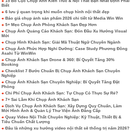
15 Bố Cục Chụp Ảnh Kiến Trúc & Nội Thất Bạn Nhất Định Phải
Biết
6 lưu ý quan trọng khi muốn chụp hình nội thất đẹp
Báo giá chụp ảnh sản phẩm 2026 chi tiết từ Media Win Win
5+ Mẹo Chụp Ảnh Phòng Khách Sạn Đẹp Hơn
Chụp Ảnh Quảng Cáo Khách Sạn: Đón Đầu Xu Hướng Visual
Mới
Chụp Hình Khách Sạn: Giải Mã Thuật Ngữ Chuyên Ngành
Chụp Ảnh Phức Hợp Nghỉ Dưỡng: Case Study Phương Đông
Asahi Từ WinWin
Chụp Ảnh Khách Sạn Drone & 360: Bí Quyết Tăng 30%
Booking
Checklist 7 Bước Chuẩn Bị Chụp Ảnh Khách Sạn Chuyên
Nghiệp
Chụp Ảnh Khách Sạn Chuyên Nghiệp: Bí Quyết Tăng Đặt
Phòng
Chi Phí Chụp Ảnh Khách Sạn: Tự Chụp Có Thực Sự Rẻ?
7+ Sai Lầm Khi Chụp Ảnh Khách Sạn
Dịch Vụ Chụp Ảnh Khách Sạn: Xây Dựng Quy Chuẩn, Làm
Mới Hình Ảnh & Quản Lý Thư Viện Ảnh Đẳng Cấp
Quay Video Nội Thất Chuyên Nghiệp: Kỹ Thuật, Thiết Bị &
Tiêu Chuẩn Chất Lượng
Đâu là những xu hướng video nội thất sẽ thống trị năm 2026?