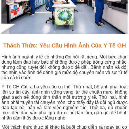
Thách Thức: Yêu Cầu Hình Ảnh Của Y Tế GH
Hình ảnh ngành y tế có những đòi hỏi rất riêng. Một bức chân
dung lãnh đạo hay bác sĩ không được phép trông cứng nhắc,
nhưng cũng tuyệt đối không được dễ dãi. Bệnh nhân và đối
tác nhìn vào ảnh để đánh giá mức độ chuyên môn và sự tử tế
của cả tổ chức.
Y Tế GH đặt ra ba yêu cầu cụ thể. Thứ nhất, bộ ảnh phải toát
lên sự tin cậy: ánh nhìn vững vàng, tư thế chuẩn mực, không
gian sạch sẽ đúng tinh thần môi trường y tế. Thứ hai, hình
ảnh phải truyền tải chuyên môn, cho thấy đây là đội ngũ được
đào tạo bài bản và làm việc nghiêm túc. Thứ ba, dù chuẩn
mực đến đâu vẫn phải giữ được nét tận tâm, gần gũi để bệnh
nhân cảm thấy được lắng nghe.
Một thách thức thực tế khác là buổi chụp diễn ra ngay tại cơ