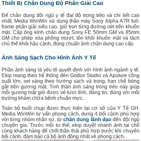
Thiết Bị Chân Dung Độ Phân Giải Cao
Để chân dung đội ngũ y tế đạt độ trong trẻo và chi tiết cao
nhất, Media WinWin sử dụng thân máy Sony Alpha A7R full-
frame phân giải siêu cao, giữ trọn từng đường nét trên khuôn
mặt. Cặp ống kính chân dung Sony FE 50mm GM và 85mm
GM cho phép xóa phông mượt, tôn khối khuôn mặt và tách
chủ thể khỏi hậu cảnh, đúng chuẩn ảnh chân dung cao cấp.
Ánh Sáng Sạch Cho Hình Ảnh Y Tế
Phần ánh sáng là yếu tố quyết định với hình ảnh ngành y tế.
Ekip mang theo hệ thống đèn Godox Studio và Aputure công
suất lớn, set sáng theo hướng sạch và trong, hạn chế bóng
gắt trên gương mặt. Tinh thần ánh sáng trong trẻo này giúp
mỗi gương mặt giữ được vẻ tươi tỉnh, đáng tin, đúng với môi
trường khám chữa bệnh chuẩn mực.
Toàn bộ buổi chụp được thực hiện tại cơ sở của Y Tế GH.
Media WinWin tư vấn phong cách, dựng 4 bối cảnh phù hợp
với từng nhóm nhân sự, từ
chân dung lãnh đạo
đến đội ngũ
chuyên gia. Trước mỗi tư thế, ekip duyệt nhanh ảnh tại chỗ
cùng khách hàng để chốt thần thái phù hợp trước khi chuyển
bối cảnh, đảm bảo cả bộ ảnh đồng nhất về phong cách.