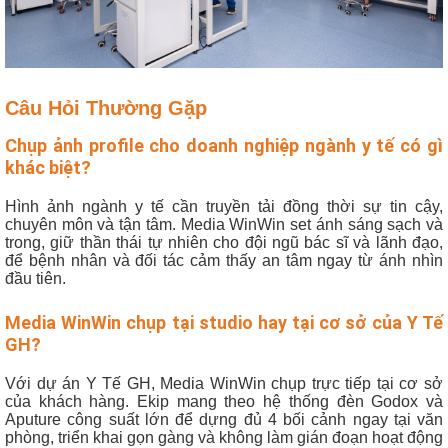
Câu Hỏi Thường Gặp
Chụp ảnh profile cho doanh nghiệp ngành y tế có gì
khác biệt?
Hình ảnh ngành y tế cần truyền tải đồng thời sự tin cậy,
chuyên môn và tận tâm. Media WinWin set ánh sáng sạch và
trong, giữ thần thái tự nhiên cho đội ngũ bác sĩ và lãnh đạo,
để bệnh nhân và đối tác cảm thấy an tâm ngay từ ánh nhìn
đầu tiên.
Media WinWin chụp tại studio hay tại cơ sở của Y Tế
GH?
Với dự án Y Tế GH, Media WinWin chụp trực tiếp tại cơ sở
của khách hàng. Ekip mang theo hệ thống đèn Godox và
Aputure công suất lớn để dựng đủ 4 bối cảnh ngay tại văn
phòng, triển khai gọn gàng và không làm gián đoạn hoạt động