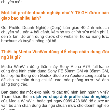
chuyên môn.
Một bộ profile doanh nghiệp như Y Tế GH được bàn
giao bao nhiêu ảnh?
Gói Profile Doanh Nghiệp (Corp) bàn giao 40 ảnh retouch
chuyên sâu trên 4 bối cảnh, kèm hỗ trợ chỉnh sửa miễn phí 1
đến 2 lần. Bộ ảnh dùng được cho website, hồ sơ năng lực,
brochure và truyền thông nội bộ.
Thiết bị Media WinWin dùng để chụp chân dung đội
ngũ là gì?
Media WinWin dùng thân máy Sony Alpha A7R full-frame
cùng ống kính chân dung Sony FE 50mm GM và 85mm GM,
kết hợp hệ thống đèn Godox Studio và Aputure công suất lớn
để cho ra chân dung chi tiết cao, xóa phông mượt và ánh
sáng trong trẻo.
Bạn đang tìm một ekip hiểu rõ đặc thù hình ảnh ngành y tế?
Tham khảo thêm
dịch vụ chụp ảnh profile doanh nghiệp
của Media WinWin, hoặc gọi ngay 0989.428.668 để được tư
vấn bộ ảnh chân dung đội ngũ chuẩn mực cho doanh nghiệp
của bạn.