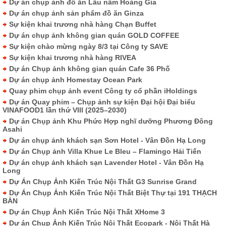
Dự án chụp ảnh đồ ăn Lẩu nấm Hoàng Gia
Dự án chụp ảnh sản phẩm đồ ăn Ginza
Sự kiện khai trương nhà hàng Chạn Buffet
Dự án chụp ảnh không gian quán GOLD COFFEE
Sự kiện chào mừng ngày 8/3 tại Công ty SAVE
Sự kiện khai trương nhà hàng RIVEA
Dự án Chụp ảnh không gian quán Cafe 36 Phố
Dự án chụp ảnh Homestay Ocean Park
Quay phim chụp ảnh event Công ty cổ phần iHoldings
Dự án Quay phim – Chụp ảnh sự kiện Đại hội Đại biểu
VINAFOOD1 lần thứ VIII (2025–2030)
Dự án Chụp ảnh Khu Phức Hợp nghĩ dưỡng Phương Đông
Asahi
Dự án chụp ảnh khách sạn Sơn Hotel - Vân Đồn Hạ Long
Dự án Chụp ảnh Villa Khue Le Bleu – Flamingo Hải Tiến
Dự án chụp ảnh khách sạn Lavender Hotel - Vân Đồn Hạ
Long
Dự Án Chụp Ảnh Kiến Trúc Nội Thất G3 Sunrise Grand
Dự Án Chụp Ảnh Kiến Trúc Nội Thất Biệt Thự tại 191 THẠCH
BÀN
Dự án Chụp Ảnh Kiến Trúc Nội Thất XHome 3
Dự án Chụp Ảnh Kiến Trúc Nội Thất Ecopark - Nội Thất Hà