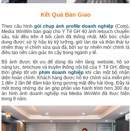
Kết Quả Bàn Giao
Theo cấu hình
gói chụp ảnh profile doanh nghiệp
(Corp),
Media WinWin bàn giao cho Y Tế GH 40 ảnh retouch chuyên
sâu, trải đều trên 4 bối cảnh đã thống nhất. Mỗi bức chân
dung được xử lý hậu kỳ kỹ lưỡng, giữ làn da và thần thái tự
nhiên thay vì chỉnh sửa quá đà, bởi sự tự nhiên mới chính là
điều tạo nên cảm giác tin cậy trong ngành y tế.
Bộ ảnh được tối ưu để dùng đa nền tảng: website, hồ sơ
năng lực, brochure và truyền thông nội bộ của Y Tế GH, đồng
thời ghép tốt với
phim doanh nghiệp
khi cần một bộ nhận
diện hoàn chỉnh. Khách hàng được hỗ trợ chỉnh sửa miễn phí
1 đến 2 lần để đảm bảo từng gương mặt đều hài lòng. Đây là
một trong những dự án góp phần vào hành trình hơn 300 dự
án hình ảnh doanh nghiệp mà Media WinWin đã thực hiện
trong 8 năm.