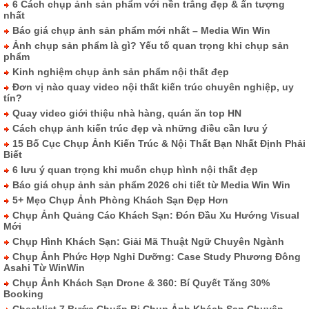
6 Cách chụp ảnh sản phẩm với nền trắng đẹp & ấn tượng
nhất
Báo giá chụp ảnh sản phẩm mới nhất – Media Win Win
Ảnh chụp sản phẩm là gì? Yếu tố quan trọng khi chụp sản
phẩm
Kinh nghiệm chụp ảnh sản phẩm nội thất đẹp
Đơn vị nào quay video nội thất kiến trúc chuyên nghiệp, uy
tín?
Quay video giới thiệu nhà hàng, quán ăn top HN
Cách chụp ảnh kiến trúc đẹp và những điều cần lưu ý
15 Bố Cục Chụp Ảnh Kiến Trúc & Nội Thất Bạn Nhất Định Phải
Biết
6 lưu ý quan trọng khi muốn chụp hình nội thất đẹp
Báo giá chụp ảnh sản phẩm 2026 chi tiết từ Media Win Win
5+ Mẹo Chụp Ảnh Phòng Khách Sạn Đẹp Hơn
Chụp Ảnh Quảng Cáo Khách Sạn: Đón Đầu Xu Hướng Visual
Mới
Chụp Hình Khách Sạn: Giải Mã Thuật Ngữ Chuyên Ngành
Chụp Ảnh Phức Hợp Nghỉ Dưỡng: Case Study Phương Đông
Asahi Từ WinWin
Chụp Ảnh Khách Sạn Drone & 360: Bí Quyết Tăng 30%
Booking
Checklist 7 Bước Chuẩn Bị Chụp Ảnh Khách Sạn Chuyên