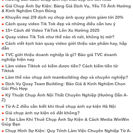
Giá Chụp Ảnh Sự Kiện: Bảng Giá Dịch Vụ, Yếu Tố Ảnh Hưởng
& Kinh Nghiệm Chọn Đúng
Khuyến mại 2/9 dịch vụ chụp ảnh quay phim giảm tới 20%
Cách quay video Tik Tok đẹp và những điều cần lưu ý
15+ Cách để Video TikTok Lên Xu Hướng 2025
Quay video Tik Tok như thế nào rõ nét, không bị mờ?
Cách viết kịch bản quay video giới thiệu sản phẩm hay, hấp
dẫn
TVC giới thiệu doanh nghiệp là gì? Báo giá TVC doanh
nghiệp hiện nay
Làm video Tiktok có kiếm được tiền? Cách kiếm tiền từ
Tiktok
Làm thế nào chụp ảnh teambuilding đẹp và chuyên nghiệp?
Dịch Vụ Quay Team Building: Báo Giá & Kinh Nghiệm Chọn
Gói Phù Hợp
Kỹ Thuật Chụp Ảnh Nội Thất Chuyên Nghiệp (Hướng Dẫn A-
Z)
Từ A-Z điều cần biết khi thuê chụp ảnh sự kiện Hà Nội
Giá chụp ảnh sự kiện có đắt không?
7 Sai Lầm Khi Thuê Chụp Ảnh Sự Kiện & Cách Media WinWin
Giúp Bạn
Chụp Hình Sự Kiện: Quy Trình Làm Việc Chuyên Nghiệp Từ A-