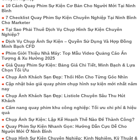
10 Cách Quay Phim Sự Kiện Cơ Bản Cho Người Mới Tại Ninh
Bình
7 Checklist Quay Phim Sự Kiện Chuyên Nghiệp Tại Ninh Bình
Cho Marketer
Tại Sao Phải Thuê Dịch Vụ Chụp Hình Sự Kiện Chuyên
Nghiệp?
Dịch Vụ Chụp Ảnh Sự Kiện – Quyền Sử Dụng Và Hợp Đồng
Minh Bạch CFD
Phim Giới Thiệu Nhà Máy: Top Mẫu Video Quảng Cáo Ấn
Tượng & Xu Hướng 2025
Giá Quay Phim Sự Kiện: Bảng Giá Chi Tiết, Minh Bạch & Lựa
Chọn Tối Ưu
Chụp Ảnh Khách Sạn Đẹp: Thổi Hồn Cho Từng Góc Nhìn
Cập nhật báo giá quay phim chụp hình sự kiện mới nhất năm
nay
Chụp Ảnh Khách Sạn Đẹp: Listicle Chuyên Sâu Thu Hút
Khách
Cẩm nang quay phim khu công nghiệp: Tối ưu chi phí & hiệu
quả
Chụp Ảnh Sự Kiện: Lập Kế Hoạch Thế Nào Để Thành Công?
Quay Phim Sự Kiện Nhanh Gọn: Hướng Dẫn Cực Dễ Cho
Người Mới Ở Ninh Bình
Chụp Hình Sự Kiện Chuyên Nghiệp: Kinh Nghiệm, Kỹ Thuật &