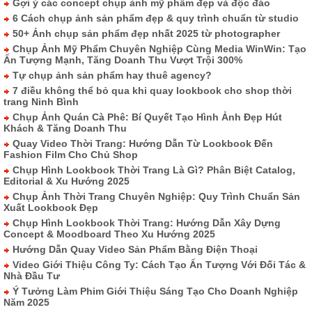
Gợi ý các concept chụp ảnh mỹ phẩm đẹp và độc đáo
6 Cách chụp ảnh sản phẩm đẹp & quy trình chuẩn từ studio
50+ Ảnh chụp sản phẩm đẹp nhất 2025 từ photographer
Chụp Ảnh Mỹ Phẩm Chuyên Nghiệp Cùng Media WinWin: Tạo
Ấn Tượng Mạnh, Tăng Doanh Thu Vượt Trội 300%
Tự chụp ảnh sản phẩm hay thuê agency?
7 điều không thể bỏ qua khi quay lookbook cho shop thời
trang Ninh Bình
Chụp Ảnh Quán Cà Phê: Bí Quyết Tạo Hình Ảnh Đẹp Hút
Khách & Tăng Doanh Thu
Quay Video Thời Trang: Hướng Dẫn Từ Lookbook Đến
Fashion Film Cho Chủ Shop
Chụp Hình Lookbook Thời Trang Là Gì? Phân Biệt Catalog,
Editorial & Xu Hướng 2025
Chụp Ảnh Thời Trang Chuyên Nghiệp: Quy Trình Chuẩn Sản
Xuất Lookbook Đẹp
Chụp Hình Lookbook Thời Trang: Hướng Dẫn Xây Dựng
Concept & Moodboard Theo Xu Hướng 2025
Hướng Dẫn Quay Video Sản Phẩm Bằng Điện Thoại
Video Giới Thiệu Công Ty: Cách Tạo Ấn Tượng Với Đối Tác &
Nhà Đầu Tư
Ý Tưởng Làm Phim Giới Thiệu Sáng Tạo Cho Doanh Nghiệp
Năm 2025