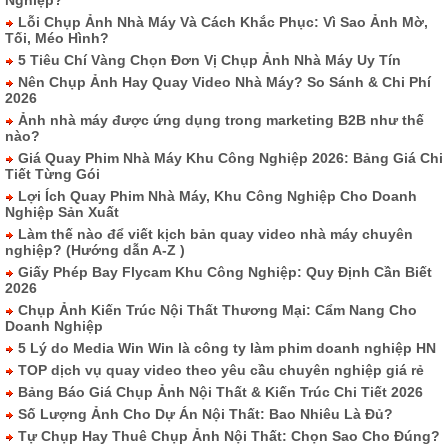
Lỗi Chụp Ảnh Nhà Máy Và Cách Khắc Phục: Vì Sao Ảnh Mờ,
Tối, Méo Hình?
5 Tiêu Chí Vàng Chọn Đơn Vị Chụp Ảnh Nhà Máy Uy Tín
Nên Chụp Ảnh Hay Quay Video Nhà Máy? So Sánh & Chi Phí
2026
Ảnh nhà máy được ứng dụng trong marketing B2B như thế
nào?
Giá Quay Phim Nhà Máy Khu Công Nghiệp 2026: Bảng Giá Chi
Tiết Từng Gói
Lợi Ích Quay Phim Nhà Máy, Khu Công Nghiệp Cho Doanh
Nghiệp Sản Xuất
Làm thế nào để viết kịch bản quay video nhà máy chuyên
nghiệp? (Hướng dẫn A-Z )
Giấy Phép Bay Flycam Khu Công Nghiệp: Quy Định Cần Biết
2026
Chụp Ảnh Kiến Trúc Nội Thất Thương Mại: Cẩm Nang Cho
Doanh Nghiệp
5 Lý do Media Win Win là công ty làm phim doanh nghiệp HN
TOP dịch vụ quay video theo yêu cầu chuyên nghiệp giá rẻ
Bảng Báo Giá Chụp Ảnh Nội Thất & Kiến Trúc Chi Tiết 2026
Số Lượng Ảnh Cho Dự Án Nội Thất: Bao Nhiêu Là Đủ?
Tự Chụp Hay Thuê Chụp Ảnh Nội Thất: Chọn Sao Cho Đúng?