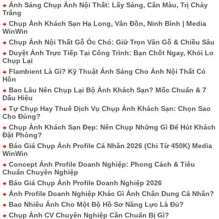
Ánh Sáng Chụp Ảnh Nội Thất: Lấy Sáng, Cân Màu, Trị Cháy
Trắng
Chụp Ảnh Khách Sạn Hạ Long, Vân Đồn, Ninh Bình | Media
WinWin
Chụp Ảnh Nội Thất Gỗ Óc Chó: Giữ Trọn Vân Gỗ & Chiều Sâu
Duyệt Ảnh Trực Tiếp Tại Công Trình: Bạn Chốt Ngay, Khỏi Lo
Chụp Lại
Flambient Là Gì? Kỹ Thuật Ánh Sáng Cho Ảnh Nội Thất Có
Hồn
Bao Lâu Nên Chụp Lại Bộ Ảnh Khách Sạn? Mốc Chuẩn & 7
Dấu Hiệu
Tự Chụp Hay Thuê Dịch Vụ Chụp Ảnh Khách Sạn: Chọn Sao
Cho Đúng?
Chụp Ảnh Khách Sạn Đẹp: Nên Chụp Những Gì Để Hút Khách
Đặt Phòng?
Báo Giá Chụp Ảnh Profile Cá Nhân 2026 (Chỉ Từ 450K) Media
WinWin
Concept Ảnh Profile Doanh Nghiệp: Phong Cách & Tiêu
Chuẩn Chuyên Nghiệp
Báo Giá Chụp Ảnh Profile Doanh Nghiệp 2026
Ảnh Profile Doanh Nghiệp Khác Gì Ảnh Chân Dung Cá Nhân?
Bao Nhiêu Ảnh Cho Một Bộ Hồ Sơ Năng Lực Là Đủ?
Chụp Ảnh CV Chuyên Nghiệp Cần Chuẩn Bị Gì?