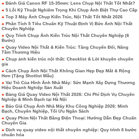
Đánh Giá Canon RF 15-35mm: Lens Chụp Nội Thất Tốt Nhất?
5 Lỗi Kỹ Thuật Nghiêm Trọng Khi Chụp Ảnh Biệt Thự Cao Cấp
Top 3 Máy Ảnh Chụp Kiến Trúc, Nội Thất Tốt Nhất 2026
Phân Tích 5 Tiêu Chuẩn Kỹ Thuật Định Vị Bức Ảnh Nội Thất
Chuyên Nghiệp
Quy Trình Chụp Ảnh Kiến Trúc Nội Thất Chuyên Nghiệp (6
Bước)
Quay Video Nội Thất & Kiến Trúc: Tăng Chuyển Đổi, Nâng
Tầm Thương Hiệu
Chụp ảnh kiến trúc nội thất: Checklist & Lời khuyên chuyên
gia
Cách Chụp Ảnh Nội Thất Không Gian Hẹp Đẹp Mắt & Rộng
Hơn (Tặng Shotlist Mẫu)
Vai Trò Của Hình Ảnh Nhà Máy: Sức Mạnh Xây Dựng Thương
Hiệu Doanh Nghiệp Sản Xuất
Bảng Giá Quay Video Nội Thất 2026: Chi Phí Dịch Vụ Chuyên
Nghiệp & Minh Bạch tại Hà Nội
Báo Giá Chụp Ảnh Nhà Máy Khu Công Nghiệp 2026: Minh
Bạch, Chuyên Nghiệp, Tối Ưu Ngân Sách
Quay Phim Nội Thất Bằng Điện Thoại: Hướng Dẫn Đẹp Chuẩn
Chuyên Gia
Dịch vụ quay video nội thất chuyên nghiệp: Quy trình 6 bước
chuẩn hóa