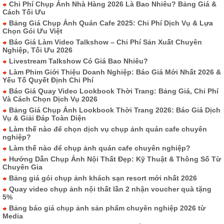
Chi Phí Chụp Ảnh Nhà Hàng 2026 Là Bao Nhiêu? Bảng Giá &
Cách Tối Ưu
Bảng Giá Chụp Ảnh Quán Cafe 2025: Chi Phí Dịch Vụ & Lựa
Chọn Gói Ưu Việt
Báo Giá Làm Video Talkshow – Chi Phí Sản Xuất Chuyên
Nghiệp, Tối Ưu 2026
Livestream Talkshow Có Giá Bao Nhiêu?
Làm Phim Giới Thiệu Doanh Nghiệp: Báo Giá Mới Nhất 2026 &
Yếu Tố Quyết Định Chi Phí
Báo Giá Quay Video Lookbook Thời Trang: Bảng Giá, Chi Phí
Và Cách Chọn Dịch Vụ 2026
Bảng Giá Chụp Ảnh Lookbook Thời Trang 2026: Báo Giá Dịch
Vụ & Giải Đáp Toàn Diện
Làm thế nào để chọn dịch vụ chụp ảnh quán cafe chuyên
nghiệp?
Làm thế nào để chụp ảnh quán cafe chuyên nghiệp?
Hướng Dẫn Chụp Ảnh Nội Thất Đẹp: Kỹ Thuật & Thông Số Từ
Chuyên Gia
Bảng giá gói chụp ảnh khách sạn resort mới nhất 2026
Quay video chụp ảnh nội thất lần 2 nhận voucher quà tặng
5%
Bảng báo giá chụp ảnh sản phẩm chuyên nghiệp 2026 từ
Media