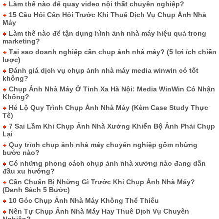
Làm thế nào để quay video nội thất chuyên nghiệp?
15 Câu Hỏi Cần Hỏi Trước Khi Thuê Dịch Vụ Chụp Ảnh Nhà
Máy
Làm thế nào để tận dụng hình ảnh nhà máy hiệu quả trong
marketing?
Tại sao doanh nghiệp cần chụp ảnh nhà máy? (5 lợi ích chiến
lược)
Đánh giá dịch vụ chụp ảnh nhà máy media winwin có tốt
không?
Chụp Ảnh Nhà Máy Ở Tỉnh Xa Hà Nội: Media WinWin Có Nhận
Không?
Hé Lộ Quy Trình Chụp Ảnh Nhà Máy (Kèm Case Study Thực
Tế)
7 Sai Lầm Khi Chụp Ảnh Nhà Xưởng Khiến Bộ Ảnh Phải Chụp
Lại
Quy trình chụp ảnh nhà máy chuyên nghiệp gồm những
bước nào?
Có những phong cách chụp ảnh nhà xưởng nào đang dẫn
đầu xu hướng?
Cần Chuẩn Bị Những Gì Trước Khi Chụp Ảnh Nhà Máy?
(Danh Sách 5 Bước)
10 Góc Chụp Ảnh Nhà Máy Không Thể Thiếu
Nên Tự Chụp Ảnh Nhà Máy Hay Thuê Dịch Vụ Chuyên
Nghiệp?