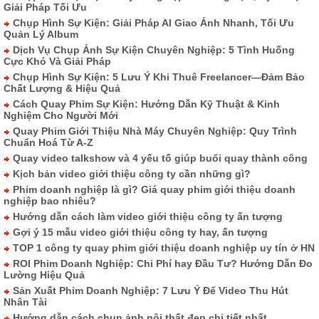
Giải Pháp Tối Ưu
Chụp Hình Sự Kiện: Giải Pháp AI Giao Ảnh Nhanh, Tối Ưu
Quản Lý Album
Dịch Vụ Chụp Ảnh Sự Kiện Chuyên Nghiệp: 5 Tình Huống
Cực Khó Và Giải Pháp
Chụp Hình Sự Kiện: 5 Lưu Ý Khi Thuê Freelancer—Đảm Bảo
Chất Lượng & Hiệu Quả
Cách Quay Phim Sự Kiện: Hướng Dẫn Kỹ Thuật & Kinh
Nghiệm Cho Người Mới
Quay Phim Giới Thiệu Nhà Máy Chuyên Nghiệp: Quy Trình
Chuẩn Hoá Từ A-Z
Quay video talkshow và 4 yếu tố giúp buổi quay thành công
Kịch bản video giới thiệu công ty cần những gì?
Phim doanh nghiệp là gì? Giá quay phim giới thiệu doanh
nghiệp bao nhiêu?
Hướng dẫn cách làm video giới thiệu công ty ấn tượng
Gợi ý 15 mẫu video giới thiệu công ty hay, ấn tượng
TOP 1 công ty quay phim giới thiệu doanh nghiệp uy tín ở HN
ROI Phim Doanh Nghiệp: Chi Phí hay Đầu Tư? Hướng Dẫn Đo
Lường Hiệu Quả
Sản Xuất Phim Doanh Nghiệp: 7 Lưu Ý Để Video Thu Hút
Nhân Tài
Hướng dẫn cách chụp ảnh nội thất đẹp chi tiết nhất