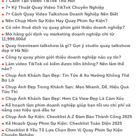
7 Cách Tạo Video TikTok Thu Hút
7+ Kỹ Thuật Quay Video TikTok Chuyên Nghiệp
7+ Cách Quay Video Talkshow Doanh Nghiệp Nên Biết
Nên Chụp Hình Sự Kiện Hay Quay Phim Sự Kiện?
Có nên thuê dịch vụ quay phim giới thiệu doanh nghiệp?
Mở hàng gói dịch vụ marketing doanh nghiệp chỉ từ
11,999,000đ
Quay livestream talkshow là gì? Gợi ý studio quay talkshow
đẹp ở Hà Nội
Công ty quay phim giới thiệu doanh nghiệp nào uy tín?
Làm video TikTok có kiếm được tiền không? Nên làm thế
nào?
Chụp Ảnh Khách Sạn Đẹp: Tin Tức & Xu Hướng Không Thể
Bỏ Lỡ
Chụp Ảnh Đẹp Trong Khách Sạn: Mẹo Nhanh, Dễ, Hiệu Quả
Tức Thì
Chụp Ảnh Khách Sạn Đẹp: Hơn Cả View Đẹp Là Cảm Xúc
Kế hoạch làm phim doanh nghiệp giúp bạn tối ưu chi phí và
nâng cao hiệu quả đầu tư
Chụp Ảnh Sự Kiện: Checklist A-Z Đảm Bảo Thành Công 2025
Kế Hoạch Quay Phim Sự Kiện: Checklist Toàn Diện 2025
Checklist 8 Yếu Tố Lựa Chọn Đơn Vị Quay Phim Sự Kiện
Chuyên Nghiệp