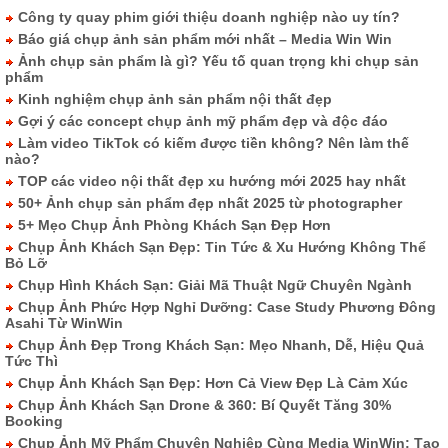
Công ty quay phim giới thiệu doanh nghiệp nào uy tín?
Báo giá chụp ảnh sản phẩm mới nhất – Media Win Win
Ảnh chụp sản phẩm là gì? Yếu tố quan trọng khi chụp sản
phẩm
Kinh nghiệm chụp ảnh sản phẩm nội thất đẹp
Gợi ý các concept chụp ảnh mỹ phẩm đẹp và độc đáo
Làm video TikTok có kiếm được tiền không? Nên làm thế
nào?
TOP các video nội thất đẹp xu hướng mới 2025 hay nhất
50+ Ảnh chụp sản phẩm đẹp nhất 2025 từ photographer
5+ Mẹo Chụp Ảnh Phòng Khách Sạn Đẹp Hơn
Chụp Ảnh Khách Sạn Đẹp: Tin Tức & Xu Hướng Không Thể
Bỏ Lỡ
Chụp Hình Khách Sạn: Giải Mã Thuật Ngữ Chuyên Ngành
Chụp Ảnh Phức Hợp Nghỉ Dưỡng: Case Study Phương Đông
Asahi Từ WinWin
Chụp Ảnh Đẹp Trong Khách Sạn: Mẹo Nhanh, Dễ, Hiệu Quả
Tức Thì
Chụp Ảnh Khách Sạn Đẹp: Hơn Cả View Đẹp Là Cảm Xúc
Chụp Ảnh Khách Sạn Drone & 360: Bí Quyết Tăng 30%
Booking
Chụp Ảnh Mỹ Phẩm Chuyên Nghiệp Cùng Media WinWin: Tạo