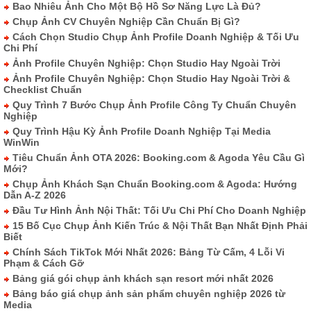
Bao Nhiêu Ảnh Cho Một Bộ Hồ Sơ Năng Lực Là Đủ?
Chụp Ảnh CV Chuyên Nghiệp Cần Chuẩn Bị Gì?
Cách Chọn Studio Chụp Ảnh Profile Doanh Nghiệp & Tối Ưu
Chi Phí
Ảnh Profile Chuyên Nghiệp: Chọn Studio Hay Ngoài Trời
Ảnh Profile Chuyên Nghiệp: Chọn Studio Hay Ngoài Trời &
Checklist Chuẩn
Quy Trình 7 Bước Chụp Ảnh Profile Công Ty Chuẩn Chuyên
Nghiệp
Quy Trình Hậu Kỳ Ảnh Profile Doanh Nghiệp Tại Media
WinWin
Tiêu Chuẩn Ảnh OTA 2026: Booking.com & Agoda Yêu Cầu Gì
Mới?
Chụp Ảnh Khách Sạn Chuẩn Booking.com & Agoda: Hướng
Dẫn A-Z 2026
Đầu Tư Hình Ảnh Nội Thất: Tối Ưu Chi Phí Cho Doanh Nghiệp
15 Bố Cục Chụp Ảnh Kiến Trúc & Nội Thất Bạn Nhất Định Phải
Biết
Chính Sách TikTok Mới Nhất 2026: Bảng Từ Cấm, 4 Lỗi Vi
Phạm & Cách Gỡ
Bảng giá gói chụp ảnh khách sạn resort mới nhất 2026
Bảng báo giá chụp ảnh sản phẩm chuyên nghiệp 2026 từ
Media