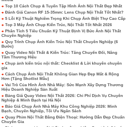
Top 10 Cách Chụp & Tuyển Tập Hình Ảnh Nội Thất Đẹp Nhất
Đánh Giá Canon RF 15-35mm: Lens Chụp Nội Thất Tốt Nhất?
5 Lỗi Kỹ Thuật Nghiêm Trọng Khi Chụp Ảnh Biệt Thự Cao Cấp
Top 3 Máy Ảnh Chụp Kiến Trúc, Nội Thất Tốt Nhất 2026
Phân Tích 5 Tiêu Chuẩn Kỹ Thuật Định Vị Bức Ảnh Nội Thất
Chuyên Nghiệp
Quy Trình Chụp Ảnh Kiến Trúc Nội Thất Chuyên Nghiệp (6
Bước)
Quay Video Nội Thất & Kiến Trúc: Tăng Chuyển Đổi, Nâng
Tầm Thương Hiệu
Chụp ảnh kiến trúc nội thất: Checklist & Lời khuyên chuyên
gia
Cách Chụp Ảnh Nội Thất Không Gian Hẹp Đẹp Mắt & Rộng
Hơn (Tặng Shotlist Mẫu)
Vai Trò Của Hình Ảnh Nhà Máy: Sức Mạnh Xây Dựng Thương
Hiệu Doanh Nghiệp Sản Xuất
Bảng Giá Quay Video Nội Thất 2026: Chi Phí Dịch Vụ Chuyên
Nghiệp & Minh Bạch tại Hà Nội
Báo Giá Chụp Ảnh Nhà Máy Khu Công Nghiệp 2026: Minh
Bạch, Chuyên Nghiệp, Tối Ưu Ngân Sách
Quay Phim Nội Thất Bằng Điện Thoại: Hướng Dẫn Đẹp Chuẩn
Chuyên Gia