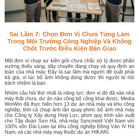
Sai Lầm 7: Chọn Đơn Vị Chưa Từng Làm
Trong Môi Trường Công Nghiệp Và Không
Chốt Trước Điều Kiện Bàn Giao
Một đơn vị chụp sự kiện giỏi chưa chắc xử lý được phân
xưởng thiếu sáng, dây chuyền đang chạy và quy định an
toàn của nhà máy. Đây là sai lầm mà người đề xuất phải
trả giá, vì lúc bộ ảnh không dùng được thì người bị hỏi
trách nhiệm là bạn.
Nhóm câu hỏi thứ nhất là năng lực: đơn vị đó đã vào nhà
máy thật chưa, dự án nào công bố công khai được. Media
WinWin đã thực hiện hơn 13 dự án nhà máy và khu công
nghiệp, tính cả chụp ảnh lẫn quay phim: bộ ảnh nhà máy
cho Công ty Xây dựng Hợp Lực, phim quy trình sản xuất
cho Tập đoàn Sơn Hà, nhà máy Syncmold Việt Nam với
100% vốn Đài Loan tại khu công nghiệp Đồng Văn IV Hà
Nam, và các nhà máy may thuộc dự án HIKARI.