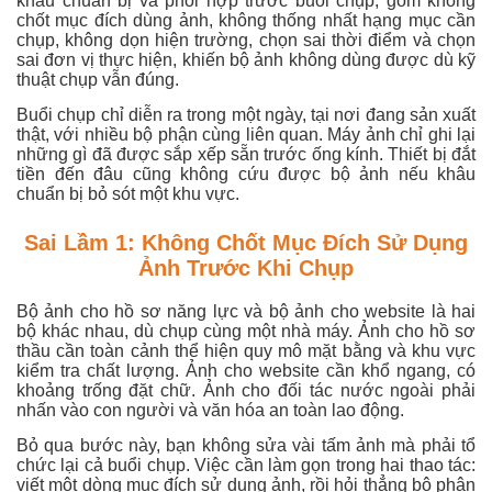
khâu chuẩn bị và phối hợp trước buổi chụp, gồm không
chốt mục đích dùng ảnh, không thống nhất hạng mục cần
chụp, không dọn hiện trường, chọn sai thời điểm và chọn
sai đơn vị thực hiện, khiến bộ ảnh không dùng được dù kỹ
thuật chụp vẫn đúng.
Buổi chụp chỉ diễn ra trong một ngày, tại nơi đang sản xuất
thật, với nhiều bộ phận cùng liên quan. Máy ảnh chỉ ghi lại
những gì đã được sắp xếp sẵn trước ống kính. Thiết bị đắt
tiền đến đâu cũng không cứu được bộ ảnh nếu khâu
chuẩn bị bỏ sót một khu vực.
Sai Lầm 1: Không Chốt Mục Đích Sử Dụng
Ảnh Trước Khi Chụp
Bộ ảnh cho hồ sơ năng lực và bộ ảnh cho website là hai
bộ khác nhau, dù chụp cùng một nhà máy. Ảnh cho hồ sơ
thầu cần toàn cảnh thể hiện quy mô mặt bằng và khu vực
kiểm tra chất lượng. Ảnh cho website cần khổ ngang, có
khoảng trống đặt chữ. Ảnh cho đối tác nước ngoài phải
nhấn vào con người và văn hóa an toàn lao động.
Bỏ qua bước này, bạn không sửa vài tấm ảnh mà phải tổ
chức lại cả buổi chụp. Việc cần làm gọn trong hai thao tác:
viết một dòng mục đích sử dụng ảnh, rồi hỏi thẳng bộ phận