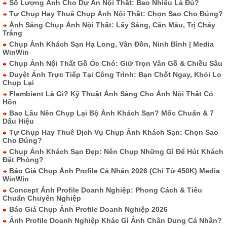
Số Lượng Ảnh Cho Dự Án Nội Thất: Bao Nhiêu Là Đủ?
Tự Chụp Hay Thuê Chụp Ảnh Nội Thất: Chọn Sao Cho Đúng?
Ánh Sáng Chụp Ảnh Nội Thất: Lấy Sáng, Cân Màu, Trị Cháy
Trắng
Chụp Ảnh Khách Sạn Hạ Long, Vân Đồn, Ninh Bình | Media
WinWin
Chụp Ảnh Nội Thất Gỗ Óc Chó: Giữ Trọn Vân Gỗ & Chiều Sâu
Duyệt Ảnh Trực Tiếp Tại Công Trình: Bạn Chốt Ngay, Khỏi Lo
Chụp Lại
Flambient Là Gì? Kỹ Thuật Ánh Sáng Cho Ảnh Nội Thất Có
Hồn
Bao Lâu Nên Chụp Lại Bộ Ảnh Khách Sạn? Mốc Chuẩn & 7
Dấu Hiệu
Tự Chụp Hay Thuê Dịch Vụ Chụp Ảnh Khách Sạn: Chọn Sao
Cho Đúng?
Chụp Ảnh Khách Sạn Đẹp: Nên Chụp Những Gì Để Hút Khách
Đặt Phòng?
Báo Giá Chụp Ảnh Profile Cá Nhân 2026 (Chỉ Từ 450K) Media
WinWin
Concept Ảnh Profile Doanh Nghiệp: Phong Cách & Tiêu
Chuẩn Chuyên Nghiệp
Báo Giá Chụp Ảnh Profile Doanh Nghiệp 2026
Ảnh Profile Doanh Nghiệp Khác Gì Ảnh Chân Dung Cá Nhân?