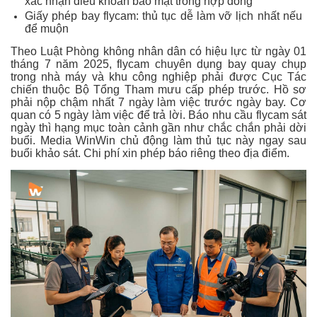
xác nhận điều khoản bảo mật trong hợp đồng
Giấy phép bay flycam: thủ tục dễ làm vỡ lịch nhất nếu
để muộn
Theo Luật Phòng không nhân dân có hiệu lực từ ngày 01
tháng 7 năm 2025, flycam chuyên dụng bay quay chụp
trong nhà máy và khu công nghiệp phải được Cục Tác
chiến thuộc Bộ Tổng Tham mưu cấp phép trước. Hồ sơ
phải nộp chậm nhất 7 ngày làm việc trước ngày bay. Cơ
quan có 5 ngày làm việc để trả lời. Báo nhu cầu flycam sát
ngày thì hạng mục toàn cảnh gần như chắc chắn phải dời
buổi. Media WinWin chủ động làm thủ tục này ngay sau
buổi khảo sát. Chi phí xin phép báo riêng theo địa điểm.