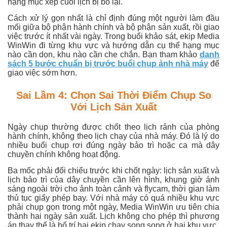
hạng mục xếp cuối lịch bị bỏ lại.
Cách xử lý gọn nhất là chỉ định đúng một người làm đầu
mối giữa bộ phận hành chính và bộ phận sản xuất, rồi giao
việc trước ít nhất vài ngày. Trong buổi khảo sát, ekip Media
WinWin đi từng khu vực và hướng dẫn cụ thể hạng mục
nào cần dọn, khu nào cần che chắn. Bạn tham khảo
danh
sách 5 bước chuẩn bị trước buổi chụp ảnh nhà máy
để
giao việc sớm hơn.
Sai Lầm 4: Chọn Sai Thời Điểm Chụp So
Với Lịch Sản Xuất
Ngày chụp thường được chốt theo lịch rảnh của phòng
hành chính, không theo lịch chạy của nhà máy. Đó là lý do
nhiều buổi chụp rơi đúng ngày bảo trì hoặc ca mà dây
chuyền chính không hoạt động.
Ba mốc phải đối chiếu trước khi chốt ngày: lịch sản xuất và
lịch bảo trì của dây chuyền cần lên hình, khung giờ ánh
sáng ngoài trời cho ảnh toàn cảnh và flycam, thời gian làm
thủ tục giấy phép bay. Với nhà máy có quá nhiều khu vực
phải chụp gọn trong một ngày, Media WinWin ưu tiên chia
thành hai ngày sản xuất. Lịch không cho phép thì phương
án thay thế là bố trí hai ekip chạy song song ở hai khu vực.