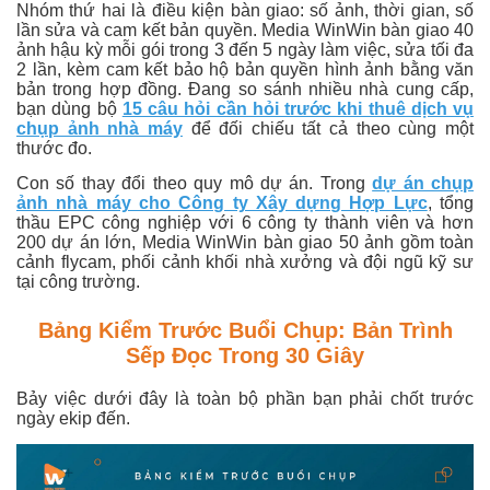
Nhóm thứ hai là điều kiện bàn giao: số ảnh, thời gian, số
lần sửa và cam kết bản quyền. Media WinWin bàn giao 40
ảnh hậu kỳ mỗi gói trong 3 đến 5 ngày làm việc, sửa tối đa
2 lần, kèm cam kết bảo hộ bản quyền hình ảnh bằng văn
bản trong hợp đồng. Đang so sánh nhiều nhà cung cấp,
bạn dùng bộ
15 câu hỏi cần hỏi trước khi thuê dịch vụ
chụp ảnh nhà máy
để đối chiếu tất cả theo cùng một
thước đo.
Con số thay đổi theo quy mô dự án. Trong
dự án chụp
ảnh nhà máy cho Công ty Xây dựng Hợp Lực
, tổng
thầu EPC công nghiệp với 6 công ty thành viên và hơn
200 dự án lớn, Media WinWin bàn giao 50 ảnh gồm toàn
cảnh flycam, phối cảnh khối nhà xưởng và đội ngũ kỹ sư
tại công trường.
Bảng Kiểm Trước Buổi Chụp: Bản Trình
Sếp Đọc Trong 30 Giây
Bảy việc dưới đây là toàn bộ phần bạn phải chốt trước
ngày ekip đến.