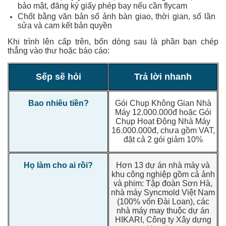
bảo mật, đăng ký giấy phép bay nếu cần flycam
Chốt bằng văn bản số ảnh bàn giao, thời gian, số lần
sửa và cam kết bản quyền
Khi trình lên cấp trên, bốn dòng sau là phần bạn chép
thẳng vào thư hoặc báo cáo:
Sếp sẽ hỏi
Trả lời nhanh
Bao nhiêu tiền?
Gói Chụp Không Gian Nhà
Máy 12.000.000đ hoặc Gói
Chụp Hoạt Động Nhà Máy
16.000.000đ, chưa gồm VAT,
đặt cả 2 gói giảm 10%
Họ làm cho ai rồi?
Hơn 13 dự án nhà máy và
khu công nghiệp gồm cả ảnh
và phim: Tập đoàn Sơn Hà,
nhà máy Syncmold Việt Nam
(100% vốn Đài Loan), các
nhà máy may thuộc dự án
HIKARI, Công ty Xây dựng