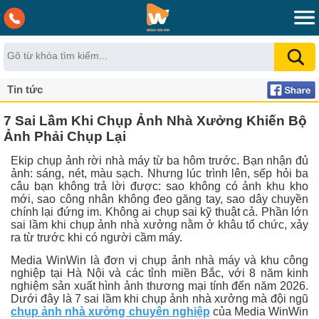
Tin tức
7 Sai Lầm Khi Chụp Ảnh Nhà Xưởng Khiến Bộ
Ảnh Phải Chụp Lại
Ekip chụp ảnh rời nhà máy từ ba hôm trước. Bạn nhận đủ
ảnh: sáng, nét, màu sạch. Nhưng lúc trình lên, sếp hỏi ba
câu bạn không trả lời được: sao không có ảnh khu kho
mới, sao công nhân không đeo găng tay, sao dây chuyền
chính lại đứng im. Không ai chụp sai kỹ thuật cả. Phần lớn
sai lầm khi chụp ảnh nhà xưởng nằm ở khâu tổ chức, xảy
ra từ trước khi có người cầm máy.
Media WinWin là đơn vị chụp ảnh nhà máy và khu công
nghiệp tại Hà Nội và các tỉnh miền Bắc, với 8 năm kinh
nghiệm sản xuất hình ảnh thương mại tính đến năm 2026.
Dưới đây là 7 sai lầm khi chụp ảnh nhà xưởng mà đội ngũ
chụp ảnh nhà xưởng chuyên nghiệp
của Media WinWin