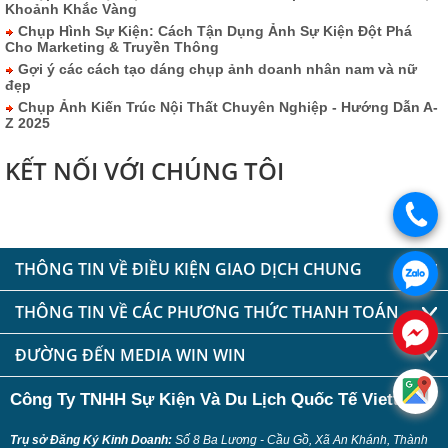
Khoảnh Khắc Vàng
Chụp Hình Sự Kiện: Cách Tận Dụng Ảnh Sự Kiện Đột Phá
Cho Marketing & Truyền Thông
Gợi ý các cách tạo dáng chụp ảnh doanh nhân nam và nữ
đẹp
Chụp Ảnh Kiến Trúc Nội Thất Chuyên Nghiệp - Hướng Dẫn A-
Z 2025
KẾT NỐI VỚI CHÚNG TÔI
THÔNG TIN VỀ ĐIỀU KIỆN GIAO DỊCH CHUNG
THÔNG TIN VỀ CÁC PHƯƠNG THỨC THANH TOÁN
ĐƯỜNG ĐẾN MEDIA WIN WIN
Công Ty TNHH Sự Kiện Và Du Lịch Quốc Tế Viettadi
Trụ sở Đăng Ký Kinh Doanh:
Số 8 Ba Lương - Cầu Gồ, Xã An Khánh, Thành