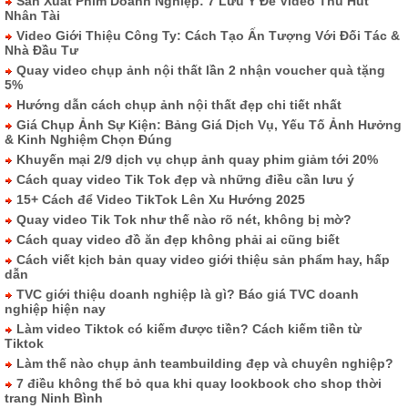
Sản Xuất Phim Doanh Nghiệp: 7 Lưu Ý Để Video Thu Hút
Nhân Tài
Video Giới Thiệu Công Ty: Cách Tạo Ấn Tượng Với Đối Tác &
Nhà Đầu Tư
Quay video chụp ảnh nội thất lần 2 nhận voucher quà tặng
5%
Hướng dẫn cách chụp ảnh nội thất đẹp chi tiết nhất
Giá Chụp Ảnh Sự Kiện: Bảng Giá Dịch Vụ, Yếu Tố Ảnh Hưởng
& Kinh Nghiệm Chọn Đúng
Khuyến mại 2/9 dịch vụ chụp ảnh quay phim giảm tới 20%
Cách quay video Tik Tok đẹp và những điều cần lưu ý
15+ Cách để Video TikTok Lên Xu Hướng 2025
Quay video Tik Tok như thế nào rõ nét, không bị mờ?
Cách quay video đồ ăn đẹp không phải ai cũng biết
Cách viết kịch bản quay video giới thiệu sản phẩm hay, hấp
dẫn
TVC giới thiệu doanh nghiệp là gì? Báo giá TVC doanh
nghiệp hiện nay
Làm video Tiktok có kiếm được tiền? Cách kiếm tiền từ
Tiktok
Làm thế nào chụp ảnh teambuilding đẹp và chuyên nghiệp?
7 điều không thể bỏ qua khi quay lookbook cho shop thời
trang Ninh Bình