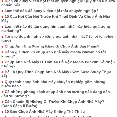
Dịch vụ quay video nội thất chuyên nghiệp: Quy trình 6 bước
chuẩn hóa
Làm thế nào để quay video nội thất chuyên nghiệp?
15 Câu Hỏi Cần Hỏi Trước Khi Thuê Dịch Vụ Chụp Ảnh Nhà
Máy
Làm thế nào để tận dụng hình ảnh nhà máy hiệu quả trong
marketing?
Tại sao doanh nghiệp cần chụp ảnh nhà máy? (5 lợi ích chiến
lược)
Chụp Ảnh Nhà Xưởng Khác Gì Chụp Ảnh Sản Phẩm?
Đánh giá dịch vụ chụp ảnh nhà máy media winwin có tốt
không?
Chụp Ảnh Nhà Máy Ở Tỉnh Xa Hà Nội: Media WinWin Có Nhận
Không?
Hé Lộ Quy Trình Chụp Ảnh Nhà Máy (Kèm Case Study Thực
Tế)
Quy trình chụp ảnh nhà máy chuyên nghiệp gồm những
bước nào?
Có những phong cách chụp ảnh nhà xưởng nào đang dẫn
đầu xu hướng?
Cần Chuẩn Bị Những Gì Trước Khi Chụp Ảnh Nhà Máy?
(Danh Sách 5 Bước)
10 Góc Chụp Ảnh Nhà Máy Không Thể Thiếu