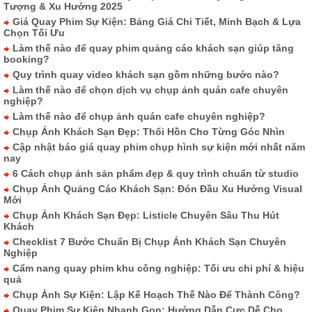
Tượng & Xu Hướng 2025
Giá Quay Phim Sự Kiện: Bảng Giá Chi Tiết, Minh Bạch & Lựa
Chọn Tối Ưu
Làm thế nào để quay phim quảng cáo khách sạn giúp tăng
booking?
Quy trình quay video khách sạn gồm những bước nào?
Làm thế nào để chọn dịch vụ chụp ảnh quán cafe chuyên
nghiệp?
Làm thế nào để chụp ảnh quán cafe chuyên nghiệp?
Chụp Ảnh Khách Sạn Đẹp: Thổi Hồn Cho Từng Góc Nhìn
Cập nhật báo giá quay phim chụp hình sự kiện mới nhất năm
nay
6 Cách chụp ảnh sản phẩm đẹp & quy trình chuẩn từ studio
Chụp Ảnh Quảng Cáo Khách Sạn: Đón Đầu Xu Hướng Visual
Mới
Chụp Ảnh Khách Sạn Đẹp: Listicle Chuyên Sâu Thu Hút
Khách
Checklist 7 Bước Chuẩn Bị Chụp Ảnh Khách Sạn Chuyên
Nghiệp
Cẩm nang quay phim khu công nghiệp: Tối ưu chi phí & hiệu
quả
Chụp Ảnh Sự Kiện: Lập Kế Hoạch Thế Nào Để Thành Công?
Quay Phim Sự Kiện Nhanh Gọn: Hướng Dẫn Cực Dễ Cho