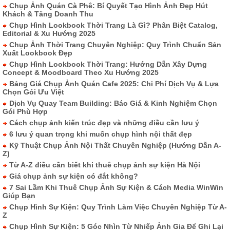
Chụp Ảnh Quán Cà Phê: Bí Quyết Tạo Hình Ảnh Đẹp Hút
Khách & Tăng Doanh Thu
Chụp Hình Lookbook Thời Trang Là Gì? Phân Biệt Catalog,
Editorial & Xu Hướng 2025
Chụp Ảnh Thời Trang Chuyên Nghiệp: Quy Trình Chuẩn Sản
Xuất Lookbook Đẹp
Chụp Hình Lookbook Thời Trang: Hướng Dẫn Xây Dựng
Concept & Moodboard Theo Xu Hướng 2025
Bảng Giá Chụp Ảnh Quán Cafe 2025: Chi Phí Dịch Vụ & Lựa
Chọn Gói Ưu Việt
Dịch Vụ Quay Team Building: Báo Giá & Kinh Nghiệm Chọn
Gói Phù Hợp
Cách chụp ảnh kiến trúc đẹp và những điều cần lưu ý
6 lưu ý quan trọng khi muốn chụp hình nội thất đẹp
Kỹ Thuật Chụp Ảnh Nội Thất Chuyên Nghiệp (Hướng Dẫn A-
Z)
Từ A-Z điều cần biết khi thuê chụp ảnh sự kiện Hà Nội
Giá chụp ảnh sự kiện có đắt không?
7 Sai Lầm Khi Thuê Chụp Ảnh Sự Kiện & Cách Media WinWin
Giúp Bạn
Chụp Hình Sự Kiện: Quy Trình Làm Việc Chuyên Nghiệp Từ A-
Z
Chụp Hình Sự Kiện: 5 Góc Nhìn Từ Nhiếp Ảnh Gia Để Ghi Lại