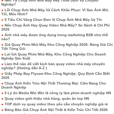
Nên Tự Chụp Ảnh Nhà Máy Hay Thuê Dịch Vụ Chuyên
Nghiệp?
Lỗi Chụp Ảnh Nhà Máy Và Cách Khắc Phục: Vì Sao Ảnh Mờ,
Tối, Méo Hình?
5 Tiêu Chí Vàng Chọn Đơn Vị Chụp Ảnh Nhà Máy Uy Tín
Nên Chụp Ảnh Hay Quay Video Nhà Máy? So Sánh & Chi Phí
2026
Ảnh nhà máy được ứng dụng trong marketing B2B như thế
nào?
Giá Quay Phim Nhà Máy Khu Công Nghiệp 2026: Bảng Giá Chi
Tiết Từng Gói
Lợi Ích Quay Phim Nhà Máy, Khu Công Nghiệp Cho Doanh
Nghiệp Sản Xuất
Làm thế nào để viết kịch bản quay video nhà máy chuyên
nghiệp? (Hướng dẫn A-Z )
Giấy Phép Bay Flycam Khu Công Nghiệp: Quy Định Cần Biết
2026
Chụp Ảnh Kiến Trúc Nội Thất Thương Mại: Cẩm Nang Cho
Doanh Nghiệp
5 Lý do Media Win Win là công ty làm phim doanh nghiệp HN
Quay video giới thiệu nhà hàng, quán ăn top HN
TOP dịch vụ quay video theo yêu cầu chuyên nghiệp giá rẻ
Bảng Báo Giá Chụp Ảnh Nội Thất & Kiến Trúc Chi Tiết 2026