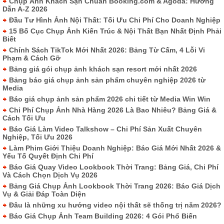
Chụp Ảnh Khách Sạn Chuẩn Booking.com & Agoda: Hướng
Dẫn A-Z 2026
Đầu Tư Hình Ảnh Nội Thất: Tối Ưu Chi Phí Cho Doanh Nghiệp
15 Bố Cục Chụp Ảnh Kiến Trúc & Nội Thất Bạn Nhất Định Phải
Biết
Chính Sách TikTok Mới Nhất 2026: Bảng Từ Cấm, 4 Lỗi Vi
Phạm & Cách Gỡ
Bảng giá gói chụp ảnh khách sạn resort mới nhất 2026
Bảng báo giá chụp ảnh sản phẩm chuyên nghiệp 2026 từ
Media
Báo giá chụp ảnh sản phẩm 2026 chi tiết từ Media Win Win
Chi Phí Chụp Ảnh Nhà Hàng 2026 Là Bao Nhiêu? Bảng Giá &
Cách Tối Ưu
Báo Giá Làm Video Talkshow – Chi Phí Sản Xuất Chuyên
Nghiệp, Tối Ưu 2026
Làm Phim Giới Thiệu Doanh Nghiệp: Báo Giá Mới Nhất 2026 &
Yếu Tố Quyết Định Chi Phí
Báo Giá Quay Video Lookbook Thời Trang: Bảng Giá, Chi Phí
Và Cách Chọn Dịch Vụ 2026
Bảng Giá Chụp Ảnh Lookbook Thời Trang 2026: Báo Giá Dịch
Vụ & Giải Đáp Toàn Diện
Đâu là những xu hướng video nội thất sẽ thống trị năm 2026?
Báo Giá Chụp Ảnh Team Building 2026: 4 Gói Phổ Biến