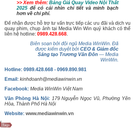
>> Xem thêm:
Bảng Giá Quay Video Nội Thất
2025
để có cái nhìn chi tiết và minh bạch
hơn về chi phí.
Để nhận được hỗ trợ tư vấn trực tiếp các ưu đãi và dịch vụ
quay phim, chụp ảnh tại Media Win Win quý khách có thể
liên hệ hotline:
0989.428.668
.
Biên soạn bởi đội ngũ Media WinWin. Đã
được kiểm duyệt bởi
CEO & Giám đốc
Sáng tạo Trương Văn Đôn
— Media
WinWin.
Hotline: 0989.428.668 - 0969.890.981
Email:
kinhdoanh@mediawinwin.vn
Facebook:
Media WinWin Việt Nam
Văn Phòng Hà Nội
:
179 Nguyễn Ngọc Vũ, Phường Yên
Hòa, Thành Phố Hà Nội
Website:
www.mediawinwin.vn