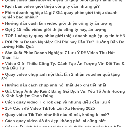
Kịch bản video giới thiệu công ty cần những gì?
Phim doanh nghiệp là gì? Giá quay phim giới thiệu doanh
nghiệp bao nhiêu?
Hướng dẫn cách làm video giới thiệu công ty ấn tượng
Gợi ý 15 mẫu video giới thiệu công ty hay, ấn tượng
TOP 1 công ty quay phim giới thiệu doanh nghiệp uy tín ở HN
ROI Phim Doanh Nghiệp: Chi Phí hay Đầu Tư? Hướng Dẫn Đo
Lường Hiệu Quả
Sản Xuất Phim Doanh Nghiệp: 7 Lưu Ý Để Video Thu Hút
Nhân Tài
Video Giới Thiệu Công Ty: Cách Tạo Ấn Tượng Với Đối Tác &
Nhà Đầu Tư
Quay video chụp ảnh nội thất lần 2 nhận voucher quà tặng
5%
Hướng dẫn cách chụp ảnh nội thất đẹp chi tiết nhất
Giá Chụp Ảnh Sự Kiện: Bảng Giá Dịch Vụ, Yếu Tố Ảnh Hưởng
& Kinh Nghiệm Chọn Đúng
Cách quay video Tik Tok đẹp và những điều cần lưu ý
15+ Cách để Video TikTok Lên Xu Hướng 2025
Quay video Tik Tok như thế nào rõ nét, không bị mờ?
Cách quay video đồ ăn đẹp không phải ai cũng biết
Cách viết kịch bản quay video giới thiệu sản phẩm hay, hấp