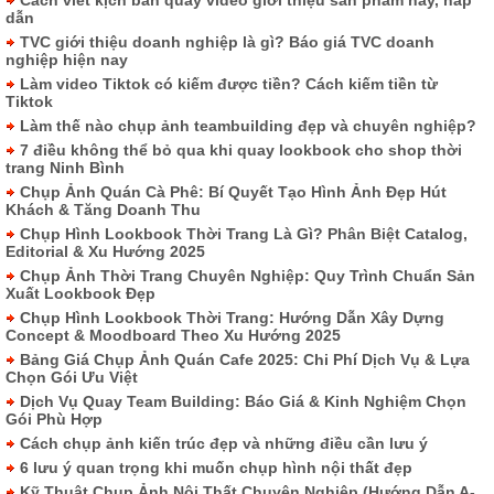
dẫn
TVC giới thiệu doanh nghiệp là gì? Báo giá TVC doanh
nghiệp hiện nay
Làm video Tiktok có kiếm được tiền? Cách kiếm tiền từ
Tiktok
Làm thế nào chụp ảnh teambuilding đẹp và chuyên nghiệp?
7 điều không thể bỏ qua khi quay lookbook cho shop thời
trang Ninh Bình
Chụp Ảnh Quán Cà Phê: Bí Quyết Tạo Hình Ảnh Đẹp Hút
Khách & Tăng Doanh Thu
Chụp Hình Lookbook Thời Trang Là Gì? Phân Biệt Catalog,
Editorial & Xu Hướng 2025
Chụp Ảnh Thời Trang Chuyên Nghiệp: Quy Trình Chuẩn Sản
Xuất Lookbook Đẹp
Chụp Hình Lookbook Thời Trang: Hướng Dẫn Xây Dựng
Concept & Moodboard Theo Xu Hướng 2025
Bảng Giá Chụp Ảnh Quán Cafe 2025: Chi Phí Dịch Vụ & Lựa
Chọn Gói Ưu Việt
Dịch Vụ Quay Team Building: Báo Giá & Kinh Nghiệm Chọn
Gói Phù Hợp
Cách chụp ảnh kiến trúc đẹp và những điều cần lưu ý
6 lưu ý quan trọng khi muốn chụp hình nội thất đẹp
Kỹ Thuật Chụp Ảnh Nội Thất Chuyên Nghiệp (Hướng Dẫn A-