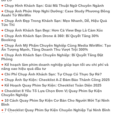
Chụp Hình Khách Sạn: Giải Mã Thuật Ngữ Chuyên Ngành
Chụp Ảnh Phức Hợp Nghỉ Dưỡng: Case Study Phương Đông
Asahi Từ WinWin
Chụp Ảnh Đẹp Trong Khách Sạn: Mẹo Nhanh, Dễ, Hiệu Quả
Tức Thì
Chụp Ảnh Khách Sạn Đẹp: Hơn Cả View Đẹp Là Cảm Xúc
Chụp Ảnh Khách Sạn Drone & 360: Bí Quyết Tăng 30%
Booking
Chụp Ảnh Mỹ Phẩm Chuyên Nghiệp Cùng Media WinWin: Tạo
Ấn Tượng Mạnh, Tăng Doanh Thu Vượt Trội 300%
Chụp Ảnh Khách Sạn Chuyên Nghiệp: Bí Quyết Tăng Đặt
Phòng
Kế hoạch làm phim doanh nghiệp giúp bạn tối ưu chi phí và
nâng cao hiệu quả đầu tư
Chi Phí Chụp Ảnh Khách Sạn: Tự Chụp Có Thực Sự Rẻ?
Chụp Ảnh Sự Kiện: Checklist A-Z Đảm Bảo Thành Công 2025
Kế Hoạch Quay Phim Sự Kiện: Checklist Toàn Diện 2025
Checklist 8 Yếu Tố Lựa Chọn Đơn Vị Quay Phim Sự Kiện
Chuyên Nghiệp
10 Cách Quay Phim Sự Kiện Cơ Bản Cho Người Mới Tại Ninh
Bình
7 Checklist Quay Phim Sự Kiện Chuyên Nghiệp Tại Ninh Bình