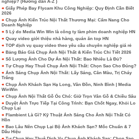
nghiệp? (Hướng dẫn A-Z )
Giấy Phép Bay Flycam Khu Công Nghiệp: Quy Định Cần Biết
2026
Chụp Ảnh Kiến Trúc Nội Thất Thương Mại: Cẩm Nang Cho
Doanh Nghiệp
5 Lý do Media Win Win là công ty làm phim doanh nghiệp HN
Quay video giới thiệu nhà hàng, quán ăn top HN
TOP dịch vụ quay video theo yêu cầu chuyên nghiệp giá rẻ
Bảng Báo Giá Chụp Ảnh Nội Thất & Kiến Trúc Chi Tiết 2026
Số Lượng Ảnh Cho Dự Án Nội Thất: Bao Nhiêu Là Đủ?
Tự Chụp Hay Thuê Chụp Ảnh Nội Thất: Chọn Sao Cho Đúng?
Ánh Sáng Chụp Ảnh Nội Thất: Lấy Sáng, Cân Màu, Trị Cháy
Trắng
Chụp Ảnh Khách Sạn Hạ Long, Vân Đồn, Ninh Bình | Media
WinWin
Chụp Ảnh Nội Thất Gỗ Óc Chó: Giữ Trọn Vân Gỗ & Chiều Sâu
Duyệt Ảnh Trực Tiếp Tại Công Trình: Bạn Chốt Ngay, Khỏi Lo
Chụp Lại
Flambient Là Gì? Kỹ Thuật Ánh Sáng Cho Ảnh Nội Thất Có
Hồn
Bao Lâu Nên Chụp Lại Bộ Ảnh Khách Sạn? Mốc Chuẩn & 7
Dấu Hiệu
Tự Chụp Hay Thuê Dịch Vụ Chụp Ảnh Khách Sạn: Chọn Sao