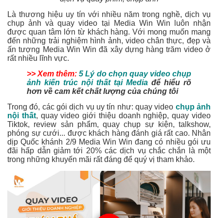
Là thương hiệu uy tín với nhiều năm trong nghề, dịch vụ
chụp ảnh và quay video tại Media Win Win luôn nhận
được quan tâm lớn từ khách hàng. Với mong muốn mang
đến những trải nghiệm hình ảnh, video chân thực, đẹp và
ấn tượng Media Win Win đã xây dựng hàng trăm video ở
rất nhiều lĩnh vực.
>> Xem thêm:
5 Lý do chọn quay video chụp
ảnh kiến trúc nội thất tại Media
để hiểu rõ
hơn về cam kết chất lượng của chúng tôi
Trong đó, các gói dịch vụ uy tín như: quay video
chụp ảnh
nội thất
, quay video giới thiệu doanh nghiệp, quay video
Tiktok, review sản phẩm, quay chụp sự kiện, talkshow,
phóng sự cưới... được khách hàng đánh giá rất cao. Nhân
dịp Quốc khánh 2/9 Media Win Win đang có nhiều gói ưu
đãi hấp dẫn giảm tới 20% các dịch vụ chắc chắn là một
trong những khuyến mãi rất đáng để quý vị tham khảo.