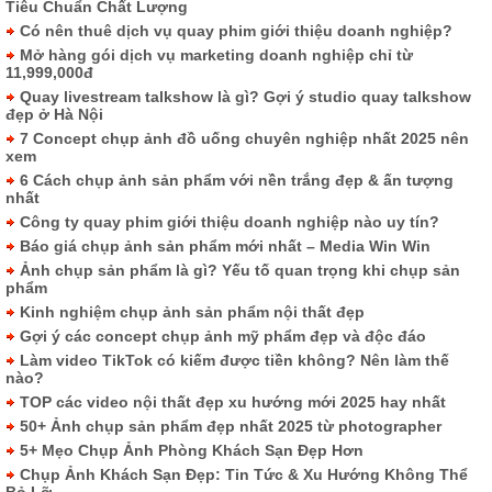
Tiêu Chuẩn Chất Lượng
Có nên thuê dịch vụ quay phim giới thiệu doanh nghiệp?
Mở hàng gói dịch vụ marketing doanh nghiệp chỉ từ
11,999,000đ
Quay livestream talkshow là gì? Gợi ý studio quay talkshow
đẹp ở Hà Nội
7 Concept chụp ảnh đồ uống chuyên nghiệp nhất 2025 nên
xem
6 Cách chụp ảnh sản phẩm với nền trắng đẹp & ấn tượng
nhất
Công ty quay phim giới thiệu doanh nghiệp nào uy tín?
Báo giá chụp ảnh sản phẩm mới nhất – Media Win Win
Ảnh chụp sản phẩm là gì? Yếu tố quan trọng khi chụp sản
phẩm
Kinh nghiệm chụp ảnh sản phẩm nội thất đẹp
Gợi ý các concept chụp ảnh mỹ phẩm đẹp và độc đáo
Làm video TikTok có kiếm được tiền không? Nên làm thế
nào?
TOP các video nội thất đẹp xu hướng mới 2025 hay nhất
50+ Ảnh chụp sản phẩm đẹp nhất 2025 từ photographer
5+ Mẹo Chụp Ảnh Phòng Khách Sạn Đẹp Hơn
Chụp Ảnh Khách Sạn Đẹp: Tin Tức & Xu Hướng Không Thể
Bỏ Lỡ