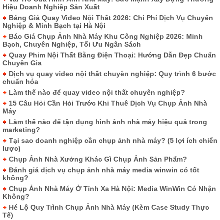
Hiệu Doanh Nghiệp Sản Xuất
Bảng Giá Quay Video Nội Thất 2026: Chi Phí Dịch Vụ Chuyên
Nghiệp & Minh Bạch tại Hà Nội
Báo Giá Chụp Ảnh Nhà Máy Khu Công Nghiệp 2026: Minh
Bạch, Chuyên Nghiệp, Tối Ưu Ngân Sách
Quay Phim Nội Thất Bằng Điện Thoại: Hướng Dẫn Đẹp Chuẩn
Chuyên Gia
Dịch vụ quay video nội thất chuyên nghiệp: Quy trình 6 bước
chuẩn hóa
Làm thế nào để quay video nội thất chuyên nghiệp?
15 Câu Hỏi Cần Hỏi Trước Khi Thuê Dịch Vụ Chụp Ảnh Nhà
Máy
Làm thế nào để tận dụng hình ảnh nhà máy hiệu quả trong
marketing?
Tại sao doanh nghiệp cần chụp ảnh nhà máy? (5 lợi ích chiến
lược)
Chụp Ảnh Nhà Xưởng Khác Gì Chụp Ảnh Sản Phẩm?
Đánh giá dịch vụ chụp ảnh nhà máy media winwin có tốt
không?
Chụp Ảnh Nhà Máy Ở Tỉnh Xa Hà Nội: Media WinWin Có Nhận
Không?
Hé Lộ Quy Trình Chụp Ảnh Nhà Máy (Kèm Case Study Thực
Tế)