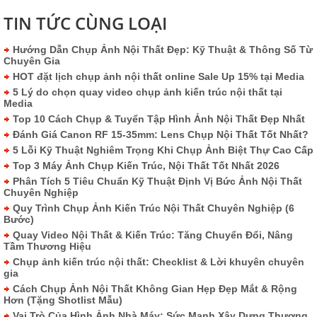
TIN TỨC CÙNG LOẠI
Hướng Dẫn Chụp Ảnh Nội Thất Đẹp: Kỹ Thuật & Thông Số Từ
Chuyên Gia
HOT đặt lịch chụp ảnh nội thất online Sale Up 15% tại Media
5 Lý do chọn quay video chụp ảnh kiến trúc nội thất tại
Media
Top 10 Cách Chụp & Tuyển Tập Hình Ảnh Nội Thất Đẹp Nhất
Đánh Giá Canon RF 15-35mm: Lens Chụp Nội Thất Tốt Nhất?
5 Lỗi Kỹ Thuật Nghiêm Trọng Khi Chụp Ảnh Biệt Thự Cao Cấp
Top 3 Máy Ảnh Chụp Kiến Trúc, Nội Thất Tốt Nhất 2026
Phân Tích 5 Tiêu Chuẩn Kỹ Thuật Định Vị Bức Ảnh Nội Thất
Chuyên Nghiệp
Quy Trình Chụp Ảnh Kiến Trúc Nội Thất Chuyên Nghiệp (6
Bước)
Quay Video Nội Thất & Kiến Trúc: Tăng Chuyển Đổi, Nâng
Tầm Thương Hiệu
Chụp ảnh kiến trúc nội thất: Checklist & Lời khuyên chuyên
gia
Cách Chụp Ảnh Nội Thất Không Gian Hẹp Đẹp Mắt & Rộng
Hơn (Tặng Shotlist Mẫu)
Vai Trò Của Hình Ảnh Nhà Máy: Sức Mạnh Xây Dựng Thương