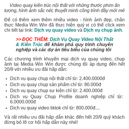
Video quay kiến trúc nội thất với những thước phim ấn
tượng, hình ảnh sắc nét, thuyết minh công trình đầy mới mẻ
Để có thểm xem thêm nhiều video - hình ảnh đẹp, chân
thực Media Win Win đã thực hiện quý vị có thể click xem
chi tiết tại link:
Dịch vụ quay video
và
Dịch vụ chụp ảnh
.
>> ĐỌC THÊM:
Dịch Vụ Quay Video Nội Thất
& Kiến Trúc
để khám phá quy trình chuyên
nghiệp và các dự án tiêu biểu của chúng tôi
Các chương trình khuyến mại dịch vụ quay video, chụp
ảnh tại Media Win Win được chúng tôi áp dụng đến hết
20/9 với nhiều ưu đãi hấp dẫn:
Dịch vụ quay chụp nội thất chỉ từ: 2.400.0000đ
Dịch vụ quay chụp sản phẩm chỉ từ: 80.000đ
Dịch vụ quay chụp sự kiện chỉ từ: 2.400.000đ
Dịch vụ Quay Chụp Profile doanh nghiệp chỉ từ:
6.0000.000đ
Dịch vụ quay video tiktok chỉ từ: 800.000đ....
Và rất nhiều ưu đãi hấp dẫn khác đến hết 20/9 quý khách
đừng bỏ lỡ cơ hội hấp dẫn này nhé!