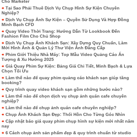
Cho Marketer
Tại Sao Phải Thuê Dịch Vụ Chụp Hình Sự Kiện Chuyên
Nghiệp?
Dịch Vụ Chụp Ảnh Sự Kiện – Quyền Sử Dụng Và Hợp Đồng
Minh Bạch CFD
Quay Video Thời Trang: Hướng Dẫn Từ Lookbook Đến
Fashion Film Cho Chủ Shop
Dịch Vụ Chụp Ảnh Khách Sạn: Xây Dựng Quy Chuẩn, Làm
Mới Hình Ảnh & Quản Lý Thư Viện Ảnh Đẳng Cấp
Phim Giới Thiệu Nhà Máy: Top Mẫu Video Quảng Cáo Ấn
Tượng & Xu Hướng 2025
Giá Quay Phim Sự Kiện: Bảng Giá Chi Tiết, Minh Bạch & Lựa
Chọn Tối Ưu
Làm thế nào để quay phim quảng cáo khách sạn giúp tăng
booking?
Quy trình quay video khách sạn gồm những bước nào?
Làm thế nào để chọn dịch vụ chụp ảnh quán cafe chuyên
nghiệp?
Làm thế nào để chụp ảnh quán cafe chuyên nghiệp?
Chụp Ảnh Khách Sạn Đẹp: Thổi Hồn Cho Từng Góc Nhìn
Cập nhật báo giá quay phim chụp hình sự kiện mới nhất năm
nay
6 Cách chụp ảnh sản phẩm đẹp & quy trình chuẩn từ studio