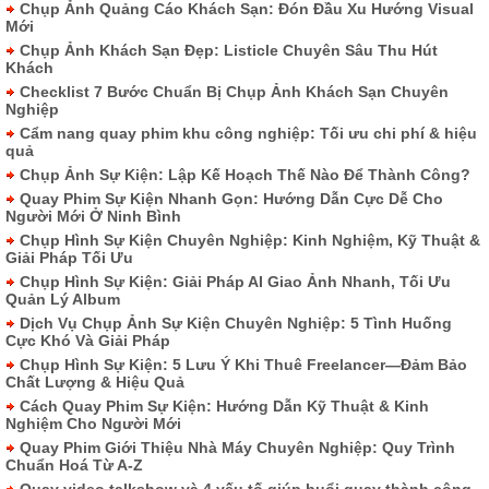
Chụp Ảnh Quảng Cáo Khách Sạn: Đón Đầu Xu Hướng Visual
Mới
Chụp Ảnh Khách Sạn Đẹp: Listicle Chuyên Sâu Thu Hút
Khách
Checklist 7 Bước Chuẩn Bị Chụp Ảnh Khách Sạn Chuyên
Nghiệp
Cẩm nang quay phim khu công nghiệp: Tối ưu chi phí & hiệu
quả
Chụp Ảnh Sự Kiện: Lập Kế Hoạch Thế Nào Để Thành Công?
Quay Phim Sự Kiện Nhanh Gọn: Hướng Dẫn Cực Dễ Cho
Người Mới Ở Ninh Bình
Chụp Hình Sự Kiện Chuyên Nghiệp: Kinh Nghiệm, Kỹ Thuật &
Giải Pháp Tối Ưu
Chụp Hình Sự Kiện: Giải Pháp AI Giao Ảnh Nhanh, Tối Ưu
Quản Lý Album
Dịch Vụ Chụp Ảnh Sự Kiện Chuyên Nghiệp: 5 Tình Huống
Cực Khó Và Giải Pháp
Chụp Hình Sự Kiện: 5 Lưu Ý Khi Thuê Freelancer—Đảm Bảo
Chất Lượng & Hiệu Quả
Cách Quay Phim Sự Kiện: Hướng Dẫn Kỹ Thuật & Kinh
Nghiệm Cho Người Mới
Quay Phim Giới Thiệu Nhà Máy Chuyên Nghiệp: Quy Trình
Chuẩn Hoá Từ A-Z
Quay video talkshow và 4 yếu tố giúp buổi quay thành công