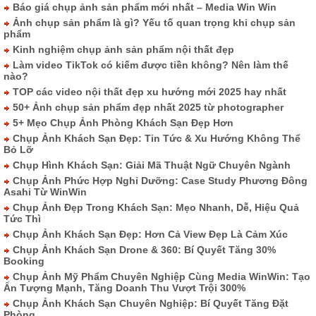
Báo giá chụp ảnh sản phẩm mới nhất – Media Win Win
Ảnh chụp sản phẩm là gì? Yếu tố quan trọng khi chụp sản
phẩm
Kinh nghiệm chụp ảnh sản phẩm nội thất đẹp
Làm video TikTok có kiếm được tiền không? Nên làm thế
nào?
TOP các video nội thất đẹp xu hướng mới 2025 hay nhất
50+ Ảnh chụp sản phẩm đẹp nhất 2025 từ photographer
5+ Mẹo Chụp Ảnh Phòng Khách Sạn Đẹp Hơn
Chụp Ảnh Khách Sạn Đẹp: Tin Tức & Xu Hướng Không Thể
Bỏ Lỡ
Chụp Hình Khách Sạn: Giải Mã Thuật Ngữ Chuyên Ngành
Chụp Ảnh Phức Hợp Nghỉ Dưỡng: Case Study Phương Đông
Asahi Từ WinWin
Chụp Ảnh Đẹp Trong Khách Sạn: Mẹo Nhanh, Dễ, Hiệu Quả
Tức Thì
Chụp Ảnh Khách Sạn Đẹp: Hơn Cả View Đẹp Là Cảm Xúc
Chụp Ảnh Khách Sạn Drone & 360: Bí Quyết Tăng 30%
Booking
Chụp Ảnh Mỹ Phẩm Chuyên Nghiệp Cùng Media WinWin: Tạo
Ấn Tượng Mạnh, Tăng Doanh Thu Vượt Trội 300%
Chụp Ảnh Khách Sạn Chuyên Nghiệp: Bí Quyết Tăng Đặt
Phòng