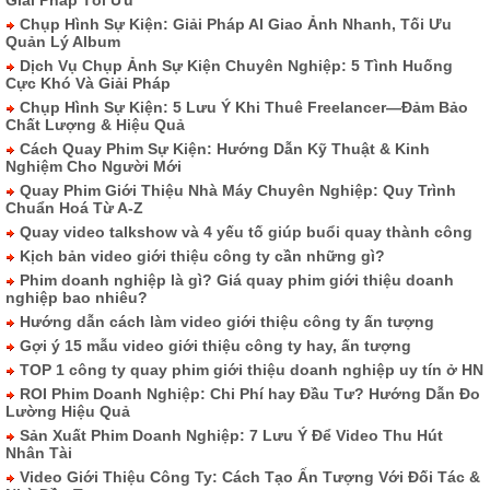
Giải Pháp Tối Ưu
Chụp Hình Sự Kiện: Giải Pháp AI Giao Ảnh Nhanh, Tối Ưu
Quản Lý Album
Dịch Vụ Chụp Ảnh Sự Kiện Chuyên Nghiệp: 5 Tình Huống
Cực Khó Và Giải Pháp
Chụp Hình Sự Kiện: 5 Lưu Ý Khi Thuê Freelancer—Đảm Bảo
Chất Lượng & Hiệu Quả
Cách Quay Phim Sự Kiện: Hướng Dẫn Kỹ Thuật & Kinh
Nghiệm Cho Người Mới
Quay Phim Giới Thiệu Nhà Máy Chuyên Nghiệp: Quy Trình
Chuẩn Hoá Từ A-Z
Quay video talkshow và 4 yếu tố giúp buổi quay thành công
Kịch bản video giới thiệu công ty cần những gì?
Phim doanh nghiệp là gì? Giá quay phim giới thiệu doanh
nghiệp bao nhiêu?
Hướng dẫn cách làm video giới thiệu công ty ấn tượng
Gợi ý 15 mẫu video giới thiệu công ty hay, ấn tượng
TOP 1 công ty quay phim giới thiệu doanh nghiệp uy tín ở HN
ROI Phim Doanh Nghiệp: Chi Phí hay Đầu Tư? Hướng Dẫn Đo
Lường Hiệu Quả
Sản Xuất Phim Doanh Nghiệp: 7 Lưu Ý Để Video Thu Hút
Nhân Tài
Video Giới Thiệu Công Ty: Cách Tạo Ấn Tượng Với Đối Tác &