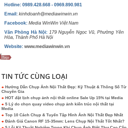
Hotline: 0989.428.668 - 0969.890.981
Email:
kinhdoanh@mediawinwin.vn
Facebook:
Media WinWin Việt Nam
Văn Phòng Hà Nội
:
179 Nguyễn Ngọc Vũ, Phường Yên
Hòa, Thành Phố Hà Nội
Website:
www.mediawinwin.vn
TIN TỨC CÙNG LOẠI
Hướng Dẫn Chụp Ảnh Nội Thất Đẹp: Kỹ Thuật & Thông Số Từ
Chuyên Gia
HOT đặt lịch chụp ảnh nội thất online Sale Up 15% tại Media
5 Lý do chọn quay video chụp ảnh kiến trúc nội thất tại
Media
Top 10 Cách Chụp & Tuyển Tập Hình Ảnh Nội Thất Đẹp Nhất
Đánh Giá Canon RF 15-35mm: Lens Chụp Nội Thất Tốt Nhất?
5 Lỗi Kỹ Thuật Nghiêm Trọng Khi Chụp Ảnh Biệt Thự Cao Cấp