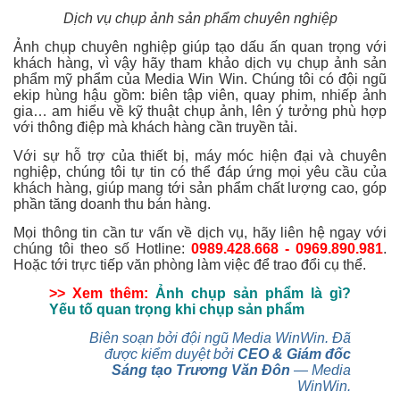
Dịch vụ chụp ảnh sản phẩm chuyên nghiệp
Ảnh chụp chuyên nghiệp giúp tạo dấu ấn quan trọng với
khách hàng, vì vậy hãy tham khảo dịch vụ chụp ảnh sản
phẩm mỹ phẩm của Media Win Win. Chúng tôi có đội ngũ
ekip hùng hậu gồm: biên tập viên, quay phim, nhiếp ảnh
gia… am hiểu về kỹ thuật chụp ảnh, lên ý tưởng phù hợp
với thông điệp mà khách hàng cần truyền tải.
Với sự hỗ trợ của thiết bị, máy móc hiện đại và chuyên
nghiệp, chúng tôi tự tin có thể đáp ứng mọi yêu cầu của
khách hàng, giúp mang tới sản phẩm chất lượng cao, góp
phần tăng doanh thu bán hàng.
Mọi thông tin cần tư vấn về dịch vụ, hãy liên hệ ngay với
chúng tôi theo số Hotline:
0989.428.668 - 0969.890.981
.
Hoặc tới trực tiếp văn phòng làm việc để trao đổi cụ thể.
>> Xem thêm:
Ảnh chụp sản phẩm là gì?
Yếu tố quan trọng khi chụp sản phẩm
Biên soạn bởi đội ngũ Media WinWin. Đã
được kiểm duyệt bởi
CEO & Giám đốc
Sáng tạo Trương Văn Đôn
— Media
WinWin.