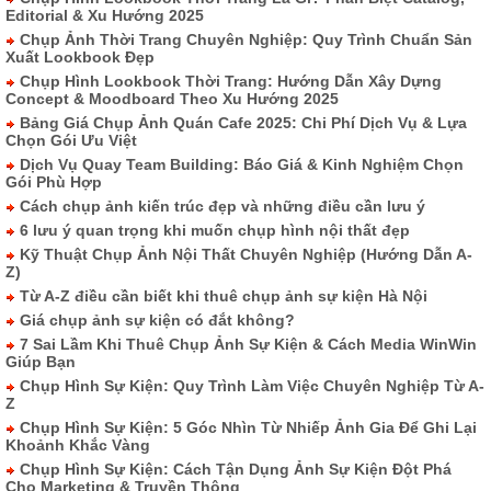
Editorial & Xu Hướng 2025
Chụp Ảnh Thời Trang Chuyên Nghiệp: Quy Trình Chuẩn Sản
Xuất Lookbook Đẹp
Chụp Hình Lookbook Thời Trang: Hướng Dẫn Xây Dựng
Concept & Moodboard Theo Xu Hướng 2025
Bảng Giá Chụp Ảnh Quán Cafe 2025: Chi Phí Dịch Vụ & Lựa
Chọn Gói Ưu Việt
Dịch Vụ Quay Team Building: Báo Giá & Kinh Nghiệm Chọn
Gói Phù Hợp
Cách chụp ảnh kiến trúc đẹp và những điều cần lưu ý
6 lưu ý quan trọng khi muốn chụp hình nội thất đẹp
Kỹ Thuật Chụp Ảnh Nội Thất Chuyên Nghiệp (Hướng Dẫn A-
Z)
Từ A-Z điều cần biết khi thuê chụp ảnh sự kiện Hà Nội
Giá chụp ảnh sự kiện có đắt không?
7 Sai Lầm Khi Thuê Chụp Ảnh Sự Kiện & Cách Media WinWin
Giúp Bạn
Chụp Hình Sự Kiện: Quy Trình Làm Việc Chuyên Nghiệp Từ A-
Z
Chụp Hình Sự Kiện: 5 Góc Nhìn Từ Nhiếp Ảnh Gia Để Ghi Lại
Khoảnh Khắc Vàng
Chụp Hình Sự Kiện: Cách Tận Dụng Ảnh Sự Kiện Đột Phá
Cho Marketing & Truyền Thông