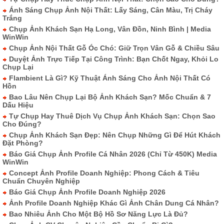
Ánh Sáng Chụp Ảnh Nội Thất: Lấy Sáng, Cân Màu, Trị Cháy
Trắng
Chụp Ảnh Khách Sạn Hạ Long, Vân Đồn, Ninh Bình | Media
WinWin
Chụp Ảnh Nội Thất Gỗ Óc Chó: Giữ Trọn Vân Gỗ & Chiều Sâu
Duyệt Ảnh Trực Tiếp Tại Công Trình: Bạn Chốt Ngay, Khỏi Lo
Chụp Lại
Flambient Là Gì? Kỹ Thuật Ánh Sáng Cho Ảnh Nội Thất Có
Hồn
Bao Lâu Nên Chụp Lại Bộ Ảnh Khách Sạn? Mốc Chuẩn & 7
Dấu Hiệu
Tự Chụp Hay Thuê Dịch Vụ Chụp Ảnh Khách Sạn: Chọn Sao
Cho Đúng?
Chụp Ảnh Khách Sạn Đẹp: Nên Chụp Những Gì Để Hút Khách
Đặt Phòng?
Báo Giá Chụp Ảnh Profile Cá Nhân 2026 (Chỉ Từ 450K) Media
WinWin
Concept Ảnh Profile Doanh Nghiệp: Phong Cách & Tiêu
Chuẩn Chuyên Nghiệp
Báo Giá Chụp Ảnh Profile Doanh Nghiệp 2026
Ảnh Profile Doanh Nghiệp Khác Gì Ảnh Chân Dung Cá Nhân?
Bao Nhiêu Ảnh Cho Một Bộ Hồ Sơ Năng Lực Là Đủ?