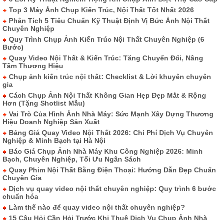
Top 3 Máy Ảnh Chụp Kiến Trúc, Nội Thất Tốt Nhất 2026
Phân Tích 5 Tiêu Chuẩn Kỹ Thuật Định Vị Bức Ảnh Nội Thất
Chuyên Nghiệp
Quy Trình Chụp Ảnh Kiến Trúc Nội Thất Chuyên Nghiệp (6
Bước)
Quay Video Nội Thất & Kiến Trúc: Tăng Chuyển Đổi, Nâng
Tầm Thương Hiệu
Chụp ảnh kiến trúc nội thất: Checklist & Lời khuyên chuyên
gia
Cách Chụp Ảnh Nội Thất Không Gian Hẹp Đẹp Mắt & Rộng
Hơn (Tặng Shotlist Mẫu)
Vai Trò Của Hình Ảnh Nhà Máy: Sức Mạnh Xây Dựng Thương
Hiệu Doanh Nghiệp Sản Xuất
Bảng Giá Quay Video Nội Thất 2026: Chi Phí Dịch Vụ Chuyên
Nghiệp & Minh Bạch tại Hà Nội
Báo Giá Chụp Ảnh Nhà Máy Khu Công Nghiệp 2026: Minh
Bạch, Chuyên Nghiệp, Tối Ưu Ngân Sách
Quay Phim Nội Thất Bằng Điện Thoại: Hướng Dẫn Đẹp Chuẩn
Chuyên Gia
Dịch vụ quay video nội thất chuyên nghiệp: Quy trình 6 bước
chuẩn hóa
Làm thế nào để quay video nội thất chuyên nghiệp?
15 Câu Hỏi Cần Hỏi Trước Khi Thuê Dịch Vụ Chụp Ảnh Nhà