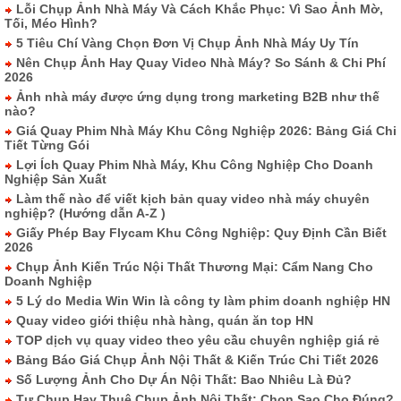
Lỗi Chụp Ảnh Nhà Máy Và Cách Khắc Phục: Vì Sao Ảnh Mờ,
Tối, Méo Hình?
5 Tiêu Chí Vàng Chọn Đơn Vị Chụp Ảnh Nhà Máy Uy Tín
Nên Chụp Ảnh Hay Quay Video Nhà Máy? So Sánh & Chi Phí
2026
Ảnh nhà máy được ứng dụng trong marketing B2B như thế
nào?
Giá Quay Phim Nhà Máy Khu Công Nghiệp 2026: Bảng Giá Chi
Tiết Từng Gói
Lợi Ích Quay Phim Nhà Máy, Khu Công Nghiệp Cho Doanh
Nghiệp Sản Xuất
Làm thế nào để viết kịch bản quay video nhà máy chuyên
nghiệp? (Hướng dẫn A-Z )
Giấy Phép Bay Flycam Khu Công Nghiệp: Quy Định Cần Biết
2026
Chụp Ảnh Kiến Trúc Nội Thất Thương Mại: Cẩm Nang Cho
Doanh Nghiệp
5 Lý do Media Win Win là công ty làm phim doanh nghiệp HN
Quay video giới thiệu nhà hàng, quán ăn top HN
TOP dịch vụ quay video theo yêu cầu chuyên nghiệp giá rẻ
Bảng Báo Giá Chụp Ảnh Nội Thất & Kiến Trúc Chi Tiết 2026
Số Lượng Ảnh Cho Dự Án Nội Thất: Bao Nhiêu Là Đủ?
Tự Chụp Hay Thuê Chụp Ảnh Nội Thất: Chọn Sao Cho Đúng?