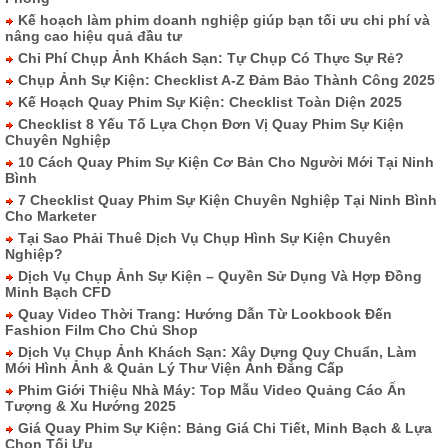
Kế hoạch làm phim doanh nghiệp giúp bạn tối ưu chi phí và
nâng cao hiệu quả đầu tư
Chi Phí Chụp Ảnh Khách Sạn: Tự Chụp Có Thực Sự Rẻ?
Chụp Ảnh Sự Kiện: Checklist A-Z Đảm Bảo Thành Công 2025
Kế Hoạch Quay Phim Sự Kiện: Checklist Toàn Diện 2025
Checklist 8 Yếu Tố Lựa Chọn Đơn Vị Quay Phim Sự Kiện
Chuyên Nghiệp
10 Cách Quay Phim Sự Kiện Cơ Bản Cho Người Mới Tại Ninh
Bình
7 Checklist Quay Phim Sự Kiện Chuyên Nghiệp Tại Ninh Bình
Cho Marketer
Tại Sao Phải Thuê Dịch Vụ Chụp Hình Sự Kiện Chuyên
Nghiệp?
Dịch Vụ Chụp Ảnh Sự Kiện – Quyền Sử Dụng Và Hợp Đồng
Minh Bạch CFD
Quay Video Thời Trang: Hướng Dẫn Từ Lookbook Đến
Fashion Film Cho Chủ Shop
Dịch Vụ Chụp Ảnh Khách Sạn: Xây Dựng Quy Chuẩn, Làm
Mới Hình Ảnh & Quản Lý Thư Viện Ảnh Đẳng Cấp
Phim Giới Thiệu Nhà Máy: Top Mẫu Video Quảng Cáo Ấn
Tượng & Xu Hướng 2025
Giá Quay Phim Sự Kiện: Bảng Giá Chi Tiết, Minh Bạch & Lựa
Chọn Tối Ưu