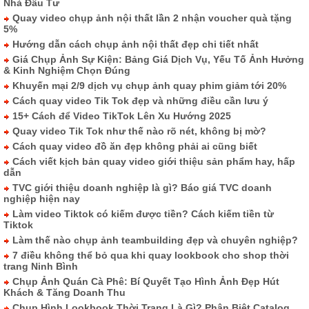
Nhà Đầu Tư
Quay video chụp ảnh nội thất lần 2 nhận voucher quà tặng
5%
Hướng dẫn cách chụp ảnh nội thất đẹp chi tiết nhất
Giá Chụp Ảnh Sự Kiện: Bảng Giá Dịch Vụ, Yếu Tố Ảnh Hưởng
& Kinh Nghiệm Chọn Đúng
Khuyến mại 2/9 dịch vụ chụp ảnh quay phim giảm tới 20%
Cách quay video Tik Tok đẹp và những điều cần lưu ý
15+ Cách để Video TikTok Lên Xu Hướng 2025
Quay video Tik Tok như thế nào rõ nét, không bị mờ?
Cách quay video đồ ăn đẹp không phải ai cũng biết
Cách viết kịch bản quay video giới thiệu sản phẩm hay, hấp
dẫn
TVC giới thiệu doanh nghiệp là gì? Báo giá TVC doanh
nghiệp hiện nay
Làm video Tiktok có kiếm được tiền? Cách kiếm tiền từ
Tiktok
Làm thế nào chụp ảnh teambuilding đẹp và chuyên nghiệp?
7 điều không thể bỏ qua khi quay lookbook cho shop thời
trang Ninh Bình
Chụp Ảnh Quán Cà Phê: Bí Quyết Tạo Hình Ảnh Đẹp Hút
Khách & Tăng Doanh Thu
Chụp Hình Lookbook Thời Trang Là Gì? Phân Biệt Catalog,