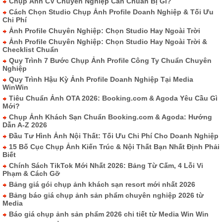
Chụp Ảnh CV Chuyên Nghiệp Cần Chuẩn Bị Gì?
Cách Chọn Studio Chụp Ảnh Profile Doanh Nghiệp & Tối Ưu
Chi Phí
Ảnh Profile Chuyên Nghiệp: Chọn Studio Hay Ngoài Trời
Ảnh Profile Chuyên Nghiệp: Chọn Studio Hay Ngoài Trời &
Checklist Chuẩn
Quy Trình 7 Bước Chụp Ảnh Profile Công Ty Chuẩn Chuyên
Nghiệp
Quy Trình Hậu Kỳ Ảnh Profile Doanh Nghiệp Tại Media
WinWin
Tiêu Chuẩn Ảnh OTA 2026: Booking.com & Agoda Yêu Cầu Gì
Mới?
Chụp Ảnh Khách Sạn Chuẩn Booking.com & Agoda: Hướng
Dẫn A-Z 2026
Đầu Tư Hình Ảnh Nội Thất: Tối Ưu Chi Phí Cho Doanh Nghiệp
15 Bố Cục Chụp Ảnh Kiến Trúc & Nội Thất Bạn Nhất Định Phải
Biết
Chính Sách TikTok Mới Nhất 2026: Bảng Từ Cấm, 4 Lỗi Vi
Phạm & Cách Gỡ
Bảng giá gói chụp ảnh khách sạn resort mới nhất 2026
Bảng báo giá chụp ảnh sản phẩm chuyên nghiệp 2026 từ
Media
Báo giá chụp ảnh sản phẩm 2026 chi tiết từ Media Win Win