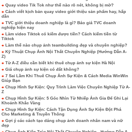
Quay video Tik Tok như thế nào rõ nét, không bị mờ?
Cách viết kịch bản quay video giới thiệu sản phẩm hay, hấp
dẫn
TVC giới thiệu doanh nghiệp là gì? Báo giá TVC doanh
nghiệp hiện nay
Làm video Tiktok có kiếm được tiền? Cách kiếm tiền từ
Tiktok
Làm thế nào chụp ảnh teambuilding đẹp và chuyên nghiệp?
Kỹ Thuật Chụp Ảnh Nội Thất Chuyên Nghiệp (Hướng Dẫn A-
Z)
Từ A-Z điều cần biết khi thuê chụp ảnh sự kiện Hà Nội
Giá chụp ảnh sự kiện có đắt không?
7 Sai Lầm Khi Thuê Chụp Ảnh Sự Kiện & Cách Media WinWin
Giúp Bạn
Chụp Hình Sự Kiện: Quy Trình Làm Việc Chuyên Nghiệp Từ A-
Z
Chụp Hình Sự Kiện: 5 Góc Nhìn Từ Nhiếp Ảnh Gia Để Ghi Lại
Khoảnh Khắc Vàng
Chụp Hình Sự Kiện: Cách Tận Dụng Ảnh Sự Kiện Đột Phá
Cho Marketing & Truyền Thông
Gợi ý các cách tạo dáng chụp ảnh doanh nhân nam và nữ
đẹp
Chụp Ảnh Kiến Trúc Nội Thất Chuyên Nghiệp - Hướng Dẫn A-