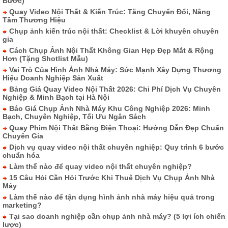
Bước)
Quay Video Nội Thất & Kiến Trúc: Tăng Chuyển Đổi, Nâng
Tầm Thương Hiệu
Chụp ảnh kiến trúc nội thất: Checklist & Lời khuyên chuyên
gia
Cách Chụp Ảnh Nội Thất Không Gian Hẹp Đẹp Mắt & Rộng
Hơn (Tặng Shotlist Mẫu)
Vai Trò Của Hình Ảnh Nhà Máy: Sức Mạnh Xây Dựng Thương
Hiệu Doanh Nghiệp Sản Xuất
Bảng Giá Quay Video Nội Thất 2026: Chi Phí Dịch Vụ Chuyên
Nghiệp & Minh Bạch tại Hà Nội
Báo Giá Chụp Ảnh Nhà Máy Khu Công Nghiệp 2026: Minh
Bạch, Chuyên Nghiệp, Tối Ưu Ngân Sách
Quay Phim Nội Thất Bằng Điện Thoại: Hướng Dẫn Đẹp Chuẩn
Chuyên Gia
Dịch vụ quay video nội thất chuyên nghiệp: Quy trình 6 bước
chuẩn hóa
Làm thế nào để quay video nội thất chuyên nghiệp?
15 Câu Hỏi Cần Hỏi Trước Khi Thuê Dịch Vụ Chụp Ảnh Nhà
Máy
Làm thế nào để tận dụng hình ảnh nhà máy hiệu quả trong
marketing?
Tại sao doanh nghiệp cần chụp ảnh nhà máy? (5 lợi ích chiến
lược)