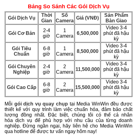
Bảng So Sánh Các Gói Dịch Vụ
Thời
Số
Sản Phẩm
Gói Dịch Vụ
Giá (VNĐ)
Gian
Camera
Bàn Giao
Video 3-4
2-4
1
Gói Cơ Bản
6,500,000
phút đã hậu
giờ
Camera
kỳ
Video 3-4
Gói Tiêu
6-8
1
8,500,000
phút đã hậu
Chuẩn
giờ
Camera
kỳ
Video 3-4
Gói Chuyên
2-4
2
11,500,000
phút đã hậu
Nghiệp
giờ
Camera
kỳ
Video 3-4
6-8
2
Gói Cao Cấp
15,500,000
phút đã hậu
giờ
Camera
kỳ
Mỗi
gói dịch vụ quay chụp
tại Media WinWin đều được
thiết kế với quy trình làm việc chuẩn hóa, đảm bảo chất
lượng đồng nhất. Đặc biệt, chúng tôi có thể cá nhân
hóa
dịch vụ
để
phù hợp với nhu cầu của từng
doanh
nghiệp
. Đừng ngần ngại, hãy liên hệ cho Media WinWin
qua hotline để được tư vấn ngay hôm nay!