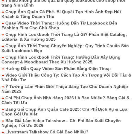
7 điều không thể bỏ qua khi quay lookbook cho shop thời
trang Ninh Bình
Chụp Ảnh Quán Cà Phê: Bí Quyết Tạo Hình Ảnh Đẹp Hút
Khách & Tăng Doanh Thu
Quay Video Thời Trang: Hướng Dẫn Từ Lookbook Đến
Fashion Film Cho Chủ Shop
Chụp Hình Lookbook Thời Trang Là Gì? Phân Biệt Catalog,
Editorial & Xu Hướng 2025
Chụp Ảnh Thời Trang Chuyên Nghiệp: Quy Trình Chuẩn Sản
Xuất Lookbook Đẹp
Chụp Hình Lookbook Thời Trang: Hướng Dẫn Xây Dựng
Concept & Moodboard Theo Xu Hướng 2025
Hướng Dẫn Quay Video Sản Phẩm Bằng Điện Thoại
Video Giới Thiệu Công Ty: Cách Tạo Ấn Tượng Với Đối Tác &
Nhà Đầu Tư
Ý Tưởng Làm Phim Giới Thiệu Sáng Tạo Cho Doanh Nghiệp
Năm 2025
Chi Phí Chụp Ảnh Nhà Hàng 2026 Là Bao Nhiêu? Bảng Giá &
Cách Tối Ưu
Bảng Giá Chụp Ảnh Quán Cafe 2025: Chi Phí Dịch Vụ & Lựa
Chọn Gói Ưu Việt
Báo Giá Làm Video Talkshow – Chi Phí Sản Xuất Chuyên
Nghiệp, Tối Ưu 2026
Livestream Talkshow Có Giá Bao Nhiêu?