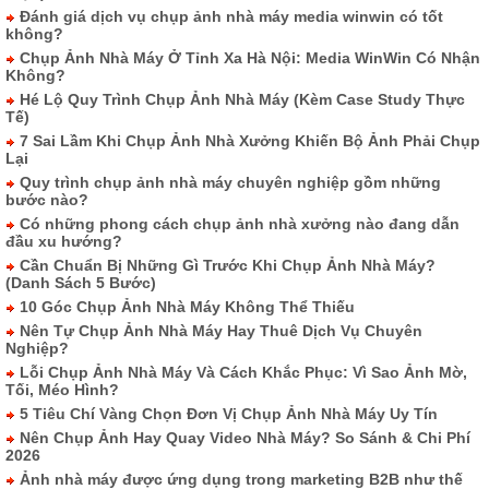
Đánh giá dịch vụ chụp ảnh nhà máy media winwin có tốt
không?
Chụp Ảnh Nhà Máy Ở Tỉnh Xa Hà Nội: Media WinWin Có Nhận
Không?
Hé Lộ Quy Trình Chụp Ảnh Nhà Máy (Kèm Case Study Thực
Tế)
7 Sai Lầm Khi Chụp Ảnh Nhà Xưởng Khiến Bộ Ảnh Phải Chụp
Lại
Quy trình chụp ảnh nhà máy chuyên nghiệp gồm những
bước nào?
Có những phong cách chụp ảnh nhà xưởng nào đang dẫn
đầu xu hướng?
Cần Chuẩn Bị Những Gì Trước Khi Chụp Ảnh Nhà Máy?
(Danh Sách 5 Bước)
10 Góc Chụp Ảnh Nhà Máy Không Thể Thiếu
Nên Tự Chụp Ảnh Nhà Máy Hay Thuê Dịch Vụ Chuyên
Nghiệp?
Lỗi Chụp Ảnh Nhà Máy Và Cách Khắc Phục: Vì Sao Ảnh Mờ,
Tối, Méo Hình?
5 Tiêu Chí Vàng Chọn Đơn Vị Chụp Ảnh Nhà Máy Uy Tín
Nên Chụp Ảnh Hay Quay Video Nhà Máy? So Sánh & Chi Phí
2026
Ảnh nhà máy được ứng dụng trong marketing B2B như thế