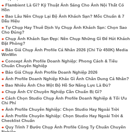
Flambient Là Gì? Kỹ Thuật Ánh Sáng Cho Ảnh Nội Thất Có
Hồn
Bao Lâu Nên Chụp Lại Bộ Ảnh Khách Sạn? Mốc Chuẩn & 7
Dấu Hiệu
Tự Chụp Hay Thuê Dịch Vụ Chụp Ảnh Khách Sạn: Chọn Sao
Cho Đúng?
Chụp Ảnh Khách Sạn Đẹp: Nên Chụp Những Gì Để Hút Khách
Đặt Phòng?
Báo Giá Chụp Ảnh Profile Cá Nhân 2026 (Chỉ Từ 450K) Media
WinWin
Concept Ảnh Profile Doanh Nghiệp: Phong Cách & Tiêu
Chuẩn Chuyên Nghiệp
Báo Giá Chụp Ảnh Profile Doanh Nghiệp 2026
Ảnh Profile Doanh Nghiệp Khác Gì Ảnh Chân Dung Cá Nhân?
Bao Nhiêu Ảnh Cho Một Bộ Hồ Sơ Năng Lực Là Đủ?
Chụp Ảnh CV Chuyên Nghiệp Cần Chuẩn Bị Gì?
Cách Chọn Studio Chụp Ảnh Profile Doanh Nghiệp & Tối Ưu
Chi Phí
Ảnh Profile Chuyên Nghiệp: Chọn Studio Hay Ngoài Trời
Ảnh Profile Chuyên Nghiệp: Chọn Studio Hay Ngoài Trời &
Checklist Chuẩn
Quy Trình 7 Bước Chụp Ảnh Profile Công Ty Chuẩn Chuyên
Nghiệp