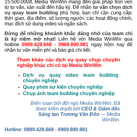
15.500.000đ, Media WinWin mang đến giải pháp trọn vẹn
từ tư vấn, sản xuất đến hậu kỳ.
Để nhận
tư vấn chọn dịch
vụ quay team building
phù hợp, bạn chỉ cần cung cấp:
thời gian, địa điểm, số lượng người, các hoạt động chính,
mục đích sử dụng video và ngân sách.
Đừng để những khoảnh khắc đáng nhớ của team chỉ
là kỷ niệm mờ nhạt!
Liên hệ với Media WinWin qua
hotline
0989.428.668 - 0969.890.981
ngay hôm nay để
nhận tư vấn miễn phí và báo giá chi tiết.
Tham khảo các dịch vụ quay chụp chuyên
nghiệp khác chỉ có tại Media WinWin
Dịch vụ quay video team building
chuyên nghiệp
Quay phim sự kiện chuyên nghiệp
Chụp ảnh team building chuyên nghiệp
Biên soạn bởi đội ngũ Media WinWin. Đã
được kiểm duyệt bởi
CEO & Giám đốc
Sáng tạo Trương Văn Đôn
— Media
WinWin.
Hotline: 0989.428.668 - 0969.890.981