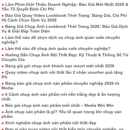
Làm Phim Giới Thiệu Doanh Nghiệp: Báo Giá Mới Nhất 2026 &
Yếu Tố Quyết Định Chi Phí
Báo Giá Quay Video Lookbook Thời Trang: Bảng Giá, Chi Phí
Và Cách Chọn Dịch Vụ 2026
Bảng Giá Chụp Ảnh Lookbook Thời Trang 2026: Báo Giá Dịch
Vụ & Giải Đáp Toàn Diện
Làm thế nào để chọn dịch vụ chụp ảnh quán cafe chuyên
nghiệp?
Làm thế nào để chụp ảnh quán cafe chuyên nghiệp?
Hướng Dẫn Chụp Ảnh Nội Thất Đẹp: Kỹ Thuật & Thông Số Từ
Chuyên Gia
Bảng giá gói chụp ảnh khách sạn resort mới nhất 2026
Quay video chụp ảnh nội thất lần 2 nhận voucher quà tặng
5%
Bảng báo giá chụp ảnh sản phẩm chuyên nghiệp 2026 từ
Media
6 Cách chụp ảnh sản phẩm với nền trắng đẹp & ấn tượng
nhất
Báo giá chụp ảnh sản phẩm mới nhất – Media Win Win
Ảnh chụp sản phẩm là gì? Yếu tố quan trọng khi chụp sản
phẩm
Kinh nghiệm chụp ảnh sản phẩm nội thất đẹp
Đơn vị nào quay video nội thất kiến trúc chuyên nghiệp, uy