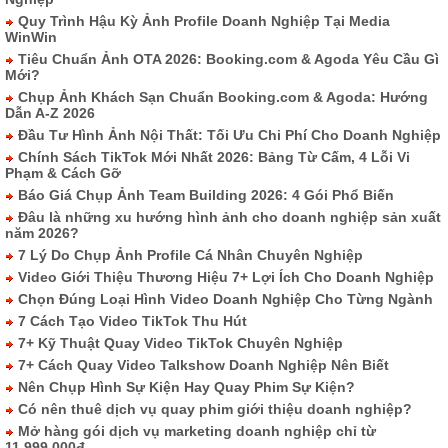
Quy Trình Hậu Kỳ Ảnh Profile Doanh Nghiệp Tại Media
WinWin
Tiêu Chuẩn Ảnh OTA 2026: Booking.com & Agoda Yêu Cầu Gì
Mới?
Chụp Ảnh Khách Sạn Chuẩn Booking.com & Agoda: Hướng
Dẫn A-Z 2026
Đầu Tư Hình Ảnh Nội Thất: Tối Ưu Chi Phí Cho Doanh Nghiệp
Chính Sách TikTok Mới Nhất 2026: Bảng Từ Cấm, 4 Lỗi Vi
Phạm & Cách Gỡ
Báo Giá Chụp Ảnh Team Building 2026: 4 Gói Phổ Biến
Đâu là những xu hướng hình ảnh cho doanh nghiệp sản xuất
năm 2026?
7 Lý Do Chụp Ảnh Profile Cá Nhân Chuyên Nghiệp
Video Giới Thiệu Thương Hiệu 7+ Lợi Ích Cho Doanh Nghiệp
Chọn Đúng Loại Hình Video Doanh Nghiệp Cho Từng Ngành
7 Cách Tạo Video TikTok Thu Hút
7+ Kỹ Thuật Quay Video TikTok Chuyên Nghiệp
7+ Cách Quay Video Talkshow Doanh Nghiệp Nên Biết
Nên Chụp Hình Sự Kiện Hay Quay Phim Sự Kiện?
Có nên thuê dịch vụ quay phim giới thiệu doanh nghiệp?
Mở hàng gói dịch vụ marketing doanh nghiệp chỉ từ
11,999,000đ