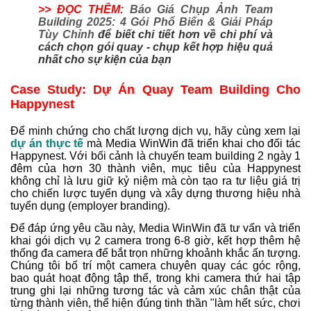
>> ĐỌC THÊM:
Báo Giá Chụp Ảnh Team
Building 2025: 4 Gói Phổ Biến & Giải Pháp
Tùy Chỉnh
để biết chi tiết hơn về chi phí và
cách chọn gói quay - chụp kết hợp hiệu quả
nhất cho sự kiện của bạn
Case Study: Dự Án Quay Team Building Cho
Happynest
Để minh chứng cho chất lượng dịch vụ, hãy cùng xem lại
dự án thực tế
mà Media WinWin đã triển khai cho đối tác
Happynest. Với bối cảnh là chuyến team building 2 ngày 1
đêm của hơn 30 thành viên, mục tiêu của Happynest
không chỉ là lưu giữ kỷ niệm mà còn tạo ra tư liệu giá trị
cho chiến lược tuyển dụng và xây dựng thương hiệu nhà
tuyển dụng (employer branding).
Để đáp ứng yêu cầu này, Media WinWin đã tư vấn và triển
khai gói dịch vụ 2 camera trong 6-8 giờ, kết hợp thêm hệ
thống đa camera để bắt trọn những khoảnh khắc ấn tượng.
Chúng tôi bố trí một camera chuyên quay các góc rộng,
bao quát hoạt động tập thể, trong khi camera thứ hai tập
trung ghi lại những tương tác và cảm xúc chân thật của
từng thành viên, thể hiện đúng tinh thần "làm hết sức, chơi