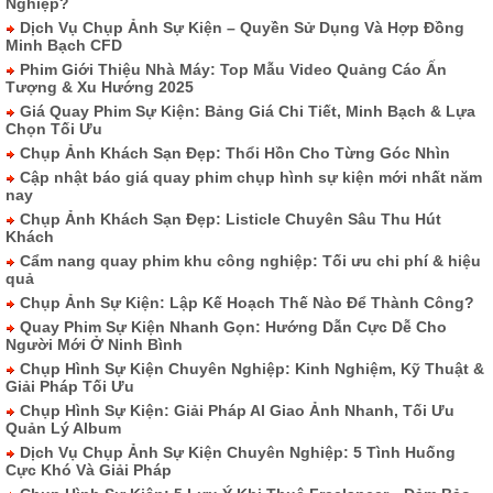
Nghiệp?
Dịch Vụ Chụp Ảnh Sự Kiện – Quyền Sử Dụng Và Hợp Đồng
Minh Bạch CFD
Phim Giới Thiệu Nhà Máy: Top Mẫu Video Quảng Cáo Ấn
Tượng & Xu Hướng 2025
Giá Quay Phim Sự Kiện: Bảng Giá Chi Tiết, Minh Bạch & Lựa
Chọn Tối Ưu
Chụp Ảnh Khách Sạn Đẹp: Thổi Hồn Cho Từng Góc Nhìn
Cập nhật báo giá quay phim chụp hình sự kiện mới nhất năm
nay
Chụp Ảnh Khách Sạn Đẹp: Listicle Chuyên Sâu Thu Hút
Khách
Cẩm nang quay phim khu công nghiệp: Tối ưu chi phí & hiệu
quả
Chụp Ảnh Sự Kiện: Lập Kế Hoạch Thế Nào Để Thành Công?
Quay Phim Sự Kiện Nhanh Gọn: Hướng Dẫn Cực Dễ Cho
Người Mới Ở Ninh Bình
Chụp Hình Sự Kiện Chuyên Nghiệp: Kinh Nghiệm, Kỹ Thuật &
Giải Pháp Tối Ưu
Chụp Hình Sự Kiện: Giải Pháp AI Giao Ảnh Nhanh, Tối Ưu
Quản Lý Album
Dịch Vụ Chụp Ảnh Sự Kiện Chuyên Nghiệp: 5 Tình Huống
Cực Khó Và Giải Pháp