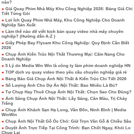
nào?
Giá Quay Phim Nhà Máy Khu Công Nghiệp 2026: Bảng Giá Chi
Tiết Từng Gói
Lợi Ích Quay Phim Nhà Máy, Khu Công Nghiệp Cho Doanh
Nghiệp Sản Xuất
Làm thế nào để viết kịch bản quay video nhà máy chuyên
nghiệp? (Hướng dẫn A-Z )
Giấy Phép Bay Flycam Khu Công Nghiệp: Quy Định Cần Biết
2026
Chụp Ảnh Kiến Trúc Nội Thất Thương Mại: Cẩm Nang Cho
Doanh Nghiệp
5 Lý do Media Win Win là công ty làm phim doanh nghiệp HN
TOP dịch vụ quay video theo yêu cầu chuyên nghiệp giá rẻ
Bảng Báo Giá Chụp Ảnh Nội Thất & Kiến Trúc Chi Tiết 2026
Số Lượng Ảnh Cho Dự Án Nội Thất: Bao Nhiêu Là Đủ?
Tự Chụp Hay Thuê Chụp Ảnh Nội Thất: Chọn Sao Cho Đúng?
Ánh Sáng Chụp Ảnh Nội Thất: Lấy Sáng, Cân Màu, Trị Cháy
Trắng
Chụp Ảnh Khách Sạn Hạ Long, Vân Đồn, Ninh Bình | Media
WinWin
Chụp Ảnh Nội Thất Gỗ Óc Chó: Giữ Trọn Vân Gỗ & Chiều Sâu
Duyệt Ảnh Trực Tiếp Tại Công Trình: Bạn Chốt Ngay, Khỏi Lo
Chụp Lại