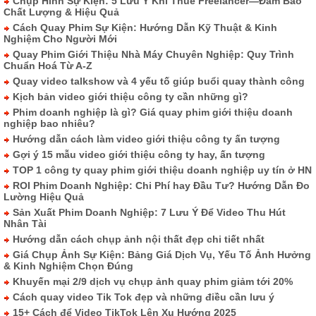
Chụp Hình Sự Kiện: 5 Lưu Ý Khi Thuê Freelancer—Đảm Bảo
Chất Lượng & Hiệu Quả
Cách Quay Phim Sự Kiện: Hướng Dẫn Kỹ Thuật & Kinh
Nghiệm Cho Người Mới
Quay Phim Giới Thiệu Nhà Máy Chuyên Nghiệp: Quy Trình
Chuẩn Hoá Từ A-Z
Quay video talkshow và 4 yếu tố giúp buổi quay thành công
Kịch bản video giới thiệu công ty cần những gì?
Phim doanh nghiệp là gì? Giá quay phim giới thiệu doanh
nghiệp bao nhiêu?
Hướng dẫn cách làm video giới thiệu công ty ấn tượng
Gợi ý 15 mẫu video giới thiệu công ty hay, ấn tượng
TOP 1 công ty quay phim giới thiệu doanh nghiệp uy tín ở HN
ROI Phim Doanh Nghiệp: Chi Phí hay Đầu Tư? Hướng Dẫn Đo
Lường Hiệu Quả
Sản Xuất Phim Doanh Nghiệp: 7 Lưu Ý Để Video Thu Hút
Nhân Tài
Hướng dẫn cách chụp ảnh nội thất đẹp chi tiết nhất
Giá Chụp Ảnh Sự Kiện: Bảng Giá Dịch Vụ, Yếu Tố Ảnh Hưởng
& Kinh Nghiệm Chọn Đúng
Khuyến mại 2/9 dịch vụ chụp ảnh quay phim giảm tới 20%
Cách quay video Tik Tok đẹp và những điều cần lưu ý
15+ Cách để Video TikTok Lên Xu Hướng 2025