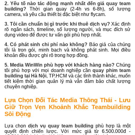
2. Yếu tố nào tác động mạnh nhất đến giá quay team
building?
Thời gian quay (2-4h vs 6-8h), số lượng
camera, và yêu cầu thiết bị đặc biệt như flycam.
3. Tôi cần chuẩn bị gì trước khi thuê dịch vụ?
Xác định
rõ ngân sách, timeline, số lượng người, và mục đích sử
dụng video để được tư vấn gói phù hợp nhất.
4. Có phát sinh chi phí nào không?
Báo giá của chúng
tôi là trọn gói, minh bạch và không phát sinh. Mọi điều
khoản đều được ghi rõ trong hợp đồng.
5. Media WinWin phù hợp với khách hàng nào?
Chúng
tôi phù hợp với mọi doanh nghiệp cần
quay phim team
building tại Hà Nội
, TP.HCM và các tỉnh thành khác, muốn
tiết kiệm thời gian quản lý mà vẫn đảm bảo chất lượng
chuyên nghiệp.
Lựa Chọn Đối Tác Media Thông Thái - Lưu
Giữ Trọn Vẹn Khoảnh Khắc Teambuilding
Sôi Động
Lựa chọn
dịch vụ quay team building
phù hợp là một
quyết định chiến lược. Với mức giá từ 6.500.000đ -