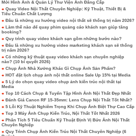
Mới Hình Ảnh & Quản Lý Thư Viện Ảnh Đẳng Cấp
Quay Video Nội Thất Chuyên Nghiệp: Kỹ Thuật, Thiết Bị &
Tiêu Chuẩn Chất Lượng
Đâu là những xu hướng video nội thất sẽ thống trị năm 2026?
Làm thế nào để quay phim quảng cáo khách sạn giúp tăng
booking?
Quy trình quay video khách sạn gồm những bước nào?
Đâu là những xu hướng video marketing khách sạn sẽ thống
trị năm 2026?
Có những kỹ thuật quay video khách sạn chuyên nghiệp
nào? (10 bí quyết 2026)
Chụp Ảnh Nhà Xưởng Khác Gì Chụp Ảnh Sản Phẩm?
HOT đặt lịch chụp ảnh nội thất online Sale Up 15% tại Media
5 Lý do chọn quay video chụp ảnh kiến trúc nội thất tại
Media
Top 10 Cách Chụp & Tuyển Tập Hình Ảnh Nội Thất Đẹp Nhất
Đánh Giá Canon RF 15-35mm: Lens Chụp Nội Thất Tốt Nhất?
5 Lỗi Kỹ Thuật Nghiêm Trọng Khi Chụp Ảnh Biệt Thự Cao Cấp
Top 3 Máy Ảnh Chụp Kiến Trúc, Nội Thất Tốt Nhất 2026
Phân Tích 5 Tiêu Chuẩn Kỹ Thuật Định Vị Bức Ảnh Nội Thất
Chuyên Nghiệp
Quy Trình Chụp Ảnh Kiến Trúc Nội Thất Chuyên Nghiệp (6