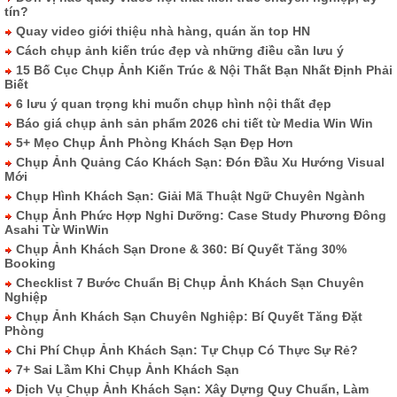
tín?
Quay video giới thiệu nhà hàng, quán ăn top HN
Cách chụp ảnh kiến trúc đẹp và những điều cần lưu ý
15 Bố Cục Chụp Ảnh Kiến Trúc & Nội Thất Bạn Nhất Định Phải
Biết
6 lưu ý quan trọng khi muốn chụp hình nội thất đẹp
Báo giá chụp ảnh sản phẩm 2026 chi tiết từ Media Win Win
5+ Mẹo Chụp Ảnh Phòng Khách Sạn Đẹp Hơn
Chụp Ảnh Quảng Cáo Khách Sạn: Đón Đầu Xu Hướng Visual
Mới
Chụp Hình Khách Sạn: Giải Mã Thuật Ngữ Chuyên Ngành
Chụp Ảnh Phức Hợp Nghỉ Dưỡng: Case Study Phương Đông
Asahi Từ WinWin
Chụp Ảnh Khách Sạn Drone & 360: Bí Quyết Tăng 30%
Booking
Checklist 7 Bước Chuẩn Bị Chụp Ảnh Khách Sạn Chuyên
Nghiệp
Chụp Ảnh Khách Sạn Chuyên Nghiệp: Bí Quyết Tăng Đặt
Phòng
Chi Phí Chụp Ảnh Khách Sạn: Tự Chụp Có Thực Sự Rẻ?
7+ Sai Lầm Khi Chụp Ảnh Khách Sạn
Dịch Vụ Chụp Ảnh Khách Sạn: Xây Dựng Quy Chuẩn, Làm