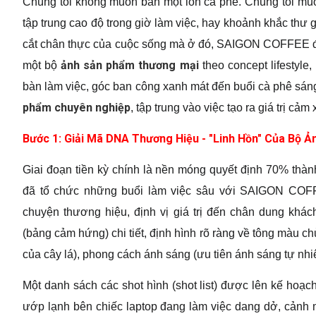
Chúng tôi không muốn bán một lon cà phê. Chúng tôi muố
tập trung cao độ trong giờ làm việc, hay khoảnh khắc thư 
cắt chân thực của cuộc sống mà ở đó, SAIGON COFFEE đóng
ảnh sản phẩm thương mại
một bộ
theo concept lifestyle
bàn làm việc, góc ban công xanh mát đến buổi cà phê sáng
phẩm chuyên nghiệp
, tập trung vào việc tạo ra giá trị cảm
Bước 1: Giải Mã DNA Thương Hiệu - "Linh Hồn" Của Bộ 
Giai đoạn tiền kỳ chính là nền móng quyết định 70% thà
đã tổ chức những buổi làm việc sâu với SAIGON COFF
chuyện thương hiệu, định vị giá trị đến chân dung khá
(bảng cảm hứng) chi tiết, định hình rõ ràng về tông màu ch
của cây lá), phong cách ánh sáng (ưu tiên ánh sáng tự nh
Một danh sách các shot hình (shot list) được lên kế hoạch
ướp lạnh bên chiếc laptop đang làm việc dang dở, cảnh m