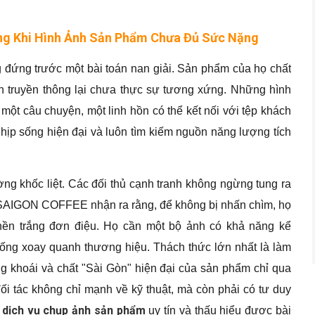
g Khi Hình Ảnh Sản Phẩm Chưa Đủ Sức Nặng
ứng trước một bài toán nan giải. Sản phẩm của họ chất
h truyền thông lại chưa thực sự tương xứng. Những hình
i một câu chuyện, một linh hồn có thể kết nối với tệp khách
hịp sống hiện đại và luôn tìm kiếm nguồn năng lượng tích
ờng khốc liệt. Các đối thủ cạnh tranh không ngừng tung ra
. SAIGON COFFEE nhận ra rằng, để không bị nhấn chìm, họ
ền trắng đơn điệu. Họ cần một bộ ảnh có khả năng kể
ống xoay quanh thương hiệu. Thách thức lớn nhất là làm
ng khoái và chất "Sài Gòn" hiện đại của sản phẩm chỉ qua
ối tác không chỉ mạnh về kỹ thuật, mà còn phải có tư duy
dịch vụ chụp ảnh sản phẩm
t
uy tín và thấu hiểu được bài