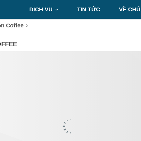
DỊCH VỤ
TIN TỨC
VỀ CHÚ

n Coffee
OFFEE