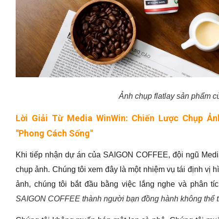
Ảnh chụp flatlay sản phẩm c
Lời Giải Từ Media WinWin: Chiến Lược Chụp Ả
"Phong Cách Sống"
Khi tiếp nhận dự án của SAIGON COFFEE, đội ngũ Media
chụp ảnh. Chúng tôi xem đây là một nhiệm vụ tái định vị h
ảnh, chúng tôi bắt đầu bằng việc lắng nghe và phân tí
SAIGON COFFEE thành người bạn đồng hành không thể thi