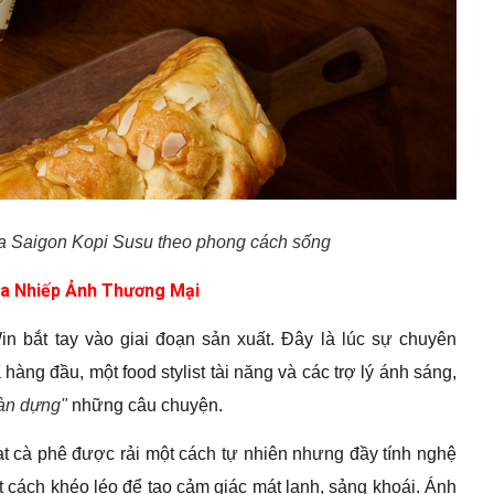
 Saigon Kopi Susu theo phong cách sống
ủa Nhiếp Ảnh Thương Mại
n bắt tay vào giai đoạn sản xuất. Đây là lúc sự chuyên
àng đầu, một food stylist tài năng và các trợ lý ánh sáng,
àn dựng"
những câu chuyện.
t cà phê được rải một cách tự nhiên nhưng đầy tính nghệ
ột cách khéo léo để tạo cảm giác mát lạnh, sảng khoái. Ánh