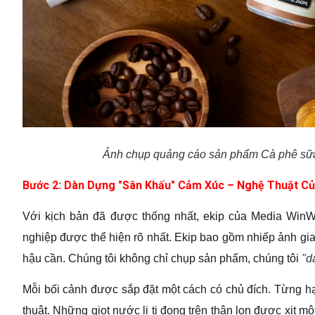
Ảnh chụp quảng cáo sản phẩm Cà phê sữa
Bước 2: Dàn Dựng "Sân Khấu" Cảm Xúc – Nghệ Thuật C
Với kịch bản đã được thống nhất, ekip của Media WinWi
nghiệp được thể hiện rõ nhất. Ekip bao gồm nhiếp ảnh gia h
hậu cần. Chúng tôi không chỉ chụp sản phẩm, chúng tôi
"d
Mỗi bối cảnh được sắp đặt một cách có chủ đích. Từng hạ
thuật. Những giọt nước li ti đọng trên thân lon được xịt m