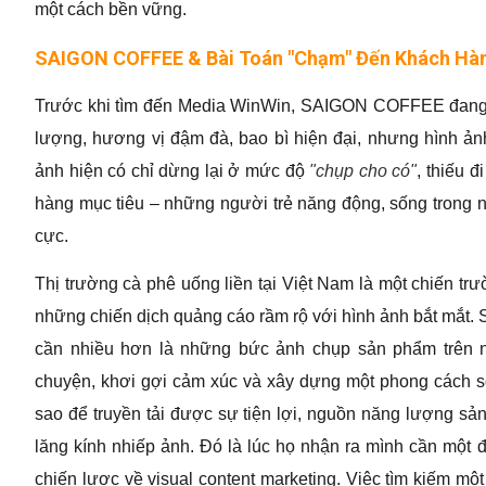
một cách bền vững.
SAIGON COFFEE & Bài Toán "Chạm" Đến Khách Hàn
Trước khi tìm đến Media WinWin, SAIGON COFFEE đang đ
lượng, hương vị đậm đà, bao bì hiện đại, nhưng hình ản
ảnh hiện có chỉ dừng lại ở mức độ
"chụp cho có"
, thiếu đ
hàng mục tiêu – những người trẻ năng động, sống trong n
cực.
Thị trường cà phê uống liền tại Việt Nam là một chiến trư
những chiến dịch quảng cáo rầm rộ với hình ảnh bắt mắt
cần nhiều hơn là những bức ảnh chụp sản phẩm trên n
chuyện, khơi gợi cảm xúc và xây dựng một phong cách s
sao để truyền tải được sự tiện lợi, nguồn năng lượng sả
lăng kính nhiếp ảnh. Đó là lúc họ nhận ra mình cần một đ
chiến lược về visual content marketing. Việc tìm kiếm mộ