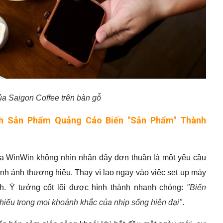
ủa Saigon Coffee trên bàn gỗ
nh Sản Phẩm Quảng Cáo Biến "Sản Phẩm" Thành
 WinWin không nhìn nhận đây đơn thuần là một yêu cầu
ình ảnh thương hiệu. Thay vì lao ngay vào việc set up máy
ch. Ý tưởng cốt lõi được hình thành nhanh chóng:
"Biến
ếu trong mọi khoảnh khắc của nhịp sống hiện đại"
.